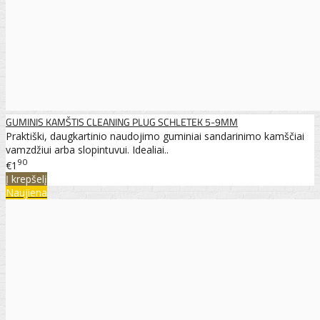
GUMINIS KAMŠTIS CLEANING PLUG SCHLETEK 5-9MM
Praktiški, daugkartinio naudojimo guminiai sandarinimo kamščiai
vamzdžiui arba slopintuvui. Idealiai..
90
€1
Į krepšelį
Naujiena