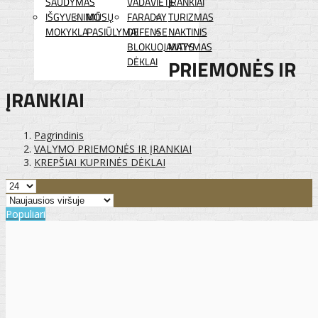
ŠAUDYMAS
VADAVIETĖ
ĮRANKIAI
IŠGYVENIMO
MŪSŲ
FARADAY
TURIZMAS
MOKYKLA
PASIŪLYMAI
DEFENSE
NAKTINIS
BLOKUOJANTYS
MATYMAS
DĖKLAI
PRIEMONĖS IR
ĮRANKIAI
Pagrindinis
VALYMO PRIEMONĖS IR ĮRANKIAI
KREPŠIAI KUPRINĖS DĖKLAI
Populiari