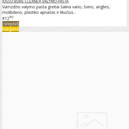
IOSSO BORE CLEANER VALYMO PASTA
Vamzdžio valymo pasta greitai šalina vario, švino, anglies,
molibdeno, plastiko apnašas ir likučius...
90
€12
Į krepšelį
Naujiena