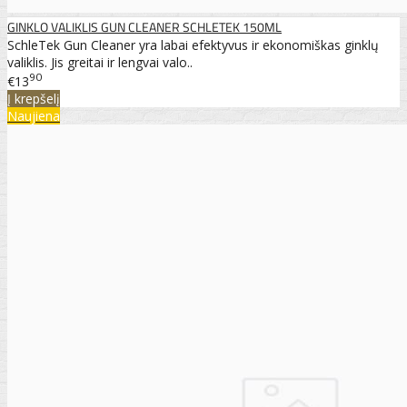
GINKLO VALIKLIS GUN CLEANER SCHLETEK 150ML
SchleTek Gun Cleaner yra labai efektyvus ir ekonomiškas ginklų
valiklis. Jis greitai ir lengvai valo..
90
€13
Į krepšelį
Naujiena