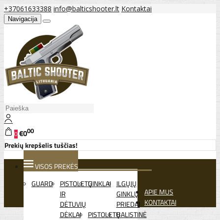
+37061633388
info@balticshooter.lt
Kontaktai
Navigacija
00
€0
0
Prekių krepšelis tuščias!
VISOS PREKĖS
GUARD
PISTOLETŲ
GINKLAI
ILGŲJŲ
APIE MUS
IR
GINKLŲ
KONTAKTAI
DĖTUVIŲ
PRIEDAI
DĖKLAI
PISTOLETŲ
BALISTINĖ