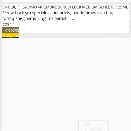
SRIEGIŲ FIKSAVIMO PRIEMONĖ SCREW LOCK MEDIUM SCHLETEK 25ML
Screw Lock yra specialus sandariklis, naudojamas visų tipų ir
formų srieginėms jungtims tvirtinti. T..
20
€23
Į krepšelį
Naujiena