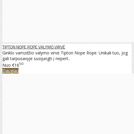
TIPTON NOPE ROPE VALYMO VIRVĖ
Ginklo vamzdžio valymo virvė Tipton Nope Rope. Unikali tuo, jog
gali tarpusavyje susijungti į nepert..
50
Nuo
€16
Daugiau