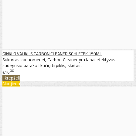
GINKLO VALIKLIS CARBON CLEANER SCHLETEK 150ML
Sukurtas kariuomenei, Carbon Cleaner yra labai efektyvus
sudegusio parako likučių tirpiklis, skirtas..
00
€16
Į krepšelį
Naujiena