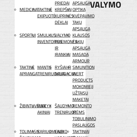
VALYMO
PRIEDAI
APSAUGA
MEDICINA
TAKTINĖ
KREPŠIAI
OPTIKA
EKIPUOTĖ
KUPRINĖS
KVĖPAVIMO
DĖKLAI
TAKŲ
APSAUGA
SPORTUI
SMULKUS
VALYMO
KLAUSOS
INVENTORIUS
PRIEMONĖS
/ AKIŲ
IR
APSAUGA
ĮRANKIAI
MASADA
ARMOUR
TAKTINĖ
MANTIS
RYŠIAI IR
SIMUNITION
APRANGA
TRENIRUOKLIAI
NAVIGACIJA
INERT
PRODUCTS
MOKOMIEJI
UŽTAISŲ
MAKETAI
ŽIBINTUVĖLIAI
WILEYX
ŠAUDYMO
REMONTO
AKINIAI
TRENIRUOTĖMS
IR
TOBULINIMO
PASLAUGOS
TOLIMASIS
KARIUOMENEI
LAUKO
TAKTINIAI