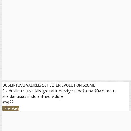
DUSLINTUVŲ VALIKLIS SCHLETEK EVOLUTION 500ML
Šis duslintuvų valiklis greitai ir efektyviai pašalina šūvio metu
susidariusias ir slopintuvo viduje..
00
€29
Į krepšelį