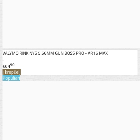
VALYMO RINKINYS 5.56MM GUN BOSS PRO - AR15 MAX
..
90
€64
Į krepšelį
Populiari