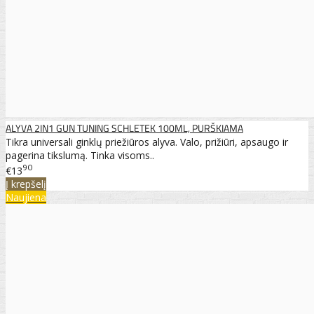
ALYVA 2IN1 GUN TUNING SCHLETEK 100ML, PURŠKIAMA
Tikra universali ginklų priežiūros alyva. Valo, prižiūri, apsaugo ir
pagerina tikslumą. Tinka visoms..
90
€13
Į krepšelį
Naujiena