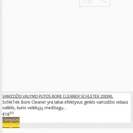
VAMZDŽIO VALYMO PUTOS BORE CLEANER SCHLETEK 200ML
SchleTek Bore Cleaner yra labai efektyvus ginklo vamzdžio vidaus
valiklis, kurio veikliųjų medžiagų ..
50
€18
Į krepšelį
Naujiena