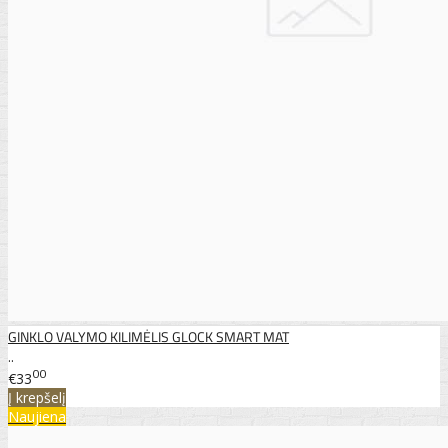
GINKLO VALYMO KILIMĖLIS GLOCK SMART MAT
..
00
€33
Į krepšelį
Naujiena