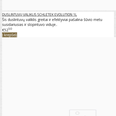
DUSLINTUVŲ VALIKLIS SCHLETEK EVOLUTION 1L
Šis duslintuvų valiklis greitai ir efektyviai pašalina šūvio metu
susidariusias ir slopintuvo viduje..
50
€52
Į krepšelį