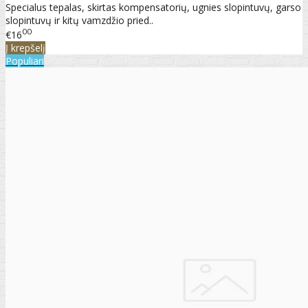
Specialus tepalas, skirtas kompensatorių, ugnies slopintuvų, garso
slopintuvų ir kitų vamzdžio pried..
00
€16
Į krepšelį
Populiari