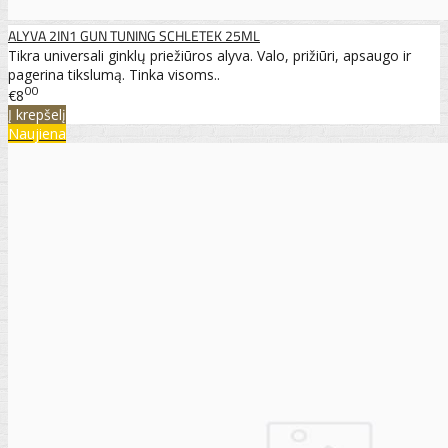
ALYVA 2IN1 GUN TUNING SCHLETEK 25ML
Tikra universali ginklų priežiūros alyva. Valo, prižiūri, apsaugo ir
pagerina tikslumą. Tinka visoms..
00
€8
Į krepšelį
Naujiena