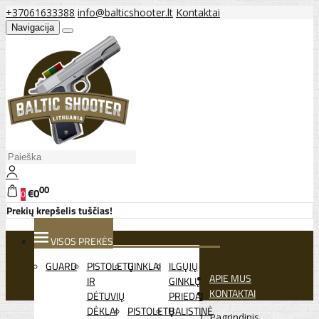
+37061633388
info@balticshooter.lt
Kontaktai
Navigacija
00
€0
0
Prekių krepšelis tuščias!
VISOS PREKĖS
GUARD
PISTOLETŲ
GINKLAI
ILGŲJŲ
APIE MUS
IR
GINKLŲ
KONTAKTAI
DĖTUVIŲ
PRIEDAI
DĖKLAI
PISTOLETŲ
BALISTINĖ
Pagrindinis