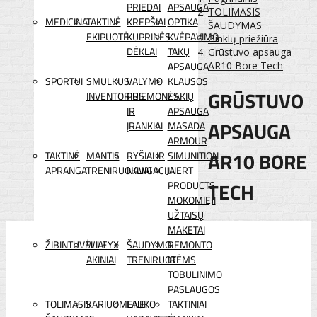
PRIEDAI
APSAUGA
TOLIMASIS
MEDICINA
TAKTINĖ
KREPŠIAI
OPTIKA
ŠAUDYMAS
EKIPUOTĖ
KUPRINĖS
KVĖPAVIMO
Ginklų priežiūra
DĖKLAI
TAKŲ
Grūstuvo apsauga
APSAUGA
AR10 Bore Tech
SPORTUI
SMULKUS
VALYMO
KLAUSOS
GRŪSTUVO
INVENTORIUS
PRIEMONĖS
/ AKIŲ
IR
APSAUGA
APSAUGA
ĮRANKIAI
MASADA
ARMOUR
AR10 BORE
TAKTINĖ
MANTIS
RYŠIAI IR
SIMUNITION
APRANGA
TRENIRUOKLIAI
NAVIGACIJA
INERT
TECH
PRODUCTS
MOKOMIEJI
UŽTAISŲ
MAKETAI
ŽIBINTUVĖLIAI
WILEYX
ŠAUDYMO
REMONTO
AKINIAI
TRENIRUOTĖMS
IR
TOBULINIMO
PASLAUGOS
TOLIMASIS
KARIUOMENEI
LAUKO
TAKTINIAI