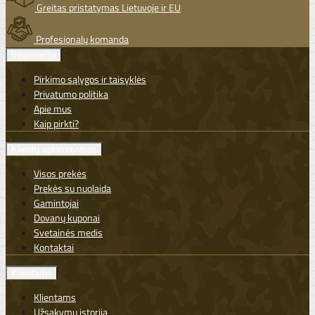
Greitas pristatymas Lietuvoje ir EU
Profesionalų komanda
Informacija
Pirkimo sąlygos ir taisyklės
Privatumo politika
Apie mus
Kaip pirkti?
Klientų aptarnavimas
Visos prekės
Prekės su nuolaida
Gamintojai
Dovanų kuponai
Svetainės medis
Kontaktai
Klientams
Klientams
Užsakymų istorija