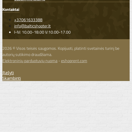
Kontaktai
+37061633388
info@balticshooter.lt
I-IV: 10.00-18.00 V:10.00-17.00
2026 © Visos teisės saugomos. Kopijuoti, platinti svetainės turinį be
autorių sutikimo draudžiama.
Elektroninių parduotuvių nuoma
-
eshoprent.com
Rašyti
Skambinti