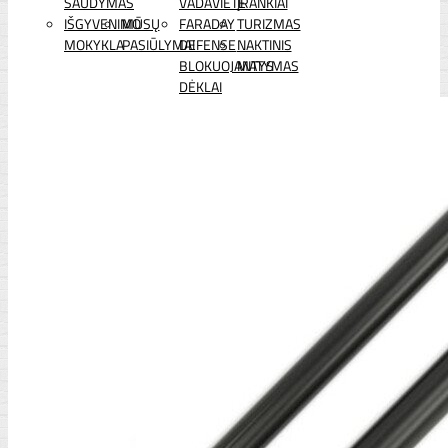
ŠAUDYMAS
VADAVIETĖ
ĮRANKIAI
IŠGYVENIMO
MŪSŲ
FARADAY
TURIZMAS
MOKYKLA
PASIŪLYMAI
DEFENSE
NAKTINIS
BLOKUOJANTYS
MATYMAS
DĖKLAI