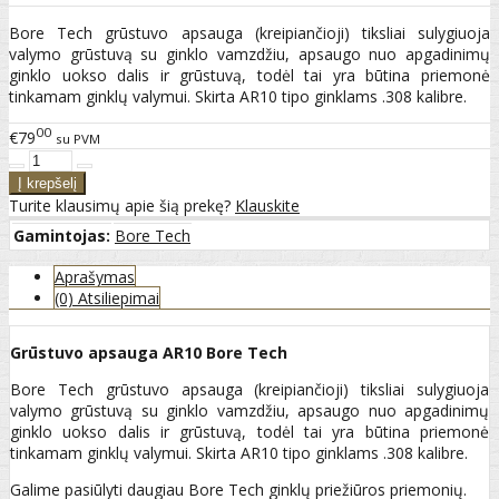
Bore Tech grūstuvo apsauga (kreipiančioji) tiksliai sulygiuoja
valymo grūstuvą su ginklo vamzdžiu, apsaugo nuo apgadinimų
ginklo uokso dalis ir grūstuvą, todėl tai yra būtina priemonė
tinkamam ginklų valymui. Skirta AR10 tipo ginklams .308 kalibre.
00
€79
su PVM
Turite klausimų apie šią prekę?
Klauskite
Gamintojas:
Bore Tech
Aprašymas
(0) Atsiliepimai
Grūstuvo apsauga AR10 Bore Tech
Bore Tech grūstuvo apsauga (kreipiančioji) tiksliai sulygiuoja
valymo grūstuvą su ginklo vamzdžiu, apsaugo nuo apgadinimų
ginklo uokso dalis ir grūstuvą, todėl tai yra būtina priemonė
tinkamam ginklų valymui. Skirta AR10 tipo ginklams .308 kalibre.
Galime pasiūlyti daugiau Bore Tech ginklų priežiūros priemonių.