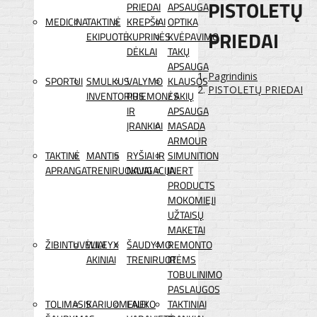
PISTOLETŲ
PRIEDAI
APSAUGA
MEDICINA
TAKTINĖ
KREPŠIAI
OPTIKA
PRIEDAI
EKIPUOTĖ
KUPRINĖS
KVĖPAVIMO
DĖKLAI
TAKŲ
APSAUGA
Pagrindinis
SPORTUI
SMULKUS
VALYMO
KLAUSOS
PISTOLETŲ PRIEDAI
INVENTORIUS
PRIEMONĖS
/ AKIŲ
IR
APSAUGA
ĮRANKIAI
MASADA
ARMOUR
TAKTINĖ
MANTIS
RYŠIAI IR
SIMUNITION
APRANGA
TRENIRUOKLIAI
NAVIGACIJA
INERT
PRODUCTS
MOKOMIEJI
UŽTAISŲ
MAKETAI
ŽIBINTUVĖLIAI
WILEYX
ŠAUDYMO
REMONTO
AKINIAI
TRENIRUOTĖMS
IR
TOBULINIMO
PASLAUGOS
TOLIMASIS
KARIUOMENEI
LAUKO
TAKTINIAI