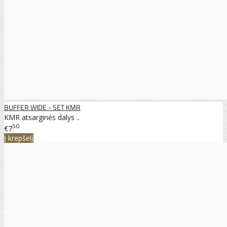
BUFFER WIDE - SET KMR
KMR atsarginės dalys ..
50
€7
Į krepšelį