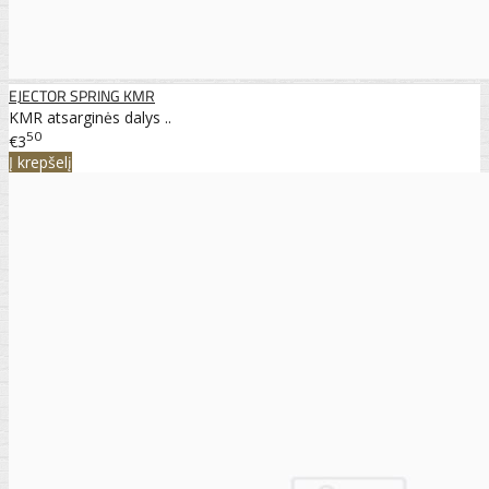
EJECTOR SPRING KMR
KMR atsarginės dalys ..
50
€3
Į krepšelį