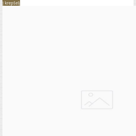
Į krepšelį