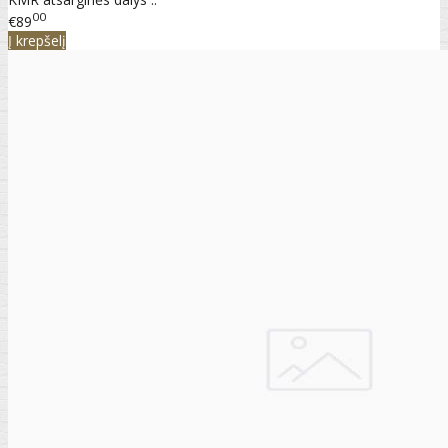
00
€89
Į krepšelį