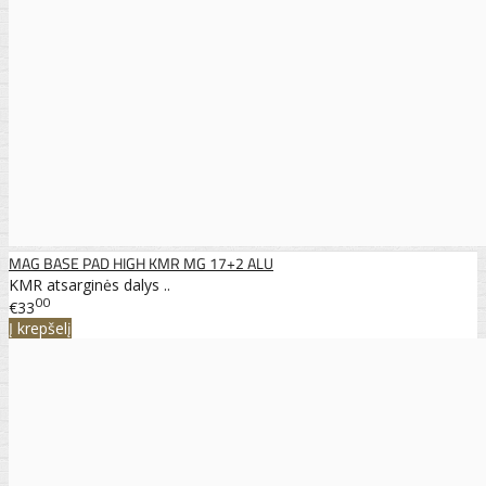
MAG BASE PAD HIGH KMR MG 17+2 ALU
KMR atsarginės dalys ..
00
€33
Į krepšelį