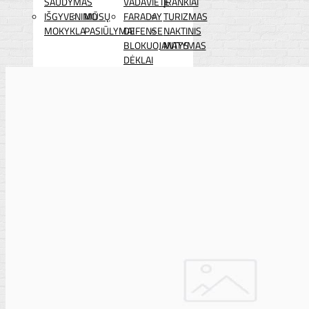
ŠAUDYMAS
VADAVIETĖ
ĮRANKIAI
IŠGYVENIMO
MŪSŲ
FARADAY
TURIZMAS
MOKYKLA
PASIŪLYMAI
DEFENSE
NAKTINIS
BLOKUOJANTYS
MATYMAS
DĖKLAI