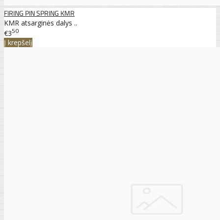
FIRING PIN SPRING KMR
KMR atsarginės dalys ..
50
€3
Į krepšelį