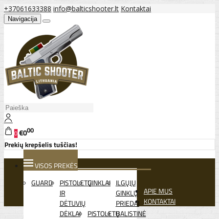
+37061633388
info@balticshooter.lt
Kontaktai
Navigacija
00
€0
0
Prekių krepšelis tuščias!
VISOS PREKĖS
GUARD
PISTOLETŲ
GINKLAI
ILGŲJŲ
APIE MUS
IR
GINKLŲ
KONTAKTAI
DĖTUVIŲ
PRIEDAI
DĖKLAI
PISTOLETŲ
BALISTINĖ