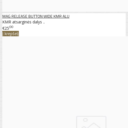
MAG RELEASE BUTTON WIDE KMR ALU
KMR atsarginės dalys ..
00
€25
Į krepšelį