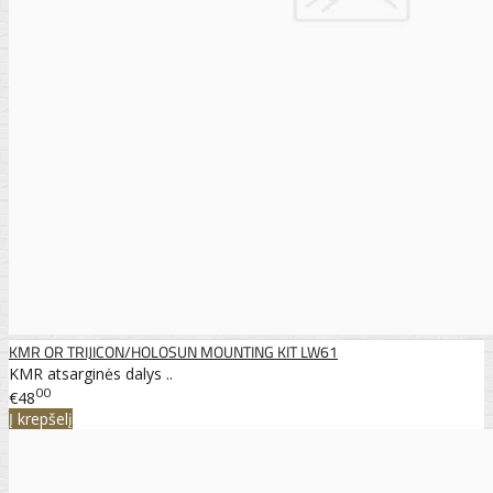
KMR OR TRIJICON/HOLOSUN MOUNTING KIT LW61
KMR atsarginės dalys ..
00
€48
Į krepšelį