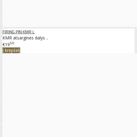
FIRING PIN KMR L
KMR atsarginės dalys ..
50
€19
Į krepšelį