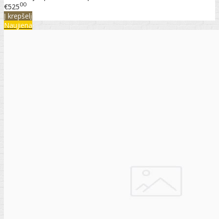
00
€525
Į krepšelį
Naujiena