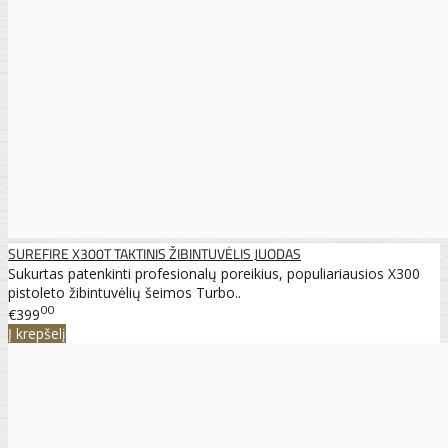
SUREFIRE X300T TAKTINIS ŽIBINTUVĖLIS JUODAS
Sukurtas patenkinti profesionalų poreikius, populiariausios X300
pistoleto žibintuvėlių šeimos Turbo..
00
€399
Į krepšelį