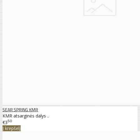
SEAR SPRING KMR
KMR atsarginės dalys ..
50
€3
Į krepšelį