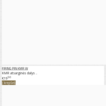
FIRING PIN KMR W
KMR atsarginės dalys ..
50
€19
Į krepšelį