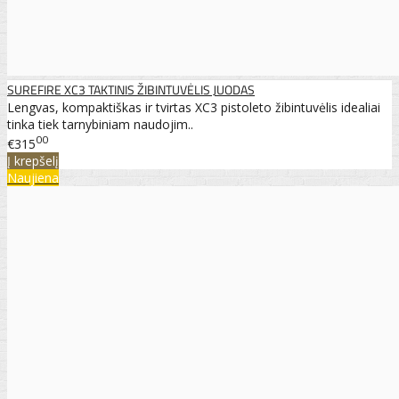
SUREFIRE XC3 TAKTINIS ŽIBINTUVĖLIS JUODAS
Lengvas, kompaktiškas ir tvirtas XC3 pistoleto žibintuvėlis idealiai
tinka tiek tarnybiniam naudojim..
00
€315
Į krepšelį
Naujiena