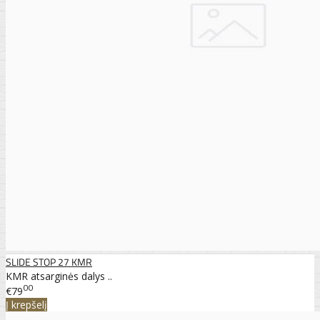
SLIDE STOP 27 KMR
KMR atsarginės dalys ..
00
€79
Į krepšelį