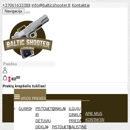
+37061633388
info@balticshooter.lt
Kontaktai
Navigacija
00
€0
0
Prekių krepšelis tuščias!
VISOS PREKĖS
GUARD
PISTOLETŲ
GINKLAI
ILGŲJŲ
APIE MUS
IR
GINKLŲ
KONTAKTAI
DĖTUVIŲ
PRIEDAI
DĖKLAI
PISTOLETŲ
BALISTINĖ