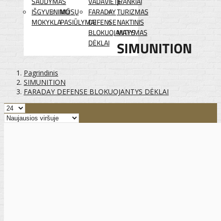
ŠAUDYMAS
VADAVIETĖ
ĮRANKIAI
IŠGYVENIMO
MŪSŲ
FARADAY
TURIZMAS
MOKYKLA
PASIŪLYMAI
DEFENSE
NAKTINIS
BLOKUOJANTYS
MATYMAS
DĖKLAI
SIMUNITION
Pagrindinis
SIMUNITION
FARADAY DEFENSE BLOKUOJANTYS DĖKLAI