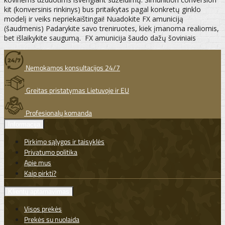
kit (konversinis rinkinys) bus pritaikytas pagal konkretų ginklo
modelį ir veiks nepriekaištingai! Nuadokite FX amuniciją
(šaudmenis) Padarykite savo treniruotes, kiek įmanoma realiomis,
bet išlaikykite saugumą. FX amunicija šaudo dažų šoviniais
Nemokamos konsultacijos 24/7
Greitas pristatymas Lietuvoje ir EU
Profesionalų komanda
Informacija
Pirkimo sąlygos ir taisyklės
Privatumo politika
Apie mus
Kaip pirkti?
Klientų aptarnavimas
Visos prekės
Prekės su nuolaida