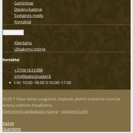
Gamintojai
Dovanų kuponai
Svetainės medis
Kontaktai
Klientams
Klientams
Užsakymų istorija
Kontaktai
+37061633388
info@balticshooter.lt
I-IV: 10.00-18.00 V:10.00-17.00
2026 © Visos teisės saugomos. Kopijuoti, platinti svetainės turinį be
autorių sutikimo draudžiama.
Elektroninių parduotuvių nuoma
-
eshoprent.com
Rašyti
Skambinti