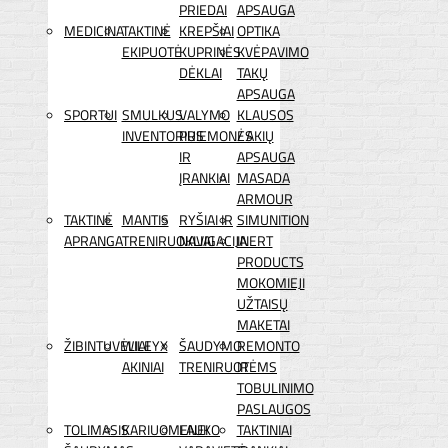
PRIEDAI
APSAUGA
MEDICINA
TAKTINĖ
KREPŠIAI
OPTIKA
EKIPUOTĖ
KUPRINĖS
KVĖPAVIMO
DĖKLAI
TAKŲ
APSAUGA
SPORTUI
SMULKUS
VALYMO
KLAUSOS
INVENTORIUS
PRIEMONĖS
/ AKIŲ
IR
APSAUGA
ĮRANKIAI
MASADA
ARMOUR
TAKTINĖ
MANTIS
RYŠIAI IR
SIMUNITION
APRANGA
TRENIRUOKLIAI
NAVIGACIJA
INERT
PRODUCTS
MOKOMIEJI
UŽTAISŲ
MAKETAI
ŽIBINTUVĖLIAI
WILEYX
ŠAUDYMO
REMONTO
AKINIAI
TRENIRUOTĖMS
IR
TOBULINIMO
PASLAUGOS
TOLIMASIS
KARIUOMENEI
LAUKO
TAKTINIAI