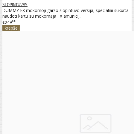
SLOPINTUVAS
DUMMY FX mokomoji garso slopintuvo versija, specialiai sukurta
naudoti kartu su mokomąja FX amunicij..
00
€249
Į krepšelį