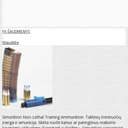
FX ŠAUDMENYS
..
Klauskite
Simunition Non-Lethal Training Ammunition. Taktinių treniruočių
įranga ir amunicija. Skirta ruošti karius ar pareigūnus realioms
kovinėms užduotims išvengiant sužeidimų. Simunition conversion