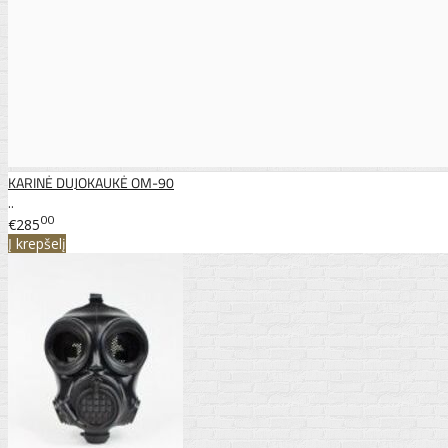
KARINĖ DUJOKAUKĖ OM-90
..
00
€285
Į krepšelį