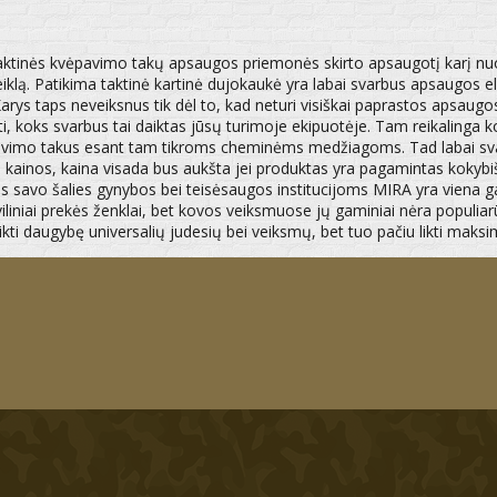
 taktinės kvėpavimo takų apsaugos priemonės skirto apsaugotį karį nuo 
iklą. Patikima taktinė kartinė dujokaukė yra labai svarbus apsaugos el
Ir Karys taps neveiksnus tik dėl to, kad neturi visiškai paprastos apsau
, koks svarbus tai daiktas jūsų turimoje ekipuotėje. Tam reikalinga k
kvepavimo takus esant tam tikroms cheminėms medžiagoms. Tad labai svar
kainos, kaina visada bus aukšta jei produktas yra pagamintas kokybiš
as savo šalies gynybos bei teisėsaugos institucijoms MIRA yra viena g
viliniai prekės ženklai, bet kovos veiksmuose jų gaminiai nėra populiarū
tlikti daugybę universalių judesių bei veiksmų, bet tuo pačiu likti maks