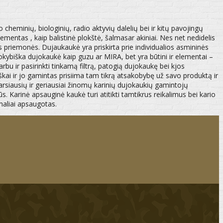
cheminių, biologinių, radio aktyvių dalelių bei ir kitų pavojingų
ementas , kaip balistinė plokštė, šalmasar akiniai. Nes net nedidelis
gos priemonės. Dujaukaukė yra priskirta prie individualios asmininės
okybiška dujokaukė kaip guzu ar MIRA, bet yra būtini ir elementai –
bu ir pasirinkti tinkamą filtrą, patogią dujokaukę bei kjos
kai ir jo gamintas prisiima tam tikrą atsakobybę už savo produktą ir
arsiausių ir geriausiai žinomų karinių dujokaukių gamintojų
s. Karinė apsauginė kaukė turi atitikti tamtikrus reikalimus bei kario
imaliai apsaugotas.