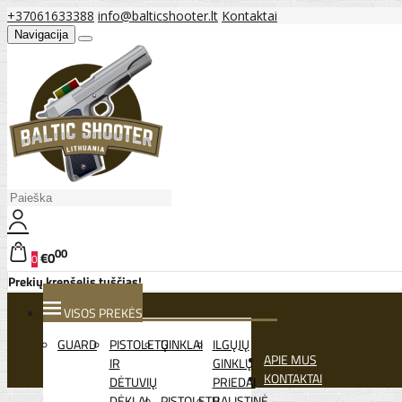
+37061633388
info@balticshooter.lt
Kontaktai
Navigacija
00
€0
0
Prekių krepšelis tuščias!
VISOS PREKĖS
GUARD
PISTOLETŲ
GINKLAI
ILGŲJŲ
APIE MUS
IR
GINKLŲ
KONTAKTAI
DĖTUVIŲ
PRIEDAI
DĖKLAI
PISTOLETŲ
BALISTINĖ