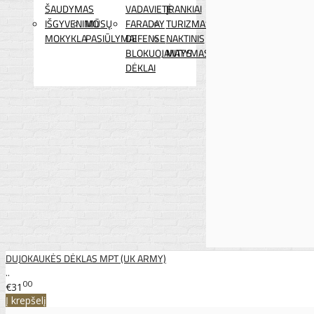
ŠAUDYMAS
VADAVIETĖ
ĮRANKIAI
IŠGYVENIMO
MŪSŲ
FARADAY
TURIZMAS
MOKYKLA
PASIŪLYMAI
DEFENSE
NAKTINIS
BLOKUOJANTYS
MATYMAS
DĖKLAI
DUJOKAUKĖS DĖKLAS MPT (UK ARMY)
..
00
€31
Į krepšelį