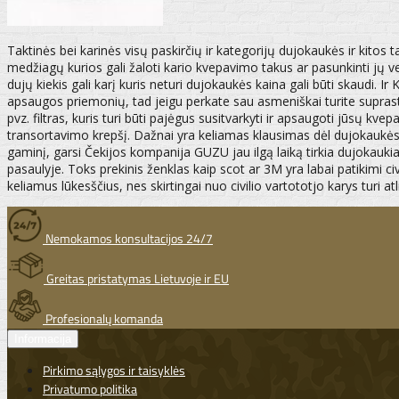
Taktinės bei karinės visų paskirčių ir kategorijų dujokaukės ir kitos
medžiagų kurios gali žaloti kario kvepavimo takus ar pasunkinti jų ve
dujų kiekis gali karį kuris neturi dujokaukės kaina gali būti skaudi. 
apsaugos priemonių, tad jeigu perkate sau asmeniškai turite suprasti
pvz. filtras, kuris turi būti pajėgus susitvarkyti ir apsaugoti jūsų 
transortavimo krepšį. Dažnai yra keliamas klausimas dėl dujokaukės 
gaminį, garsi Čekijos kompanija GUZU jau ilgą laiką tirkia dujokauki
pasaulyje. Toks prekinis ženklas kaip scot ar 3M yra labai patikimi ci
keliamus lūkesščius, nes skirtingai nuo civilio vartototjo karys turi a
Nemokamos konsultacijos 24/7
Greitas pristatymas Lietuvoje ir EU
Profesionalų komanda
Informacija
Pirkimo sąlygos ir taisyklės
Privatumo politika