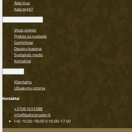
Apie mus
Kaip pirkti?
Klientų aptarnavimas
Visos prekės
Prekės su nuolaida
Gamintojai
Dovanų kuponai
Svetainės medis
Kontaktai
Klientams
Klientams
Užsakymų istorija
Kontaktai
+37061633388
info@balticshooter.lt
I-IV: 10.00-18.00 V:10.00-17.00