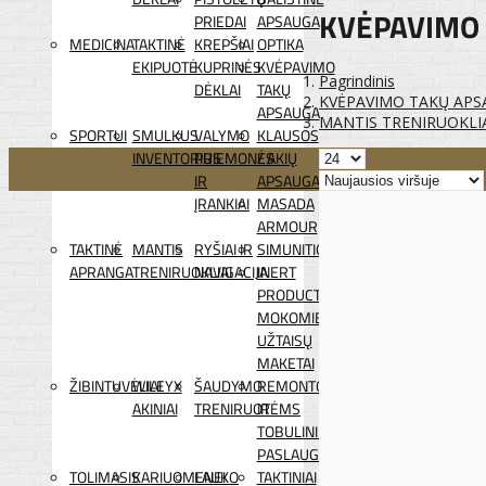
KVĖPAVIMO
PRIEDAI
APSAUGA
MEDICINA
TAKTINĖ
KREPŠIAI
OPTIKA
EKIPUOTĖ
KUPRINĖS
KVĖPAVIMO
Pagrindinis
DĖKLAI
TAKŲ
KVĖPAVIMO TAKŲ APS
APSAUGA
MANTIS TRENIRUOKLI
SPORTUI
SMULKUS
VALYMO
KLAUSOS
INVENTORIUS
PRIEMONĖS
/ AKIŲ
IR
APSAUGA
ĮRANKIAI
MASADA
ARMOUR
TAKTINĖ
MANTIS
RYŠIAI IR
SIMUNITION
APRANGA
TRENIRUOKLIAI
NAVIGACIJA
INERT
PRODUCTS
MOKOMIEJI
UŽTAISŲ
MAKETAI
ŽIBINTUVĖLIAI
WILEYX
ŠAUDYMO
REMONTO
AKINIAI
TRENIRUOTĖMS
IR
TOBULINIMO
PASLAUGOS
TOLIMASIS
KARIUOMENEI
LAUKO
TAKTINIAI