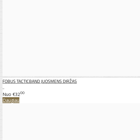
FOBUS TACTICBAND JUOSMENS DIRŽAS
..
00
Nuo
€32
Daugiau