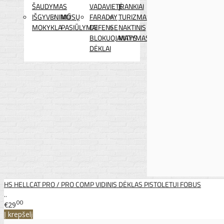
ŠAUDYMAS
VADAVIETĖ
ĮRANKIAI
IŠGYVENIMO
MŪSŲ
FARADAY
TURIZMAS
MOKYKLA
PASIŪLYMAI
DEFENSE
NAKTINIS
BLOKUOJANTYS
MATYMAS
DĖKLAI
HS HELLCAT PRO / PRO COMP VIDINIS DĖKLAS PISTOLETUI FOBUS
..
00
€29
Į krepšelį