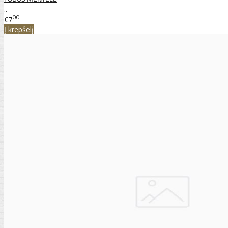
..
00
€7
Į krepšelį