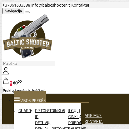
+37061633388
info@balticshooter.lt
Kontaktai
Navigacija
00
€0
0
Prekių krepšelis tuščias!
VISOS PREKĖS
GUARD
PISTOLETŲ
GINKLAI
ILGŲJŲ
APIE MUS
IR
GINKLŲ
KONTAKTAI
DĖTUVIŲ
PRIEDAI
DĖKLAI
PISTOLETŲ
BALISTINĖ