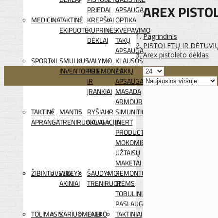
AREX PISTO
PRIEDAI
APSAUGA
MEDICINA
TAKTINĖ
KREPŠIAI
OPTIKA
EKIPUOTĖ
KUPRINĖS
KVĖPAVIMO
Pagrindinis
DĖKLAI
TAKŲ
PISTOLETŲ IR DĖTUVI
APSAUGA
Arex pistoleto dėklas
SPORTUI
SMULKUS
VALYMO
KLAUSOS
INVENTORIUS
PRIEMONĖS
/ AKIŲ
IR
APSAUGA
ĮRANKIAI
MASADA
ARMOUR
TAKTINĖ
MANTIS
RYŠIAI IR
SIMUNITION
APRANGA
TRENIRUOKLIAI
NAVIGACIJA
INERT
PRODUCTS
MOKOMIEJI
UŽTAISŲ
MAKETAI
ŽIBINTUVĖLIAI
WILEYX
ŠAUDYMO
REMONTO
AKINIAI
TRENIRUOTĖMS
IR
TOBULINIMO
PASLAUGOS
TOLIMASIS
KARIUOMENEI
LAUKO
TAKTINIAI