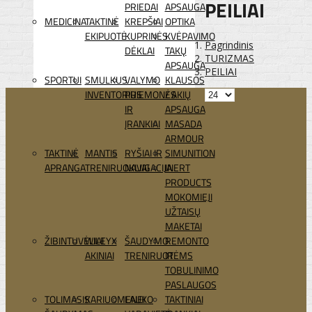
PEILIAI
PRIEDAI
APSAUGA
MEDICINA
TAKTINĖ
KREPŠIAI
OPTIKA
EKIPUOTĖ
KUPRINĖS
KVĖPAVIMO
Pagrindinis
DĖKLAI
TAKŲ
TURIZMAS
APSAUGA
PEILIAI
SPORTUI
SMULKUS
VALYMO
KLAUSOS
INVENTORIUS
PRIEMONĖS
/ AKIŲ
IR
APSAUGA
ĮRANKIAI
MASADA
ARMOUR
TAKTINĖ
MANTIS
RYŠIAI IR
SIMUNITION
APRANGA
TRENIRUOKLIAI
NAVIGACIJA
INERT
PRODUCTS
MOKOMIEJI
UŽTAISŲ
MAKETAI
ŽIBINTUVĖLIAI
WILEYX
ŠAUDYMO
REMONTO
AKINIAI
TRENIRUOTĖMS
IR
TOBULINIMO
PASLAUGOS
TOLIMASIS
KARIUOMENEI
LAUKO
TAKTINIAI