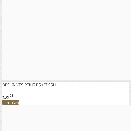
BPS KNIVES PEILIS BS1FT SSH
..
93
€39
Į krepšelį