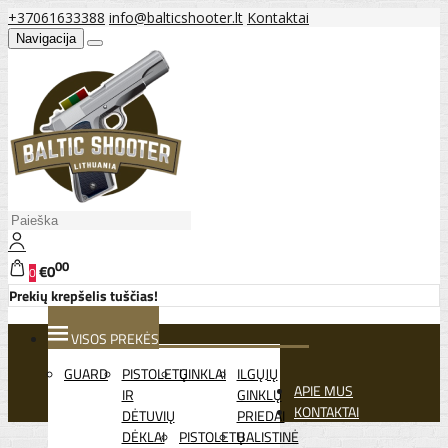
+37061633388
info@balticshooter.lt
Kontaktai
Navigacija
00
€0
0
Prekių krepšelis tuščias!
VISOS PREKĖS
GUARD
PISTOLETŲ
GINKLAI
ILGŲJŲ
APIE MUS
IR
GINKLŲ
KONTAKTAI
DĖTUVIŲ
PRIEDAI
DĖKLAI
PISTOLETŲ
BALISTINĖ