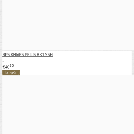
BPS KNIVES PEILIS BK1 SSH
..
50
€40
Į krepšelį