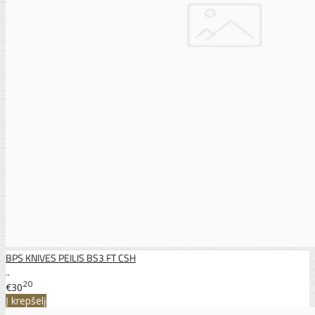
BPS KNIVES PEILIS BS3 FT CSH
..
20
€30
Į krepšelį