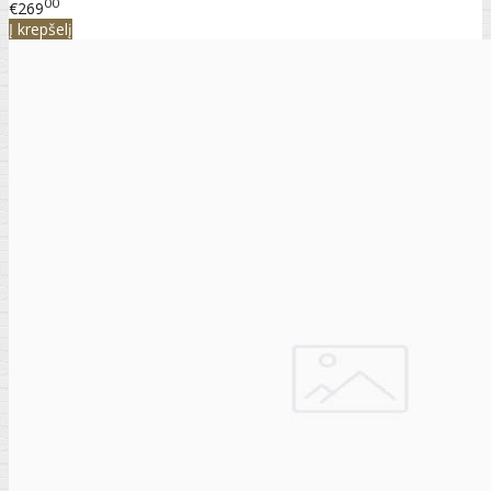
00
€269
Į krepšelį