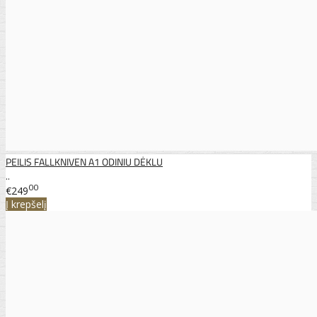
PEILIS FALLKNIVEN A1 ODINIU DĖKLU
..
00
€249
Į krepšelį