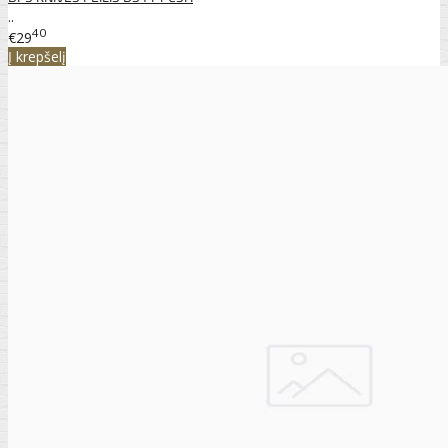
..
40
€29
Į krepšelį