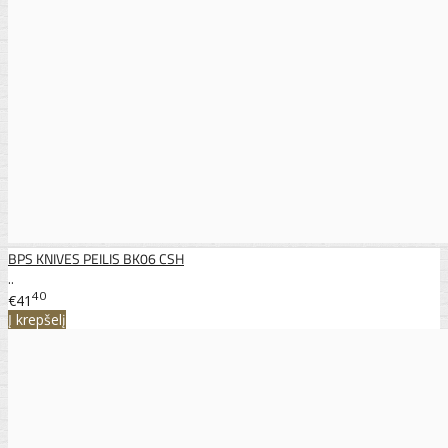
BPS KNIVES PEILIS BK06 CSH
..
40
€41
Į krepšelį