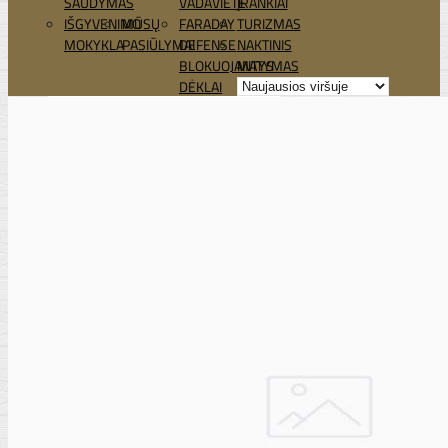
ŠAUDYMAS
VADAVIETĖ
ĮRANKIAI
IŠGYVENIMO
MŪSŲ
FARADAY
TURIZMAS
MOKYKLA
PASIŪLYMAI
DEFENSE
NAKTINIS
BLOKUOJANTYS
MATYMAS
DĖKLAI