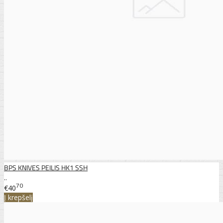
BPS KNIVES PEILIS HK1 SSH
..
70
€40
Į krepšelį