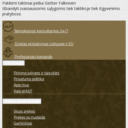
Patikimi taktiniai peiliui Gerber Falkniven
Išbandyti įvaisiausiomis sąlygomis tiek taktikoje tiek išgyvenimo
pratybose.
Nemokamos konsultacijos 24/7
Greitas pristatymas Lietuvoje ir EU
Profesionalų komanda
Informacija
Pirkimo sąlygos ir taisyklės
Privatumo politika
Apie mus
Kaip pirkti?
Klientų aptarnavimas
Visos prekės
Prekės su nuolaida
Gamintojai