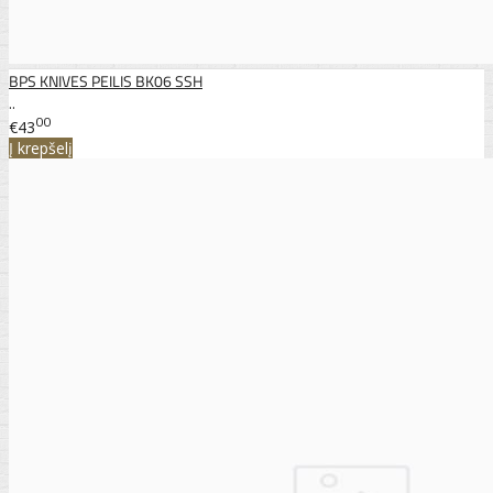
BPS KNIVES PEILIS BK06 SSH
..
00
€43
Į krepšelį