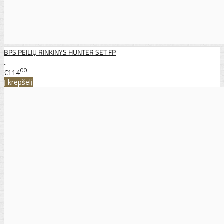
BPS PEILIŲ RINKINYS HUNTER SET FP
..
00
€114
Į krepšelį