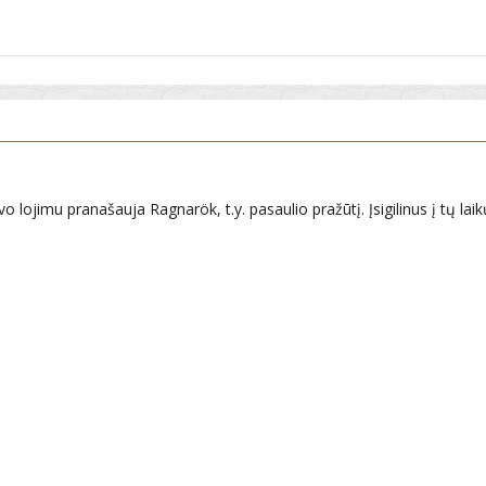
lojimu pranašauja Ragnarök, t.y. pasaulio pražūtį. Įsigilinus į tų laik