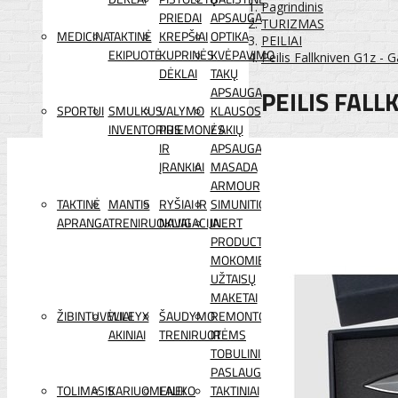
Pagrindinis
PRIEDAI
APSAUGA
TURIZMAS
MEDICINA
TAKTINĖ
KREPŠIAI
OPTIKA
PEILIAI
EKIPUOTĖ
KUPRINĖS
KVĖPAVIMO
Peilis Fallkniven G1z - 
DĖKLAI
TAKŲ
PEILIS FALL
APSAUGA
SPORTUI
SMULKUS
VALYMO
KLAUSOS
INVENTORIUS
PRIEMONĖS
/ AKIŲ
IR
APSAUGA
ĮRANKIAI
MASADA
ARMOUR
TAKTINĖ
MANTIS
RYŠIAI IR
SIMUNITION
APRANGA
TRENIRUOKLIAI
NAVIGACIJA
INERT
PRODUCTS
MOKOMIEJI
UŽTAISŲ
MAKETAI
ŽIBINTUVĖLIAI
WILEYX
ŠAUDYMO
REMONTO
AKINIAI
TRENIRUOTĖMS
IR
TOBULINIMO
PASLAUGOS
TOLIMASIS
KARIUOMENEI
LAUKO
TAKTINIAI