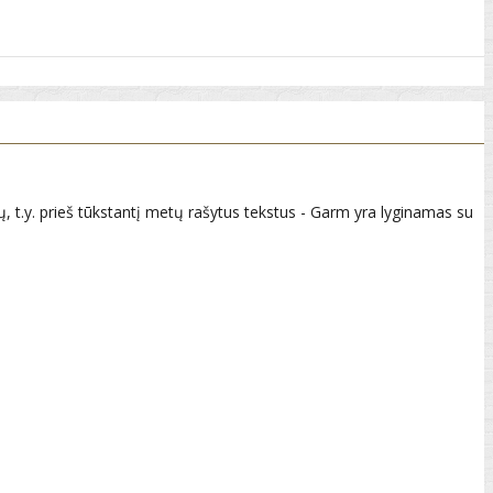
ų, t.y. prieš tūkstantį metų rašytus tekstus - Garm yra lyginamas su