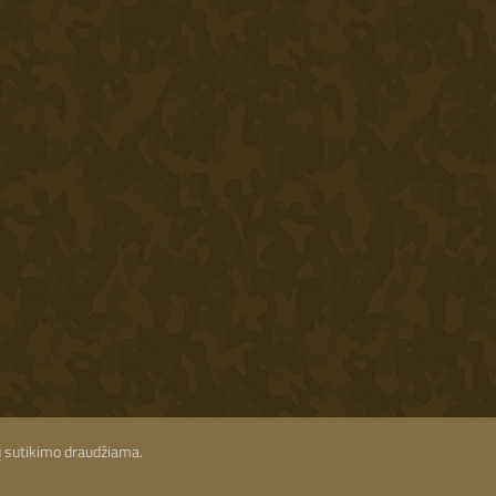
ių sutikimo draudžiama.