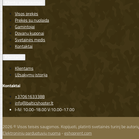
Klientų aptarnavimas
Visos prekės
Prekės su nuolaida
Gamintojai
Dovanų kuponai
Svetainės medis
Kontaktai
Klientams
Klientams
Užsakymų istorija
Kontaktai
+37061633388
info@balticshooter.lt
I-IV: 10.00-18.00 V:10.00-17.00
2026 © Visos teisės saugomos. Kopijuoti, platinti svetainės turinį be autor
Elektroninių parduotuvių nuoma
-
eshoprent.com