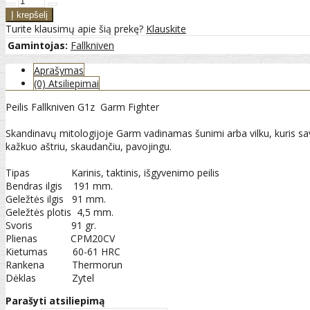
Turite klausimų apie šią prekę?
Klauskite
Gamintojas:
Fallkniven
Aprašymas
(0) Atsiliepimai
Peilis Fallkniven G1z Garm Fighter
Skandinavų mitologijoje Garm vadinamas šunimi arba vilku, kuris savo 
kažkuo aštriu, skaudančiu, pavojingu.
Tipas Karinis, taktinis, išgyvenimo peilis
Bendras ilgis 191 mm.
Geležtės ilgis 91 mm.
Geležtės plotis 4,5 mm.
Svoris 91 gr.
Plienas CPM20CV
Kietumas 60-61 HRC
Rankena Thermorun
Dėklas Zytel
Parašyti atsiliepimą