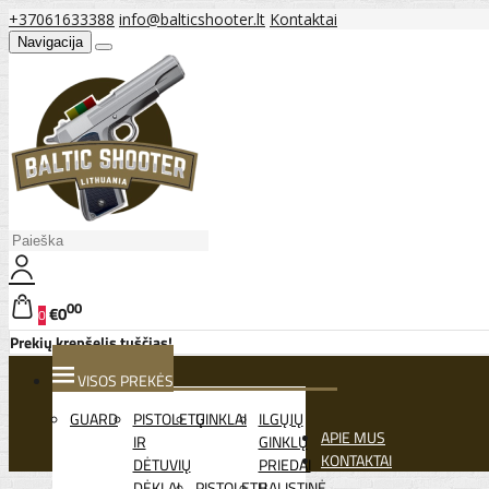
+37061633388
info@balticshooter.lt
Kontaktai
Navigacija
00
€0
0
Prekių krepšelis tuščias!
VISOS PREKĖS
GUARD
PISTOLETŲ
GINKLAI
ILGŲJŲ
APIE MUS
IR
GINKLŲ
KONTAKTAI
DĖTUVIŲ
PRIEDAI
DĖKLAI
PISTOLETŲ
BALISTINĖ