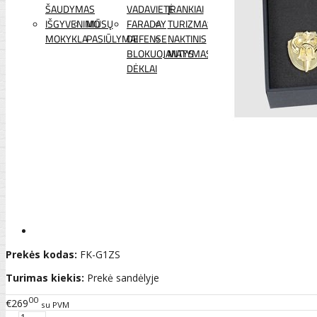
ŠAUDYMAS
VADAVIETĖ
ĮRANKIAI
IŠGYVENIMO
MŪSŲ
FARADAY
TURIZMAS
MOKYKLA
PASIŪLYMAI
DEFENSE
NAKTINIS
BLOKUOJANTYS
MATYMAS
DĖKLAI
Prekės kodas:
FK-G1ZS
Turimas kiekis:
Prekė sandėlyje
00
€269
su PVM