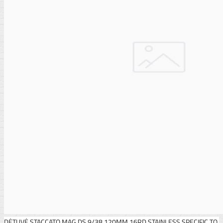
DĖTUVĖ STACCATO MAG DS 9/38 120MM 16RD STAINLESS SPECIFIC TO