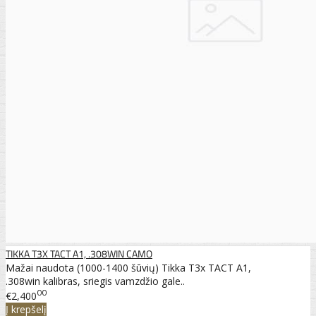
TIKKA T3X TACT A1, .308WIN CAMO
Mažai naudota (1000-1400 šūvių) Tikka T3x TACT A1,
.308win kalibras, sriegis vamzdžio gale..
00
€2,400
Į krepšelį