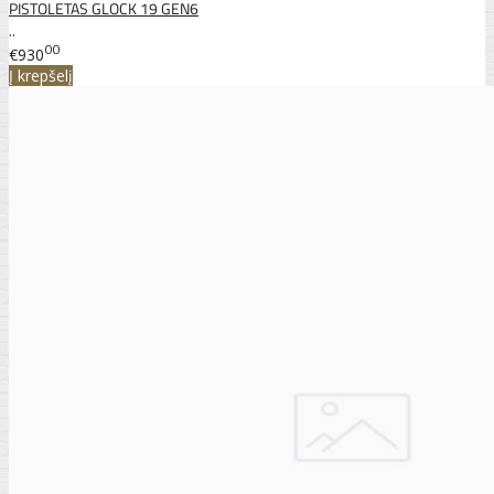
PISTOLETAS GLOCK 19 GEN6
..
00
€930
Į krepšelį