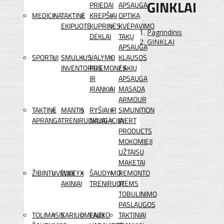
GINKLAI
PRIEDAI
APSAUGA
MEDICINA
TAKTINĖ
KREPŠIAI
OPTIKA
EKIPUOTĖ
KUPRINĖS
KVĖPAVIMO
Pagrindinis
DĖKLAI
TAKŲ
GINKLAI
APSAUGA
SPORTUI
SMULKUS
VALYMO
KLAUSOS
INVENTORIUS
PRIEMONĖS
/ AKIŲ
IR
APSAUGA
ĮRANKIAI
MASADA
ARMOUR
TAKTINĖ
MANTIS
RYŠIAI IR
SIMUNITION
APRANGA
TRENIRUOKLIAI
NAVIGACIJA
INERT
PRODUCTS
MOKOMIEJI
UŽTAISŲ
MAKETAI
ŽIBINTUVĖLIAI
WILEYX
ŠAUDYMO
REMONTO
AKINIAI
TRENIRUOTĖMS
IR
TOBULINIMO
PASLAUGOS
TOLIMASIS
KARIUOMENEI
LAUKO
TAKTINIAI