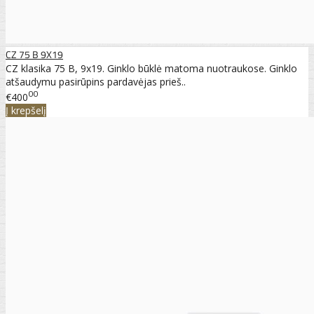
CZ 75 B 9X19
CZ klasika 75 B, 9x19. Ginklo būklė matoma nuotraukose. Ginklo
atšaudymu pasirūpins pardavėjas prieš..
00
€400
Į krepšelį