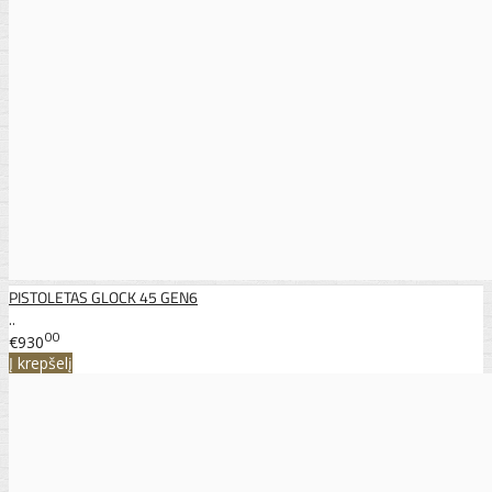
PISTOLETAS GLOCK 45 GEN6
..
00
€930
Į krepšelį