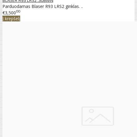
BLASER R93 LRS2 .308WIN
Parduodamas Blaser R93 LRS2 ginklas. ..
00
€3,500
Į krepšelį