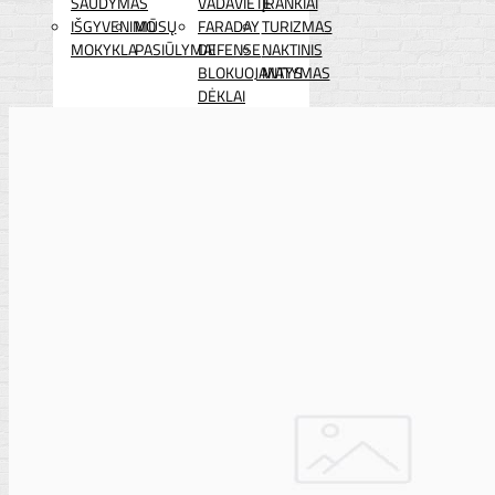
ŠAUDYMAS
VADAVIETĖ
ĮRANKIAI
IŠGYVENIMO
MŪSŲ
FARADAY
TURIZMAS
MOKYKLA
PASIŪLYMAI
DEFENSE
NAKTINIS
BLOKUOJANTYS
MATYMAS
DĖKLAI