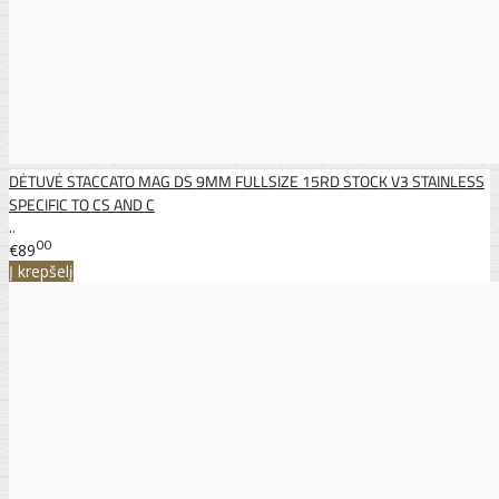
DĖTUVĖ STACCATO MAG DS 9MM FULLSIZE 15RD STOCK V3 STAINLESS
SPECIFIC TO CS AND C
..
00
€89
Į krepšelį