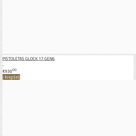
PISTOLETAS GLOCK 17 GEN6
..
00
€930
Į krepšelį