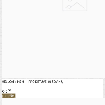
HELLCAT / HS H11 PRO DĖTUVĖ 15 ŠOVINIŲ
..
00
€40
Į krepšelį