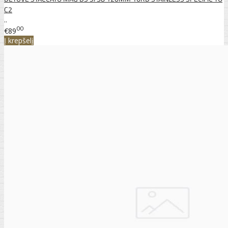
C2
..
00
€89
Į krepšelį