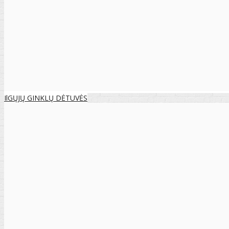
IlGŲJŲ GINKLŲ DĖTUVĖS