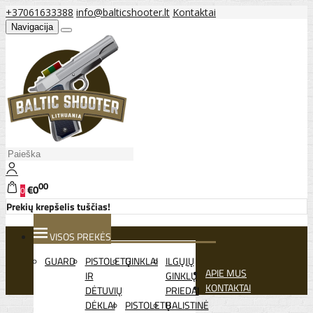
+37061633388
info@balticshooter.lt
Kontaktai
Navigacija
00
€0
0
Prekių krepšelis tuščias!
VISOS PREKĖS
GUARD
PISTOLETŲ
GINKLAI
ILGŲJŲ
APIE MUS
IR
GINKLŲ
KONTAKTAI
DĖTUVIŲ
PRIEDAI
DĖKLAI
PISTOLETŲ
BALISTINĖ