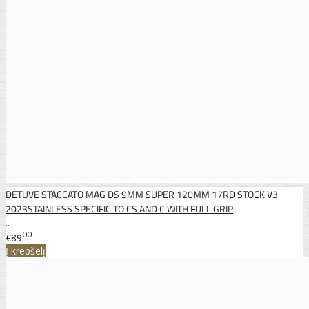
DĖTUVĖ STACCATO MAG DS 9MM SUPER 120MM 17RD STOCK V3
2023STAINLESS SPECIFIC TO CS AND C WITH FULL GRIP
..
00
€89
Į krepšelį