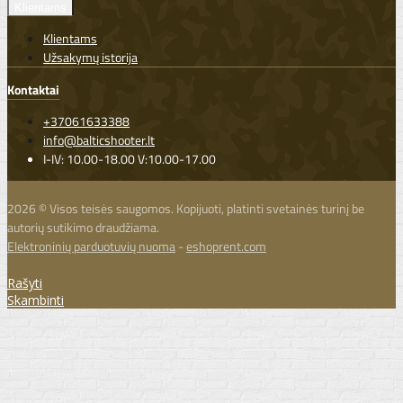
Klientams
Klientams
Užsakymų istorija
Kontaktai
+37061633388
info@balticshooter.lt
I-IV: 10.00-18.00 V:10.00-17.00
2026 © Visos teisės saugomos. Kopijuoti, platinti svetainės turinį be
autorių sutikimo draudžiama.
Elektroninių parduotuvių nuoma
-
eshoprent.com
Rašyti
Skambinti