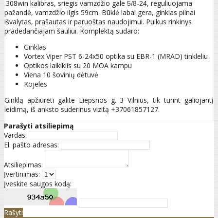
.308win kalibras, sriegis vamzdžio gale
, reguliuojama
5/8-24
pažandė, vamzdžio ilgis 59cm. Būklė labai gera, ginklas pilnai
išvalytas, prašautas ir paruoštas naudojimui. Puikus rinkinys
pradedančiajam šauliui. Komplektą sudaro:
Ginklas
Vortex Viper PST 6-24x50 optika su EBR-1 (MRAD) tinkleliu
Optikos laikiklis su 20 MOA kampu
Viena 10 šovinių dėtuvė
Kojelės
Ginklą apžiūrėti galite Liepsnos g. 3 Vilnius, tik turint galiojantį
leidimą, iš anksto suderinus vizitą +37061857127.
Parašyti atsiliepimą
Vardas:
El. pašto adresas:
Atsiliepimas:
Įvertinimas:
Įveskite saugos kodą:
Rašyti