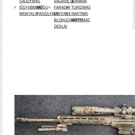
ŠAUDYMAS
VADAVIETĖ
ĮRANKIAI
IŠGYVENIMO
MŪSŲ
FARADAY
TURIZMAS
MOKYKLA
PASIŪLYMAI
DEFENSE
NAKTINIS
BLOKUOJANTYS
MATYMAS
DĖKLAI