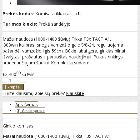
Prekės kodas:
Komisas-tikka-tact-a1-L
Turimas kiekis:
Prekė sandėlyje
Mažai naudota (1000-1400 šūvių) Tikka T3x TACT A1,
.308win kalibras, sriegis vamzdžio gale
, reguliuojama
5/8-24
pažandė, vamzdžio ilgis 59cm. Būklė labai gera, ginklas pilnai
išvalytas, prašautas ir paruoštas naudojimui. Puikus rinkinys
pradedančiajam šauliui. Komplektą sudaro:
00
€2,400
su PVM
Turite klausimų apie šią prekę?
Klauskite
Aprašymas
(0) Atsiliepimai
Ginklo komisas:
Mažai naudota (1000-1400 šūvių) Tikka T3x TACT A1,