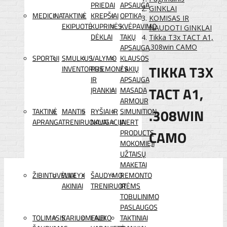
PRIEDAI
APSAUGA
GINKLAI
MEDICINA
TAKTINĖ
KREPŠIAI
OPTIKA
KOMISAS IR
EKIPUOTĖ
KUPRINĖS
KVĖPAVIMO
NAUDOTI GINKLAI
DĖKLAI
TAKŲ
Tikka T3x TACT A1,
APSAUGA
.308win CAMO
SPORTUI
SMULKUS
VALYMO
KLAUSOS
TIKKA T3X
INVENTORIUS
PRIEMONĖS
/ AKIŲ
IR
APSAUGA
TACT A1,
ĮRANKIAI
MASADA
ARMOUR
.308WIN
TAKTINĖ
MANTIS
RYŠIAI IR
SIMUNITION
APRANGA
TRENIRUOKLIAI
NAVIGACIJA
INERT
CAMO
PRODUCTS
MOKOMIEJI
UŽTAISŲ
MAKETAI
ŽIBINTUVĖLIAI
WILEYX
ŠAUDYMO
REMONTO
AKINIAI
TRENIRUOTĖMS
IR
TOBULINIMO
PASLAUGOS
TOLIMASIS
KARIUOMENEI
LAUKO
TAKTINIAI