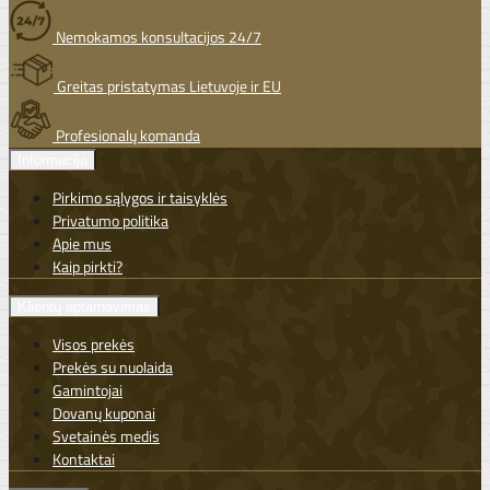
Nemokamos konsultacijos 24/7
Greitas pristatymas Lietuvoje ir EU
Profesionalų komanda
Informacija
Pirkimo sąlygos ir taisyklės
Privatumo politika
Apie mus
Kaip pirkti?
Klientų aptarnavimas
Visos prekės
Prekės su nuolaida
Gamintojai
Dovanų kuponai
Svetainės medis
Kontaktai