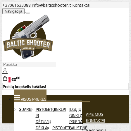
+37061633388
info@balticshooter.lt
Kontaktai
Navigacija
00
€0
0
Prekių krepšelis tuščias!
VISOS PREKĖS
GUARD
PISTOLETŲ
GINKLAI
ILGŲJŲ
APIE MUS
IR
GINKLŲ
KONTAKTAI
DĖTUVIŲ
PRIEDAI
DĖKLAI
PISTOLETŲ
BALISTINĖ
Pagrindinis