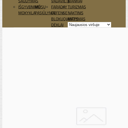
ŠAUDYMAS
VADAVIETĖ
ĮRANKIAI
IŠGYVENIMO
MŪSŲ
FARADAY
TURIZMAS
MOKYKLA
PASIŪLYMAI
DEFENSE
NAKTINIS
BLOKUOJANTYS
MATYMAS
DĖKLAI