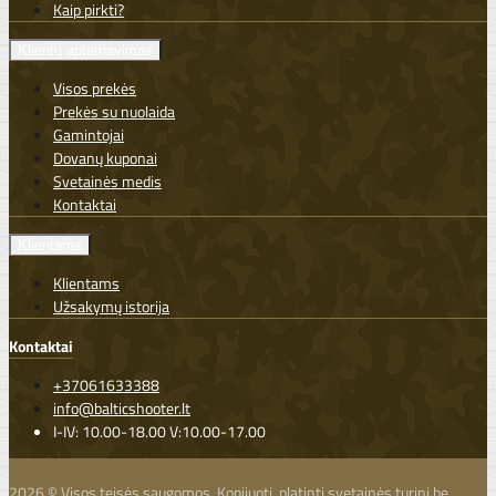
Kaip pirkti?
Klientų aptarnavimas
Visos prekės
Prekės su nuolaida
Gamintojai
Dovanų kuponai
Svetainės medis
Kontaktai
Klientams
Klientams
Užsakymų istorija
Kontaktai
+37061633388
info@balticshooter.lt
I-IV: 10.00-18.00 V:10.00-17.00
2026 © Visos teisės saugomos. Kopijuoti, platinti svetainės turinį be