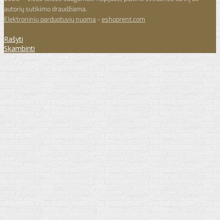
autorių sutikimo draudžiama.
Elektroninių parduotuvių nuoma
-
eshoprent.com
Rašyti
Skambinti