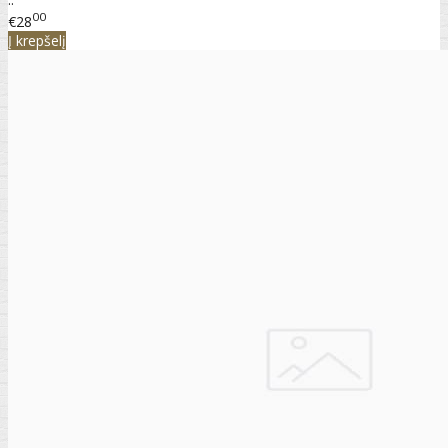
00
€28
Į krepšelį