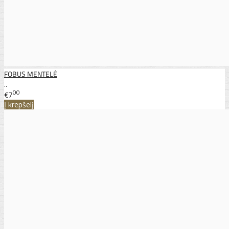
FOBUS MENTELĖ
..
00
€7
Į krepšelį