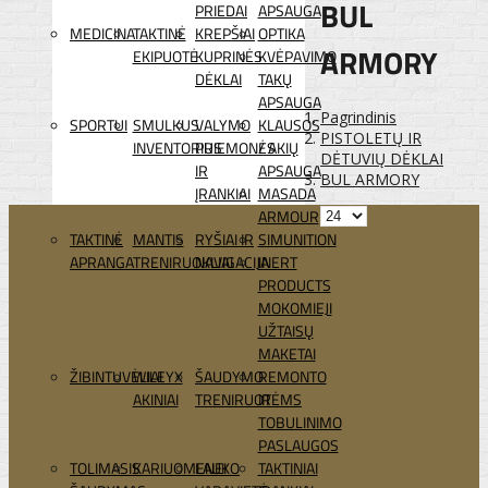
BUL
PRIEDAI
APSAUGA
MEDICINA
TAKTINĖ
KREPŠIAI
OPTIKA
ARMORY
EKIPUOTĖ
KUPRINĖS
KVĖPAVIMO
DĖKLAI
TAKŲ
APSAUGA
Pagrindinis
SPORTUI
SMULKUS
VALYMO
KLAUSOS
PISTOLETŲ IR
INVENTORIUS
PRIEMONĖS
/ AKIŲ
DĖTUVIŲ DĖKLAI
IR
APSAUGA
BUL ARMORY
ĮRANKIAI
MASADA
ARMOUR
TAKTINĖ
MANTIS
RYŠIAI IR
SIMUNITION
APRANGA
TRENIRUOKLIAI
NAVIGACIJA
INERT
PRODUCTS
MOKOMIEJI
UŽTAISŲ
MAKETAI
ŽIBINTUVĖLIAI
WILEYX
ŠAUDYMO
REMONTO
AKINIAI
TRENIRUOTĖMS
IR
TOBULINIMO
PASLAUGOS
TOLIMASIS
KARIUOMENEI
LAUKO
TAKTINIAI