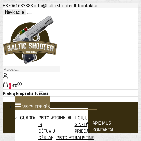
+37061633388
info@balticshooter.lt
Kontaktai
Navigacija
00
€0
0
Prekių krepšelis tuščias!
VISOS PREKĖS
GUARD
PISTOLETŲ
GINKLAI
ILGŲJŲ
APIE MUS
IR
GINKLŲ
KONTAKTAI
DĖTUVIŲ
PRIEDAI
DĖKLAI
PISTOLETŲ
BALISTINĖ