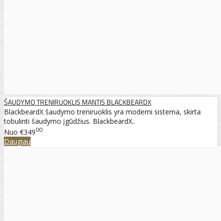
ŠAUDYMO TRENIRUOKLIS MANTIS BLACKBEARDX
BlackbeardX šaudymo treniruoklis yra moderni sistema, skirta
tobulinti šaudymo įgūdžius. BlackbeardX..
00
Nuo
€349
Daugiau