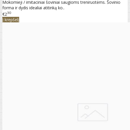
Mokomieji / imitaciniai šoviniai saugioms treniruotėms. Šovinio
forma ir dydis idealiai atitinką ko..
30
€2
Į krepšelį