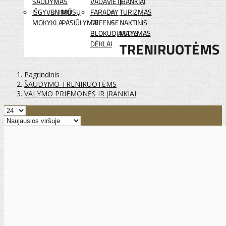
ŠAUDYMAS
VADAVIETĖ
ĮRANKIAI
IŠGYVENIMO
MŪSŲ
FARADAY
TURIZMAS
MOKYKLA
PASIŪLYMAI
DEFENSE
NAKTINIS
BLOKUOJANTYS
MATYMAS
DĖKLAI
TRENIRUOTĖMS
Pagrindinis
ŠAUDYMO TRENIRUOTĖMS
VALYMO PRIEMONĖS IR ĮRANKIAI