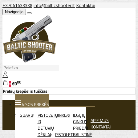
+37061633388
info@balticshooter.lt
Kontaktai
Navigacija
00
€0
0
Prekių krepšelis tuščias!
VISOS PREKĖS
GUARD
PISTOLETŲ
GINKLAI
ILGŲJŲ
APIE MUS
IR
GINKLŲ
KONTAKTAI
DĖTUVIŲ
PRIEDAI
DĖKLAI
PISTOLETŲ
BALISTINĖ