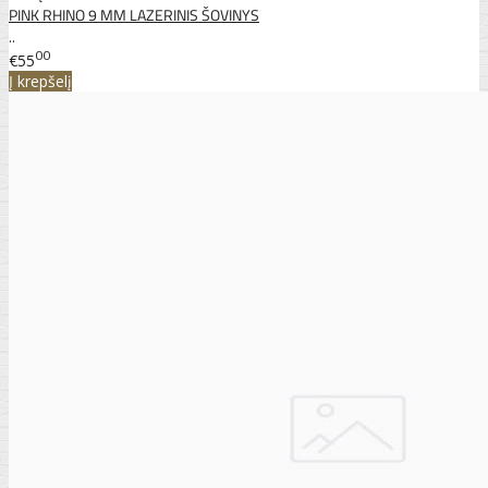
PINK RHINO 9 MM LAZERINIS ŠOVINYS
..
00
€55
Į krepšelį