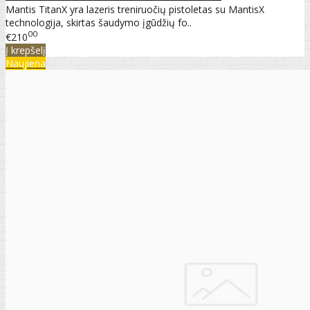
Mantis TitanX yra lazeris treniruočių pistoletas su MantisX
technologija, skirtas šaudymo įgūdžių fo..
00
€210
Į krepšelį
Naujiena