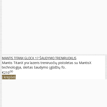
MANTIS TITANX GLOCK 17 ŠAUDYMO TRENIRUOKLIS
Mantis TitanX yra lazeris treniruočių pistoletas su MantisX
technologija, skirtas šaudymo įgūdžių fo..
00
€210
Į krepšelį