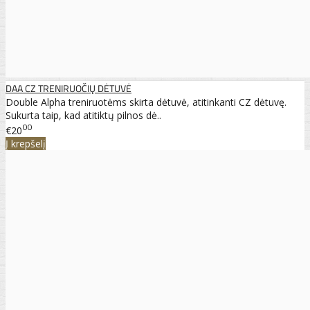
DAA CZ TRENIRUOČIŲ DĖTUVĖ
Double Alpha treniruotėms skirta dėtuvė, atitinkanti CZ dėtuvę.
Sukurta taip, kad atitiktų pilnos dė..
00
€20
Į krepšelį