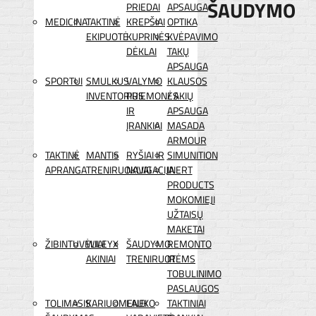
ŠAUDYMO
PRIEDAI
APSAUGA
MEDICINA
TAKTINĖ
KREPŠIAI
OPTIKA
EKIPUOTĖ
KUPRINĖS
KVĖPAVIMO
DĖKLAI
TAKŲ
APSAUGA
SPORTUI
SMULKUS
VALYMO
KLAUSOS
INVENTORIUS
PRIEMONĖS
/ AKIŲ
IR
APSAUGA
ĮRANKIAI
MASADA
ARMOUR
TAKTINĖ
MANTIS
RYŠIAI IR
SIMUNITION
APRANGA
TRENIRUOKLIAI
NAVIGACIJA
INERT
PRODUCTS
MOKOMIEJI
UŽTAISŲ
MAKETAI
ŽIBINTUVĖLIAI
WILEYX
ŠAUDYMO
REMONTO
AKINIAI
TRENIRUOTĖMS
IR
TOBULINIMO
PASLAUGOS
TOLIMASIS
KARIUOMENEI
LAUKO
TAKTINIAI