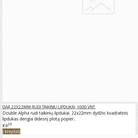
DAA 22X22MM RUDI TAIKINIŲ LIPDUKAI, 1000 VNT.
Double Alpha rudi taikinių lipdukai. 22x22mm dydžio kvadratinis
lipdukas dengia didesnį plotą popier..
20
€4
Į krepšelį