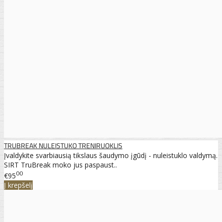
TRUBREAK NULEISTUKO TRENIRUOKLIS
Įvaldykite svarbiausią tikslaus šaudymo įgūdį - nuleistuklo valdymą.
SIRT TruBreak moko jus paspaust..
00
€95
Į krepšelį