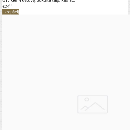
G17 Gen4 dėtuvę. Sukurta taip, kad at..
00
€24
Į krepšelį