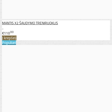
MANTIS X2 ŠAUDYMO TRENIRUOKLIS
..
00
€110
Į krepšelį
Populiari