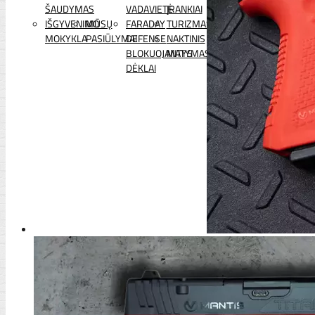
ŠAUDYMAS
VADAVIETĖ
ĮRANKIAI
IŠGYVENIMO
MŪSŲ
FARADAY
TURIZMAS
MOKYKLA
PASIŪLYMAI
DEFENSE
NAKTINIS
BLOKUOJANTYS
MATYMAS
DĖKLAI