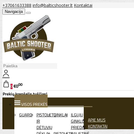
+37061633388
info@balticshooter.lt
Kontaktai
Navigacija
00
€0
0
Prekių krepšelis tuščias!
VISOS PREKĖS
GUARD
PISTOLETŲ
GINKLAI
ILGŲJŲ
APIE MUS
IR
GINKLŲ
KONTAKTAI
DĖTUVIŲ
PRIEDAI
DĖKLAI
PISTOLETŲ
BALISTINĖ