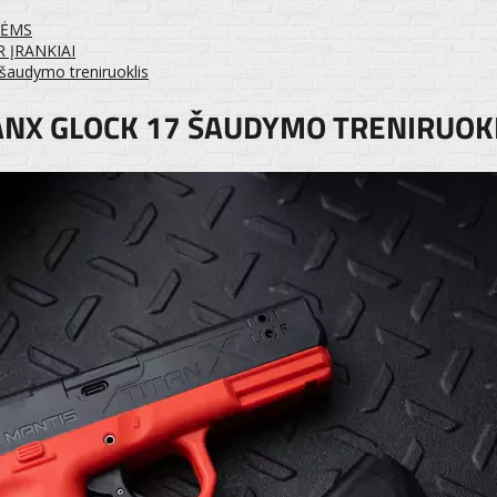
TĖMS
 ĮRANKIAI
 šaudymo treniruoklis
ANX GLOCK 17 ŠAUDYMO TRENIRUOK