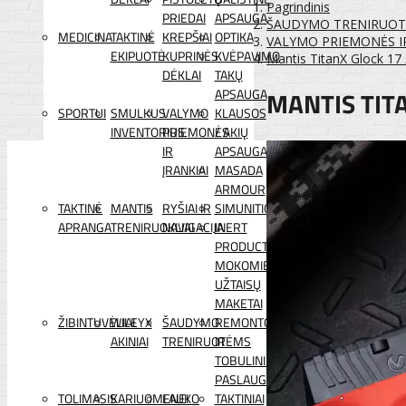
Pagrindinis
PRIEDAI
APSAUGA
ŠAUDYMO TRENIRUO
MEDICINA
TAKTINĖ
KREPŠIAI
OPTIKA
VALYMO PRIEMONĖS IR
EKIPUOTĖ
KUPRINĖS
KVĖPAVIMO
Mantis TitanX Glock 17
DĖKLAI
TAKŲ
MANTIS TIT
APSAUGA
SPORTUI
SMULKUS
VALYMO
KLAUSOS
INVENTORIUS
PRIEMONĖS
/ AKIŲ
IR
APSAUGA
ĮRANKIAI
MASADA
ARMOUR
TAKTINĖ
MANTIS
RYŠIAI IR
SIMUNITION
APRANGA
TRENIRUOKLIAI
NAVIGACIJA
INERT
PRODUCTS
MOKOMIEJI
UŽTAISŲ
MAKETAI
ŽIBINTUVĖLIAI
WILEYX
ŠAUDYMO
REMONTO
AKINIAI
TRENIRUOTĖMS
IR
TOBULINIMO
PASLAUGOS
TOLIMASIS
KARIUOMENEI
LAUKO
TAKTINIAI