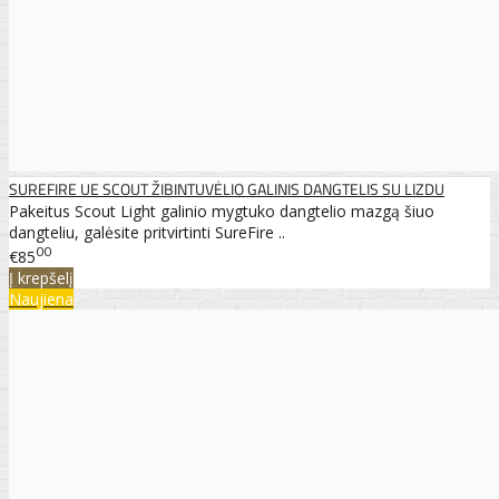
SUREFIRE UE SCOUT ŽIBINTUVĖLIO GALINIS DANGTELIS SU LIZDU
Pakeitus Scout Light galinio mygtuko dangtelio mazgą šiuo
dangteliu, galėsite pritvirtinti SureFire ..
00
€85
Į krepšelį
Naujiena