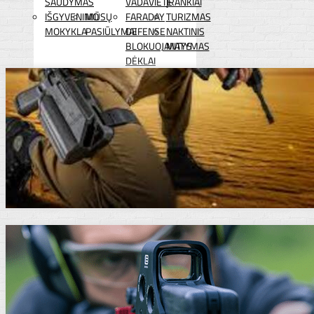
ŠAUDYMAS
VADAVIETĖ
ĮRANKIAI
IŠGYVENIMO
MŪSŲ
FARADAY
TURIZMAS
MOKYKLA
PASIŪLYMAI
DEFENSE
NAKTINIS
BLOKUOJANTYS
MATYMAS
DĖKLAI