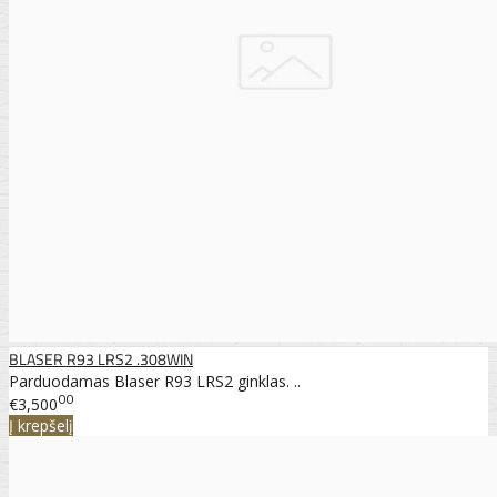
BLASER R93 LRS2 .308WIN
Parduodamas Blaser R93 LRS2 ginklas. ..
00
€3,500
Į krepšelį