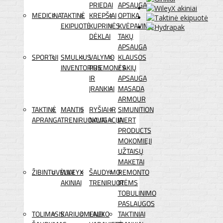
PRIEDAI
APSAUGA
MEDICINA
TAKTINĖ
KREPŠIAI
OPTIKA
EKIPUOTĖ
KUPRINĖS
KVĖPAVIMO
DĖKLAI
TAKŲ
APSAUGA
SPORTUI
SMULKUS
VALYMO
KLAUSOS
INVENTORIUS
PRIEMONĖS
/ AKIŲ
IR
APSAUGA
ĮRANKIAI
MASADA
ARMOUR
TAKTINĖ
MANTIS
RYŠIAI IR
SIMUNITION
APRANGA
TRENIRUOKLIAI
NAVIGACIJA
INERT
PRODUCTS
MOKOMIEJI
UŽTAISŲ
MAKETAI
ŽIBINTUVĖLIAI
WILEYX
ŠAUDYMO
REMONTO
AKINIAI
TRENIRUOTĖMS
IR
TOBULINIMO
PASLAUGOS
TOLIMASIS
KARIUOMENEI
LAUKO
TAKTINIAI