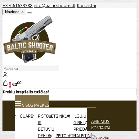
+37061633388
info@balticshooter.lt
Kontaktai
Navigacija
00
€0
0
Prekių krepšelis tuščias!
VISOS PREKĖS
GUARD
PISTOLETŲ
GINKLAI
ILGŲJŲ
APIE MUS
IR
GINKLŲ
KONTAKTAI
DĖTUVIŲ
PRIEDAI
DĖKLAI
PISTOLETŲ
BALISTINĖ