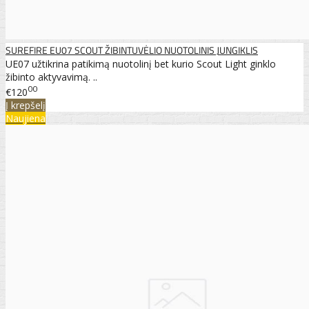
SUREFIRE EU07 SCOUT ŽIBINTUVĖLIO NUOTOLINIS JUNGIKLIS
UE07 užtikrina patikimą nuotolinį bet kurio Scout Light ginklo
žibinto aktyvavimą. ..
00
€120
Į krepšelį
Naujiena