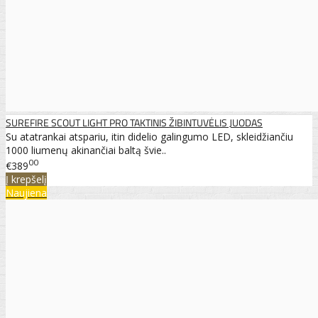
SUREFIRE SCOUT LIGHT PRO TAKTINIS ŽIBINTUVĖLIS JUODAS
Su atatrankai atspariu, itin didelio galingumo LED, skleidžiančiu
1000 liumenų akinančiai baltą švie..
00
€389
Į krepšelį
Naujiena