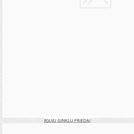
IlGŲJŲ GINKLŲ PRIEDAI