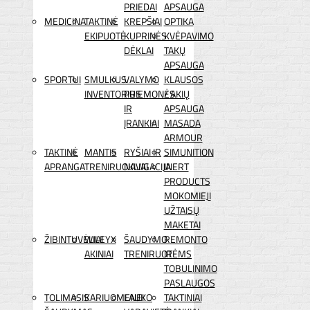
PRIEDAI
APSAUGA
MEDICINA
TAKTINĖ
KREPŠIAI
OPTIKA
EKIPUOTĖ
KUPRINĖS
KVĖPAVIMO
DĖKLAI
TAKŲ
APSAUGA
SPORTUI
SMULKUS
VALYMO
KLAUSOS
INVENTORIUS
PRIEMONĖS
/ AKIŲ
IR
APSAUGA
ĮRANKIAI
MASADA
ARMOUR
TAKTINĖ
MANTIS
RYŠIAI IR
SIMUNITION
APRANGA
TRENIRUOKLIAI
NAVIGACIJA
INERT
PRODUCTS
MOKOMIEJI
UŽTAISŲ
MAKETAI
ŽIBINTUVĖLIAI
WILEYX
ŠAUDYMO
REMONTO
AKINIAI
TRENIRUOTĖMS
IR
TOBULINIMO
PASLAUGOS
TOLIMASIS
KARIUOMENEI
LAUKO
TAKTINIAI