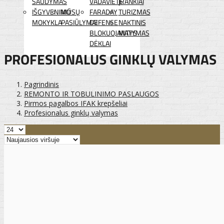
ŠAUDYMAS
VADAVIETĖ
ĮRANKIAI
IŠGYVENIMO
MŪSŲ
FARADAY
TURIZMAS
MOKYKLA
PASIŪLYMAI
DEFENSE
NAKTINIS
BLOKUOJANTYS
MATYMAS
DĖKLAI
PROFESIONALUS GINKLŲ VALYMAS
Pagrindinis
REMONTO IR TOBULINIMO PASLAUGOS
Pirmos pagalbos IFAK krepšeliai
Profesionalus ginklų valymas