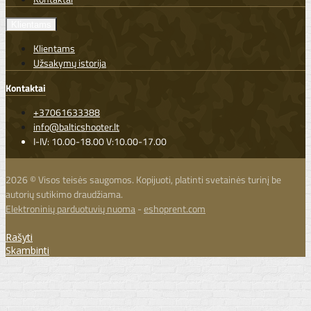
Klientams
Klientams
Užsakymų istorija
Kontaktai
+37061633388
info@balticshooter.lt
I-IV: 10.00-18.00 V:10.00-17.00
2026 © Visos teisės saugomos. Kopijuoti, platinti svetainės turinį be
autorių sutikimo draudžiama.
Elektroninių parduotuvių nuoma
-
eshoprent.com
Rašyti
Skambinti