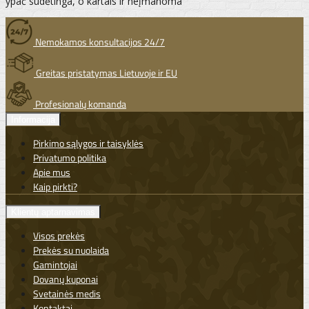
ypač sudėtinga, o kartais ir neįmanoma
Nemokamos konsultacijos 24/7
Greitas pristatymas Lietuvoje ir EU
Profesionalų komanda
Informacija
Pirkimo sąlygos ir taisyklės
Privatumo politika
Apie mus
Kaip pirkti?
Klientų aptarnavimas
Visos prekės
Prekės su nuolaida
Gamintojai
Dovanų kuponai
Svetainės medis
Kontaktai