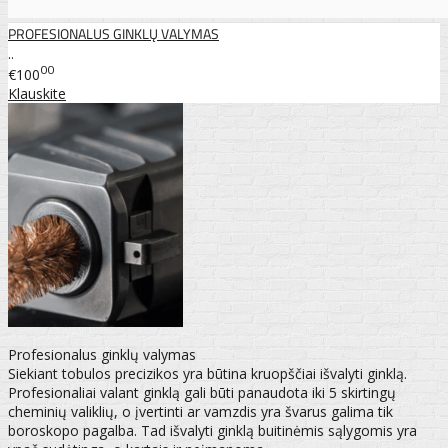
PROFESIONALUS GINKLŲ VALYMAS
..
00
€100
Klauskite
Profesionalus ginklų valymas
Siekiant tobulos precizikos yra būtina kruopščiai išvalyti ginklą.
Profesionaliai valant ginklą gali būti panaudota iki 5 skirtingų
cheminių valiklių, o įvertinti ar vamzdis yra švarus galima tik
boroskopo pagalba. Tad išvalyti ginklą buitinėmis sąlygomis yra