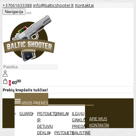
+37061633388
info@balticshooter.lt
Kontaktai
Navigacija
00
€0
0
Prekių krepšelis tuščias!
VISOS PREKĖS
GUARD
PISTOLETŲ
GINKLAI
ILGŲJŲ
APIE MUS
IR
GINKLŲ
KONTAKTAI
DĖTUVIŲ
PRIEDAI
DĖKLAI
PISTOLETŲ
BALISTINĖ