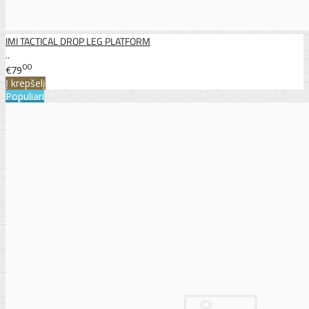
IMI TACTICAL DROP LEG PLATFORM
..
00
€79
Į krepšelį
Populiari