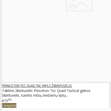
PRINCETON TEC QUAD TAC MPLS ŽIBINTUVĖLIS
Taktinis žibintuvėlis Princeton Tec Quad Tactical galvos
žibintuvėlis, turintis mūsų keičiamų lęšių ..
90
€73
Į krepšelį