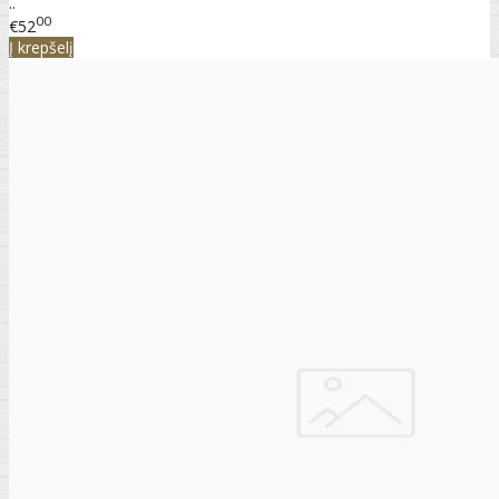
..
00
€52
Į krepšelį