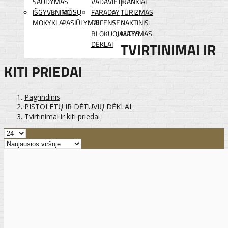
ŠAUDYMAS
VADAVIETĖ
ĮRANKIAI
IŠGYVENIMO
MŪSŲ
FARADAY
TURIZMAS
MOKYKLA
PASIŪLYMAI
DEFENSE
NAKTINIS
BLOKUOJANTYS
MATYMAS
DĖKLAI
TVIRTINIMAI IR
KITI PRIEDAI
Pagrindinis
PISTOLETŲ IR DĖTUVIŲ DĖKLAI
Tvirtinimai ir kiti priedai