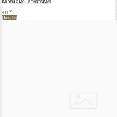
IMI DĖKLO MOLLE TVIRTINIMAS
..
00
€17
Į krepšelį