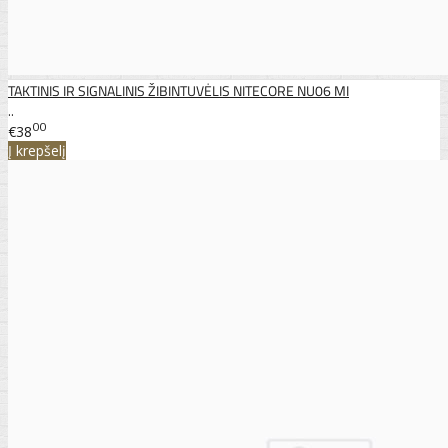
TAKTINIS IR SIGNALINIS ŽIBINTUVĖLIS NITECORE NU06 MI
..
00
€38
Į krepšelį