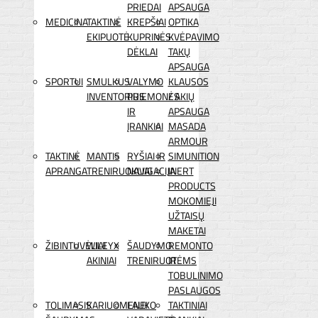
PRIEDAI
APSAUGA
MEDICINA
TAKTINĖ
KREPŠIAI
OPTIKA
EKIPUOTĖ
KUPRINĖS
KVĖPAVIMO
DĖKLAI
TAKŲ
APSAUGA
SPORTUI
SMULKUS
VALYMO
KLAUSOS
INVENTORIUS
PRIEMONĖS
/ AKIŲ
IR
APSAUGA
ĮRANKIAI
MASADA
ARMOUR
TAKTINĖ
MANTIS
RYŠIAI IR
SIMUNITION
APRANGA
TRENIRUOKLIAI
NAVIGACIJA
INERT
PRODUCTS
MOKOMIEJI
UŽTAISŲ
MAKETAI
ŽIBINTUVĖLIAI
WILEYX
ŠAUDYMO
REMONTO
AKINIAI
TRENIRUOTĖMS
IR
TOBULINIMO
PASLAUGOS
TOLIMASIS
KARIUOMENEI
LAUKO
TAKTINIAI