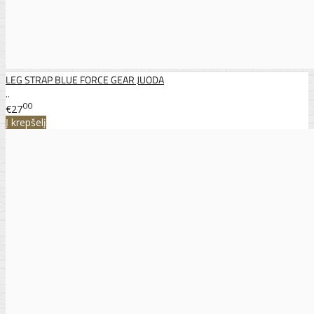
LEG STRAP BLUE FORCE GEAR JUODA
..
00
€27
Į krepšelį