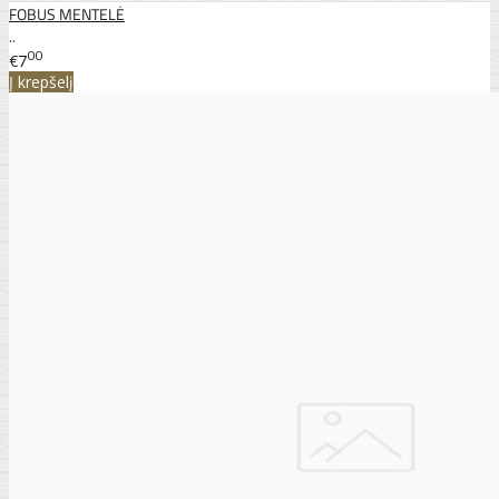
FOBUS MENTELĖ
..
00
€7
Į krepšelį