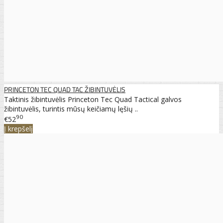
PRINCETON TEC QUAD TAC ŽIBINTUVĖLIS
Taktinis žibintuvėlis Princeton Tec Quad Tactical galvos
žibintuvėlis, turintis mūsų keičiamų lęšių ..
90
€52
Į krepšelį