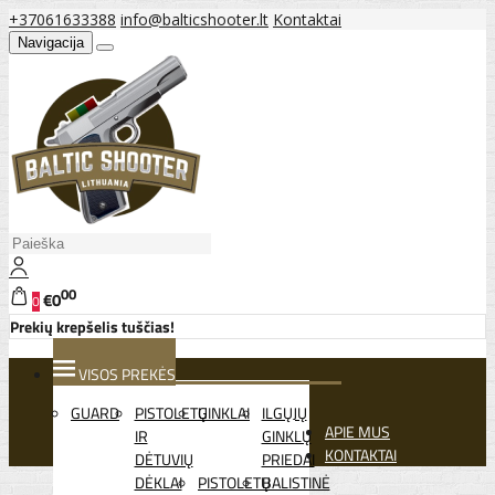
+37061633388
info@balticshooter.lt
Kontaktai
Navigacija
00
€0
0
Prekių krepšelis tuščias!
VISOS PREKĖS
GUARD
PISTOLETŲ
GINKLAI
ILGŲJŲ
APIE MUS
IR
GINKLŲ
KONTAKTAI
DĖTUVIŲ
PRIEDAI
DĖKLAI
PISTOLETŲ
BALISTINĖ