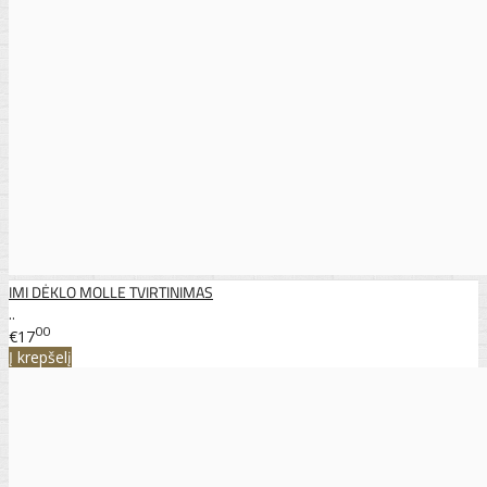
IMI DĖKLO MOLLE TVIRTINIMAS
..
00
€17
Į krepšelį