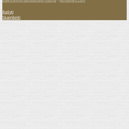
Elektroninių parduotuvių nuoma
-
eshoprent.com
Rašyti
Skambinti