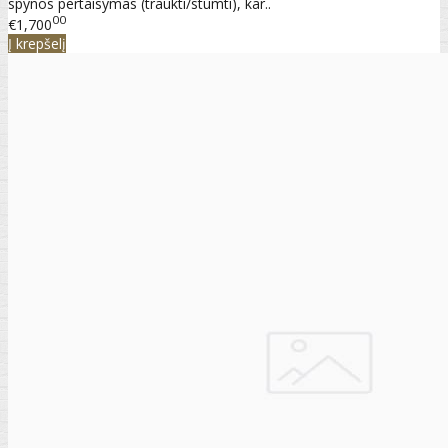
spynos pertaisymas (traukti/stumti), kar..
00
€1,700
Į krepšelį