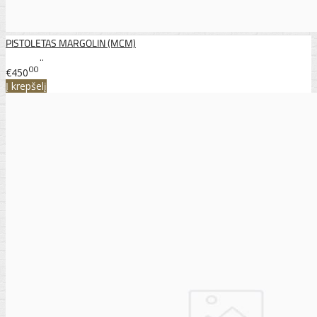
PISTOLETAS MARGOLIN (MCM)
..
00
€450
Į krepšelį