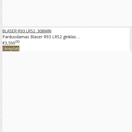
BLASER R93 LRS2 .308WIN
Parduodamas Blaser R93 LRS2 ginklas. ..
00
€3,500
Į krepšelį