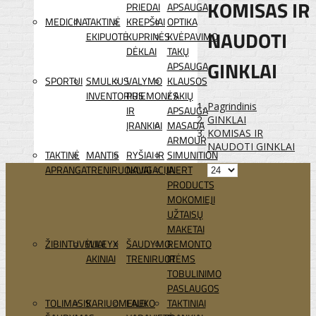
KOMISAS IR
PRIEDAI
APSAUGA
MEDICINA
TAKTINĖ
KREPŠIAI
OPTIKA
NAUDOTI
EKIPUOTĖ
KUPRINĖS
KVĖPAVIMO
DĖKLAI
TAKŲ
GINKLAI
APSAUGA
SPORTUI
SMULKUS
VALYMO
KLAUSOS
INVENTORIUS
PRIEMONĖS
/ AKIŲ
Pagrindinis
IR
APSAUGA
GINKLAI
ĮRANKIAI
MASADA
KOMISAS IR
ARMOUR
NAUDOTI GINKLAI
TAKTINĖ
MANTIS
RYŠIAI IR
SIMUNITION
APRANGA
TRENIRUOKLIAI
NAVIGACIJA
INERT
PRODUCTS
MOKOMIEJI
UŽTAISŲ
MAKETAI
ŽIBINTUVĖLIAI
WILEYX
ŠAUDYMO
REMONTO
AKINIAI
TRENIRUOTĖMS
IR
TOBULINIMO
PASLAUGOS
TOLIMASIS
KARIUOMENEI
LAUKO
TAKTINIAI