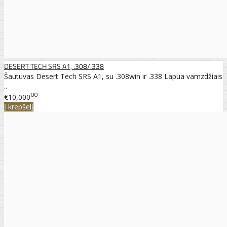
DESERT TECH SRS A1, .308/.338
Šautuvas Desert Tech SRS A1, su .308win ir .338 Lapua vamzdžiais
..
00
€10,000
Į krepšelį