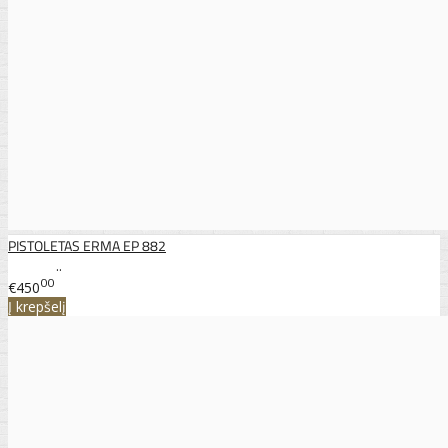
PISTOLETAS ERMA EP 882
..
00
€450
Į krepšelį