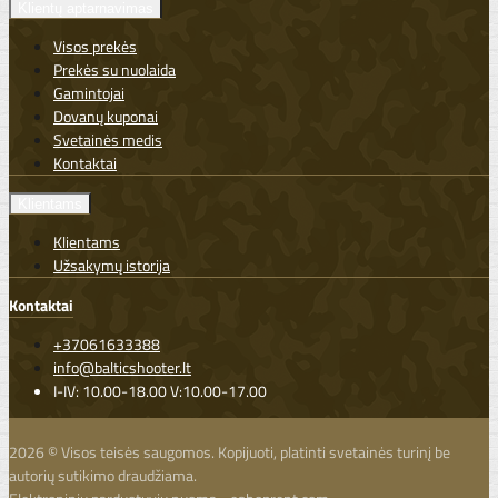
Klientų aptarnavimas
Visos prekės
Prekės su nuolaida
Gamintojai
Dovanų kuponai
Svetainės medis
Kontaktai
Klientams
Klientams
Užsakymų istorija
Kontaktai
+37061633388
info@balticshooter.lt
I-IV: 10.00-18.00 V:10.00-17.00
2026 © Visos teisės saugomos. Kopijuoti, platinti svetainės turinį be
autorių sutikimo draudžiama.