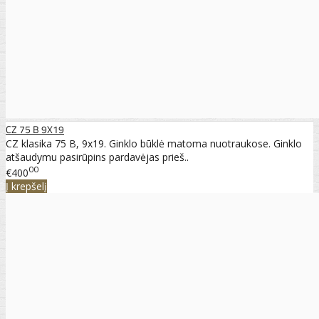
CZ 75 B 9X19
CZ klasika 75 B, 9x19. Ginklo būklė matoma nuotraukose. Ginklo
atšaudymu pasirūpins pardavėjas prieš..
00
€400
Į krepšelį