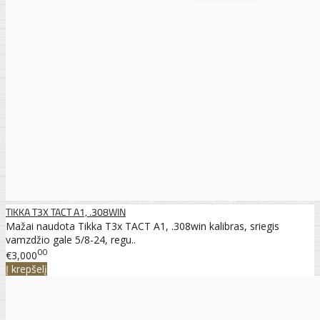
TIKKA T3X TACT A1, .308WIN
Mažai naudota Tikka T3x TACT A1, .308win kalibras, sriegis
vamzdžio gale 5/8-24, regu..
00
€3,000
Į krepšelį