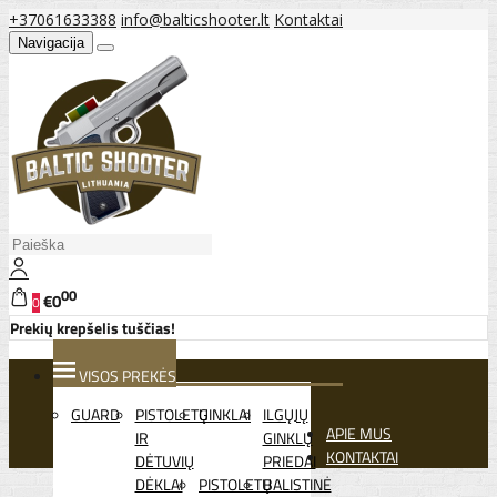
+37061633388
info@balticshooter.lt
Kontaktai
Navigacija
00
€0
0
Prekių krepšelis tuščias!
VISOS PREKĖS
GUARD
PISTOLETŲ
GINKLAI
ILGŲJŲ
APIE MUS
IR
GINKLŲ
KONTAKTAI
DĖTUVIŲ
PRIEDAI
DĖKLAI
PISTOLETŲ
BALISTINĖ