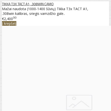
TIKKA T3X TACT A1, .308WIN CAMO
Mažai naudota (1000-1400 šūvių) Tikka T3x TACT A1,
.308win kalibras, sriegis vamzdžio gale..
00
€2,400
Į krepšelį