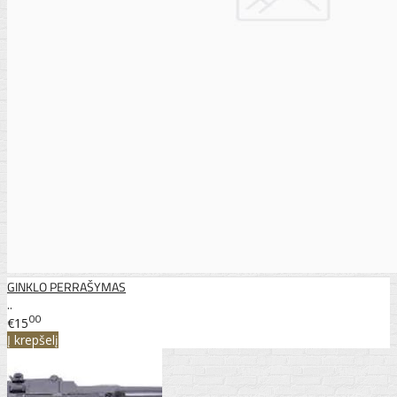
GINKLO PERRAŠYMAS
..
00
€15
Į krepšelį