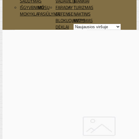
ŠAUDYMAS
VADAVIETĖ
ĮRANKIAI
IŠGYVENIMO
MŪSŲ
FARADAY
TURIZMAS
MOKYKLA
PASIŪLYMAI
DEFENSE
NAKTINIS
BLOKUOJANTYS
MATYMAS
DĖKLAI