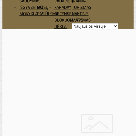
ŠAUDYMAS
VADAVIETĖ
ĮRANKIAI
IŠGYVENIMO
MŪSŲ
FARADAY
TURIZMAS
MOKYKLA
PASIŪLYMAI
DEFENSE
NAKTINIS
BLOKUOJANTYS
MATYMAS
DĖKLAI