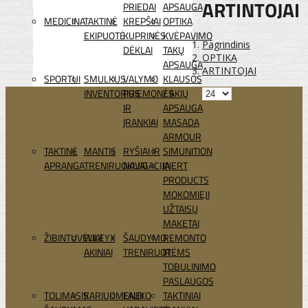
ARTINTOJAI
PRIEDAI
APSAUGA
MEDICINA
TAKTINĖ
KREPŠIAI
OPTIKA
EKIPUOTĖ
KUPRINĖS
KVĖPAVIMO
Pagrindinis
DĖKLAI
TAKŲ
OPTIKA
APSAUGA
ARTINTOJAI
SPORTUI
SMULKUS
VALYMO
KLAUSOS
INVENTORIUS
PRIEMONĖS
/ AKIŲ
IR
APSAUGA
ĮRANKIAI
MASADA
ARMOUR
TAKTINĖ
MANTIS
RYŠIAI IR
SIMUNITION
APRANGA
TRENIRUOKLIAI
NAVIGACIJA
INERT
PRODUCTS
MOKOMIEJI
UŽTAISŲ
MAKETAI
ŽIBINTUVĖLIAI
WILEYX
ŠAUDYMO
REMONTO
AKINIAI
TRENIRUOTĖMS
IR
TOBULINIMO
PASLAUGOS
TOLIMASIS
KARIUOMENEI
LAUKO
TAKTINIAI