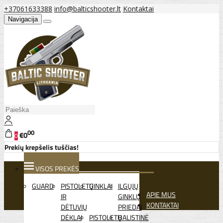
+37061633388
info@balticshooter.lt
Kontaktai
Navigacija
00
€0
0
Prekių krepšelis tuščias!
VISOS PREKĖS
GUARD
PISTOLETŲ
GINKLAI
ILGŲJŲ
APIE MUS
IR
GINKLŲ
KONTAKTAI
DĖTUVIŲ
PRIEDAI
DĖKLAI
PISTOLETŲ
BALISTINĖ