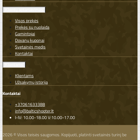
Klientų aptarnavimas
Visos prekės
Prekės su nuolaida
Gamintojai
Dovanų kuponai
Svetainės medis
Kontaktai
Klientams
Klientams
Užsakymų istorija
Kontaktai
+37061633388
info@balticshooter.lt
I-IV: 10.00-18.00 V:10.00-17.00
2026 © Visos teisės saugomos. Kopijuoti, platinti svetainės turinį be