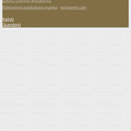
autorių sutikimo draudžiama.
Elektroninių parduotuvių nuoma
-
eshoprent.com
Rašyti
Skambinti