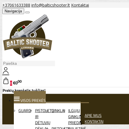
+37061633388
info@balticshooter.lt
Kontaktai
Navigacija
00
€0
0
Prekių krepšelis tuščias!
VISOS PREKĖS
GUARD
PISTOLETŲ
GINKLAI
ILGŲJŲ
APIE MUS
IR
GINKLŲ
KONTAKTAI
DĖTUVIŲ
PRIEDAI
DĖKLAI
PISTOLETŲ
BALISTINĖ