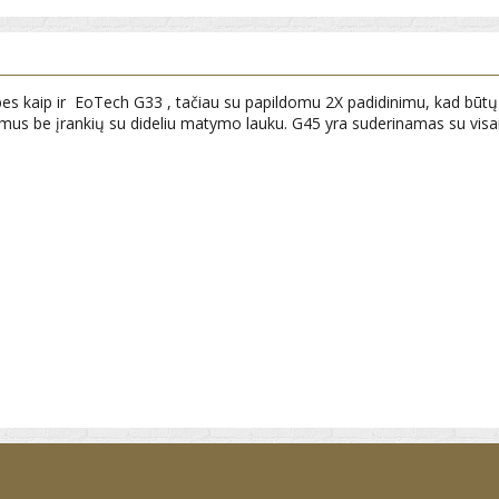
kaip ir EoTech G33 , tačiau su papildomu 2X padidinimu, kad būtų galim
uliavimus be įrankių su dideliu matymo lauku. G45 yra suderinamas su v