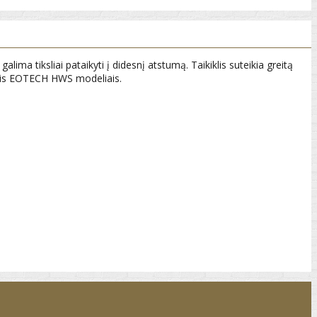
a tiksliai pataikyti į didesnį atstumą. Taikiklis suteikia greitą
isais EOTECH HWS modeliais.