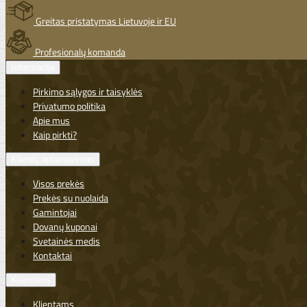
Greitas pristatymas Lietuvoje ir EU
Profesionalų komanda
Informacija
Pirkimo sąlygos ir taisyklės
Privatumo politika
Apie mus
Kaip pirkti?
Klientų aptarnavimas
Visos prekės
Prekės su nuolaida
Gamintojai
Dovanų kuponai
Svetainės medis
Kontaktai
Klientams
Klientams