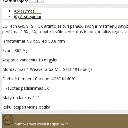
Gamintojas:
EOTech
Aprašymas
(0) Atsiliepimai
EOTech G45.STS - 5X artintojas turi panašų svorį ir matmenų savybes 
perėjimą iš 5X į 1X, o optika siūlo vertikalius ir horizontalius reg
Išmatavimai 99 x 58,4 x 83,8 mm
Svoris 362,9 g.
Atsparus vandeniui 10 m gylis
Montavimas 1 Weaver arba MIL-STD-1913 bėgis
Darbinė temperatūra nuo -40°C iki 60°C
Fiksuotas padidinimas 5X
Matymo laukas 4.4°
Rūkui atspari vidinė optika
Nemokamos konsultacijos 24/7