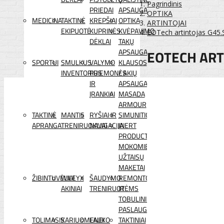
Pagrindinis
PRIEDAI
APSAUGA
OPTIKA
MEDICINA
TAKTINĖ
KREPŠIAI
OPTIKA
ARTINTOJAI
EKIPUOTĖ
KUPRINĖS
KVĖPAVIMO
EOTech artintojas G45.
DĖKLAI
TAKŲ
EOTECH ART
APSAUGA
SPORTUI
SMULKUS
VALYMO
KLAUSOS
INVENTORIUS
PRIEMONĖS
/ AKIŲ
IR
APSAUGA
ĮRANKIAI
MASADA
ARMOUR
TAKTINĖ
MANTIS
RYŠIAI IR
SIMUNITION
APRANGA
TRENIRUOKLIAI
NAVIGACIJA
INERT
PRODUCTS
MOKOMIEJI
UŽTAISŲ
MAKETAI
ŽIBINTUVĖLIAI
WILEYX
ŠAUDYMO
REMONTO
AKINIAI
TRENIRUOTĖMS
IR
TOBULINIMO
PASLAUGOS
TOLIMASIS
KARIUOMENEI
LAUKO
TAKTINIAI