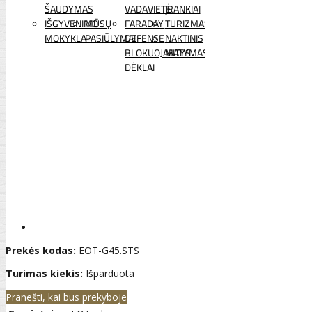
ŠAUDYMAS
VADAVIETĖ
ĮRANKIAI
IŠGYVENIMO
MŪSŲ
FARADAY
TURIZMAS
MOKYKLA
PASIŪLYMAI
DEFENSE
NAKTINIS
BLOKUOJANTYS
MATYMAS
DĖKLAI
Prekės kodas:
EOT-G45.STS
Turimas kiekis:
Išparduota
Pranešti, kai bus prekyboje