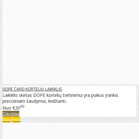
DOPE CARD KORTELIŲ LAIKIKLIS
Laikiklis skirtas DOPE kortelių tvirtinimui yra puikus įrankis
preciziniam šaudymui, leidžianti..
00
Nuo
€20
Daugiau
Naujiena