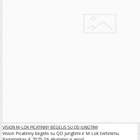
VISION M-LOK PICATINNY BĖGELIS SU QD JUNGTIMI
Vision Picatinny bėgelis su QD jungtimi ir M-Lok tvirtinimu.
Pagamintas iš 7075-T6 aliuminio ir anod..