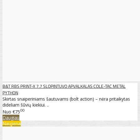
B&T RBS PRINT-X 7.7 SLOPINTUVO APVALKALAS COLE-TAC METAL
PYTHON
Skirtas snaiperiniams šautuvams (bolt action) – nėra pritaikytas
dideliam šūvių kiekiui. ..
00
Nuo
€75
Daugiau
Naujiena