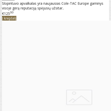
Slopintuvo apvalkalas yra naujausias Cole-TAC Europe gaminys
visoje gerą reputaciją spėjusių užsitar..
00
€125
Į krepšelį