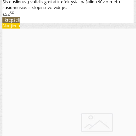
Šis duslintuvų valiklis greitai ir efektyviai pašalina šūvio metu
susidariusias ir slopintuvo viduje..
50
€52
Į krepšelį
Naujiena