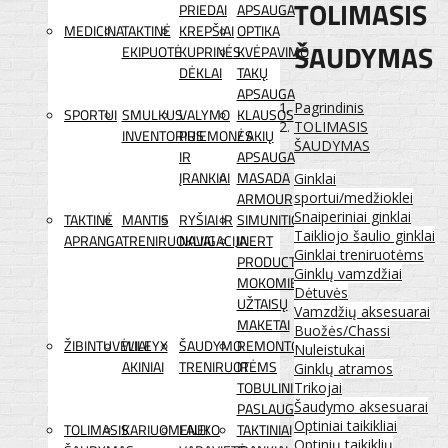
TOLIMASIS
PRIEDAI
APSAUGA
MEDICINA
TAKTINĖ
KREPŠIAI
OPTIKA
ŠAUDYMAS
EKIPUOTĖ
KUPRINĖS
KVĖPAVIMO
DĖKLAI
TAKŲ
APSAUGA
Pagrindinis
SPORTUI
SMULKUS
VALYMO
KLAUSOS
TOLIMASIS
INVENTORIUS
PRIEMONĖS
/ AKIŲ
ŠAUDYMAS
IR
APSAUGA
ĮRANKIAI
MASADA
Ginklai
sportui/medžioklei
ARMOUR
Snaiperiniai ginklai
TAKTINĖ
MANTIS
RYŠIAI IR
SIMUNITION
Taikliojo šaulio ginklai
APRANGA
TRENIRUOKLIAI
NAVIGACIJA
INERT
Ginklai treniruotėms
PRODUCTS
Ginklų vamzdžiai
MOKOMIEJI
Dėtuvės
UŽTAISŲ
Vamzdžių aksesuarai
MAKETAI
Buožės/Chassi
ŽIBINTUVĖLIAI
WILEYX
ŠAUDYMO
REMONTO
Nuleistukai
AKINIAI
TRENIRUOTĖMS
IR
Ginklų atramos
TOBULINIMO
Trikojai
Šaudymo aksesuarai
PASLAUGOS
Optiniai taikikliai
TOLIMASIS
KARIUOMENEI
LAUKO
TAKTINIAI
Optinių taikiklių