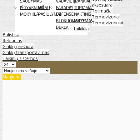
ŠAUDYMAS
VADAVIETĖ
ĮRANKIAI
aksesuarai
IŠGYVENIMO
MŪSŲ
FARADAY
TURIZMAS
Tolimačiai
MOKYKLA
PASIŪLYMAI
DEFENSE
NAKTINIS
Termovizoriai
BLOKUOJANTYS
MATYMAS
Termovizoriniai
DĖKLAI
taikikliai
Balistika
Reload'as
Ginklų priežiūra
Ginklų transportavimas
Taikinių sistemos
Naujiena