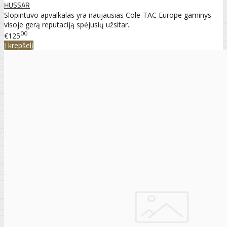
HUSSAR
Slopintuvo apvalkalas yra naujausias Cole-TAC Europe gaminys
visoje gerą reputaciją spėjusių užsitar..
00
€125
Į krepšelį