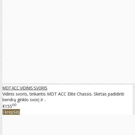
MDT ACC VIDINIS SVORIS
Vidinis svoris, tinkantis MDT ACC Elite Chassis. Skirtas padidinti
bendrą ginklo svorį ir ..
00
€155
Į krepšelį