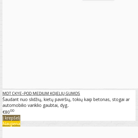
MDT CKYE-POD MEDIUM KOJELIŲ GUMOS
Šaudant nuo slidžių, kietų paviršių, tokių kaip betonas, stogai ar
automobilio variklio gaubtai, dyg..
00
€80
Į krepšelį
Naujiena