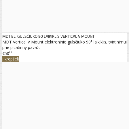
MDT EL. GULSČIUKO 90 LAIKIKLIS VERTICAL V MOUNT
MDT Vertical V Mount elektroninio gulsčiuko 90° laikiklis, tvirtinimui
prie picatinny pavaž..
00
€50
Į krepšelį