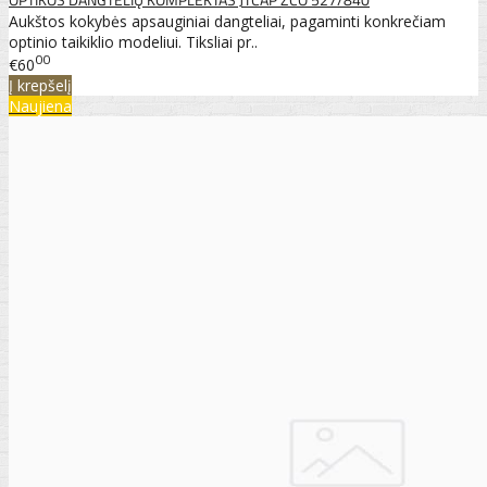
Aukštos kokybės apsauginiai dangteliai, pagaminti konkrečiam
optinio taikiklio modeliui. Tiksliai pr..
00
€60
Į krepšelį
Naujiena