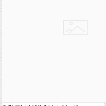
OPTIKOS DANGTELIŲ KOMPLEKTAS JTCAP ZCO 527/840