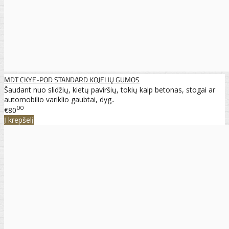
MDT CKYE-POD STANDARD KOJELIŲ GUMOS
Šaudant nuo slidžių, kietų paviršių, tokių kaip betonas, stogai ar
automobilio variklio gaubtai, dyg..
00
€80
Į krepšelį