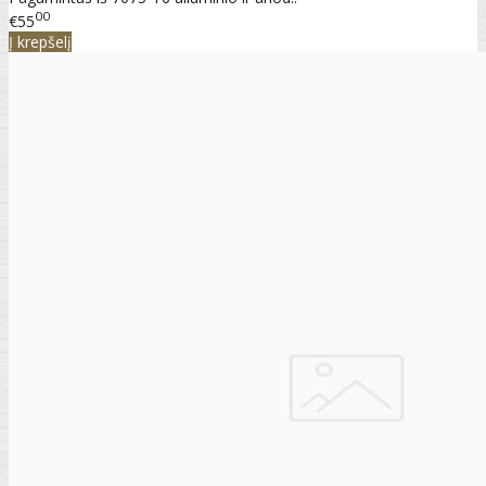
00
€55
Į krepšelį