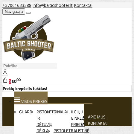
+37061633388
info@balticshooter.lt
Kontaktai
Navigacija
00
€0
0
Prekių krepšelis tuščias!
VISOS PREKĖS
GUARD
PISTOLETŲ
GINKLAI
ILGŲJŲ
APIE MUS
IR
GINKLŲ
KONTAKTAI
DĖTUVIŲ
PRIEDAI
DĖKLAI
PISTOLETŲ
BALISTINĖ