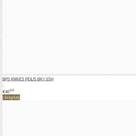
BPS KNIVES PEILIS BK1 SSH
..
50
€40
Į krepšelį