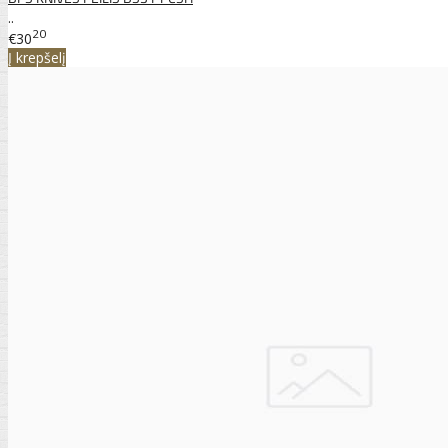
..
20
€30
Į krepšelį