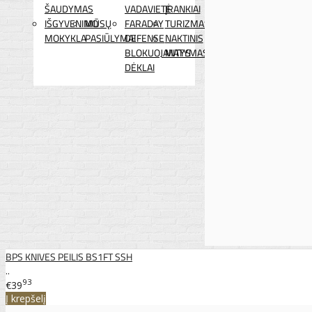
ŠAUDYMAS
VADAVIETĖ
ĮRANKIAI
IŠGYVENIMO
MŪSŲ
FARADAY
TURIZMAS
MOKYKLA
PASIŪLYMAI
DEFENSE
NAKTINIS
BLOKUOJANTYS
MATYMAS
DĖKLAI
BPS KNIVES PEILIS BS1FT SSH
..
93
€39
Į krepšelį