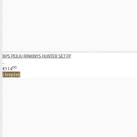
BPS PEILIŲ RINKINYS HUNTER SET FP
..
00
€114
Į krepšelį