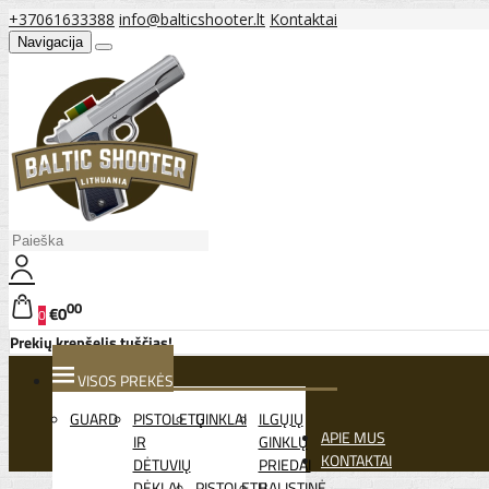
+37061633388
info@balticshooter.lt
Kontaktai
Navigacija
00
€0
0
Prekių krepšelis tuščias!
VISOS PREKĖS
GUARD
PISTOLETŲ
GINKLAI
ILGŲJŲ
APIE MUS
IR
GINKLŲ
KONTAKTAI
DĖTUVIŲ
PRIEDAI
DĖKLAI
PISTOLETŲ
BALISTINĖ