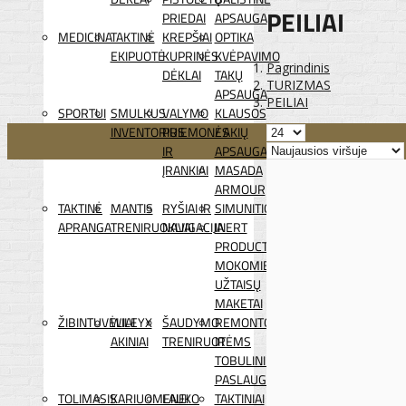
PEILIAI
PRIEDAI
APSAUGA
MEDICINA
TAKTINĖ
KREPŠIAI
OPTIKA
EKIPUOTĖ
KUPRINĖS
KVĖPAVIMO
Pagrindinis
DĖKLAI
TAKŲ
TURIZMAS
APSAUGA
PEILIAI
SPORTUI
SMULKUS
VALYMO
KLAUSOS
INVENTORIUS
PRIEMONĖS
/ AKIŲ
IR
APSAUGA
ĮRANKIAI
MASADA
ARMOUR
TAKTINĖ
MANTIS
RYŠIAI IR
SIMUNITION
APRANGA
TRENIRUOKLIAI
NAVIGACIJA
INERT
PRODUCTS
MOKOMIEJI
UŽTAISŲ
MAKETAI
ŽIBINTUVĖLIAI
WILEYX
ŠAUDYMO
REMONTO
AKINIAI
TRENIRUOTĖMS
IR
TOBULINIMO
PASLAUGOS
TOLIMASIS
KARIUOMENEI
LAUKO
TAKTINIAI