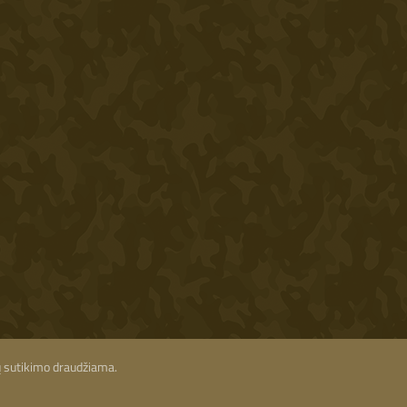
ių sutikimo draudžiama.