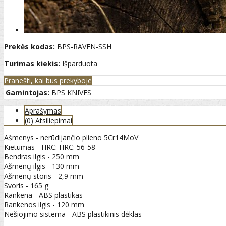
Prekės kodas:
BPS-RAVEN-SSH
Turimas kiekis:
Išparduota
Pranešti, kai bus prekyboje
Gamintojas:
BPS KNIVES
Aprašymas
(0) Atsiliepimai
Ašmenys - nerūdijančio plieno 5Cr14MoV
Kietumas - HRC: HRC: 56-58
Bendras ilgis - 250 mm
Ašmenų ilgis - 130 mm
Ašmenų storis - 2,9 mm
Svoris - 165 g
Rankena - ABS plastikas
Rankenos ilgis - 120 mm
Nešiojimo sistema - ABS plastikinis dėklas