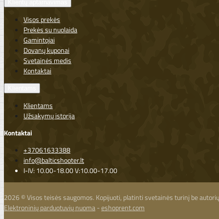
Klientų aptarnavimas
Visos prekės
Prekės su nuolaida
Gamintojai
Dovanų kuponai
Svetainės medis
Kontaktai
Klientams
Klientams
Užsakymų istorija
Kontaktai
+37061633388
info@balticshooter.lt
I-IV: 10.00-18.00 V:10.00-17.00
2026 © Visos teisės saugomos. Kopijuoti, platinti svetainės turinį be autor
Elektroninių parduotuvių nuoma
-
eshoprent.com