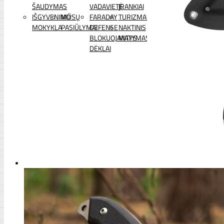
ŠAUDYMAS
VADAVIETĖ
ĮRANKIAI
IŠGYVENIMO
MŪSŲ
FARADAY
TURIZMAS
MOKYKLA
PASIŪLYMAI
DEFENSE
NAKTINIS
BLOKUOJANTYS
MATYMAS
DĖKLAI