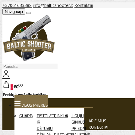
+37061633388
info@balticshooter.lt
Kontaktai
Navigacija
00
€0
0
Prekių krepšelis tuščias!
VISOS PREKĖS
GUARD
PISTOLETŲ
GINKLAI
ILGŲJŲ
APIE MUS
IR
GINKLŲ
KONTAKTAI
DĖTUVIŲ
PRIEDAI
DĖKLAI
PISTOLETŲ
BALISTINĖ