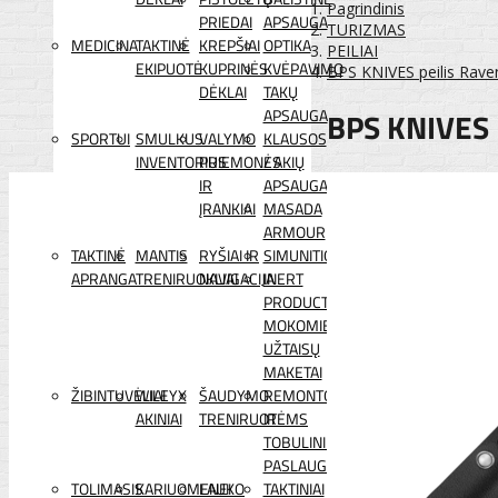
Pagrindinis
PRIEDAI
APSAUGA
TURIZMAS
MEDICINA
TAKTINĖ
KREPŠIAI
OPTIKA
PEILIAI
EKIPUOTĖ
KUPRINĖS
KVĖPAVIMO
BPS KNIVES peilis Rave
DĖKLAI
TAKŲ
BPS KNIVES 
APSAUGA
SPORTUI
SMULKUS
VALYMO
KLAUSOS
INVENTORIUS
PRIEMONĖS
/ AKIŲ
IR
APSAUGA
ĮRANKIAI
MASADA
ARMOUR
TAKTINĖ
MANTIS
RYŠIAI IR
SIMUNITION
APRANGA
TRENIRUOKLIAI
NAVIGACIJA
INERT
PRODUCTS
MOKOMIEJI
UŽTAISŲ
MAKETAI
ŽIBINTUVĖLIAI
WILEYX
ŠAUDYMO
REMONTO
AKINIAI
TRENIRUOTĖMS
IR
TOBULINIMO
PASLAUGOS
TOLIMASIS
KARIUOMENEI
LAUKO
TAKTINIAI