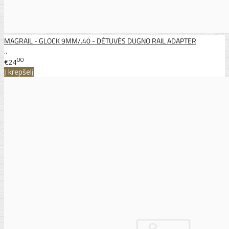
MAGRAIL - GLOCK 9MM/.40 - DĖTUVĖS DUGNO RAIL ADAPTER
..
00
€24
Į krepšelį