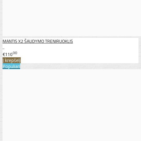
MANTIS X2 ŠAUDYMO TRENIRUOKLIS
..
00
€110
Į krepšelį
Populiari