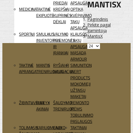
MANTISX
PRIEDAI
APSAUGA
MEDICINA
TAKTINĖ
KREPŠIAI
OPTIKA
EKIPUOTĖ
KUPRINĖS
KVĖPAVIMO
Pagrindinis
DĖKLAI
TAKŲ
Pirkite pagal
APSAUGA
gamintoją
SPORTUI
SMULKUS
VALYMO
KLAUSOS
MantisX
INVENTORIUS
PRIEMONĖS
/ AKIŲ
IR
APSAUGA
ĮRANKIAI
MASADA
ARMOUR
TAKTINĖ
MANTIS
RYŠIAI IR
SIMUNITION
APRANGA
TRENIRUOKLIAI
NAVIGACIJA
INERT
PRODUCTS
MOKOMIEJI
UŽTAISŲ
MAKETAI
ŽIBINTUVĖLIAI
WILEYX
ŠAUDYMO
REMONTO
AKINIAI
TRENIRUOTĖMS
IR
TOBULINIMO
PASLAUGOS
TOLIMASIS
KARIUOMENEI
LAUKO
TAKTINIAI