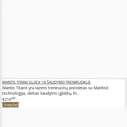
MANTIS TITANX GLOCK 19 ŠAUDYMO TRENIRUOKLIS
Mantis TitanX yra lazeris treniruočių pistoletas su MantisX
technologija, skirtas šaudymo įgūdžių fo..
00
€210
Į krepšelį