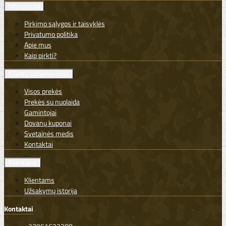
Informacija
Pirkimo sąlygos ir taisyklės
Privatumo politika
Apie mus
Kaip pirkti?
Klientų aptarnavimas
Visos prekės
Prekės su nuolaida
Gamintojai
Dovanų kuponai
Svetainės medis
Kontaktai
Klientams
Klientams
Užsakymų istorija
Kontaktai