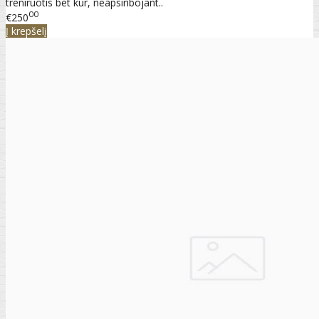
treniruotis bet kur, neapsiribojant..
00
€250
Į krepšelį