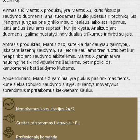
Pirmasis iš Mantis X produktų yra Mantis X3, kuris fiksuoja
šaudymo duomenis, analizuodamas šaulio judesius ir techniką. Šis
įrenginys jungiasi prie ginklo ir siūlo realaus laiko atsiliepimus,
leidžiančius šauliams suprasti, kur jie klysta. Analizuojant
duomenis, galima nustatyti individualius trūkumus ir dirbti su jais.
Antrasis produktas, Mantis X10, suteikia dar daugiau galimybių,
įskaitant lazerinį šaudymą. Tai leidžia šauliams treniruotis bet kur,
neapsiribojant šaudymo aikštelėmis. Mantis X gaminiai yra
naudingi ne tik individualiems šauliams, bet ir policijos,
kariuomenės bei šaudymo klubams.
Apibendrinant, Mantis X gaminiai yra puikus pasirinkimas tiems,
kurie siekia tobulėti šaudymo srityje, siūlantys inovatyvius
sprendimus ir pritaikomus kiekvienam šauliui.
Nemokamos konsultacijos 24/7
Greitas pristatymas Lietuvoje ir EU
Profesionalų komanda