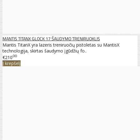
MANTIS TITANX GLOCK 17 ŠAUDYMO TRENIRUOKLIS
Mantis TitanX yra lazeris treniruočių pistoletas su MantisX
technologija, skirtas šaudymo įgūdžių fo..
00
€210
Į krepšelį