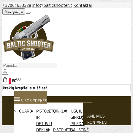
+37061633388
info@balticshooter.lt
Kontaktai
Navigacija
00
€0
0
Prekių krepšelis tuščias!
VISOS PREKĖS
GUARD
PISTOLETŲ
GINKLAI
ILGŲJŲ
APIE MUS
IR
GINKLŲ
KONTAKTAI
DĖTUVIŲ
PRIEDAI
DĖKLAI
PISTOLETŲ
BALISTINĖ