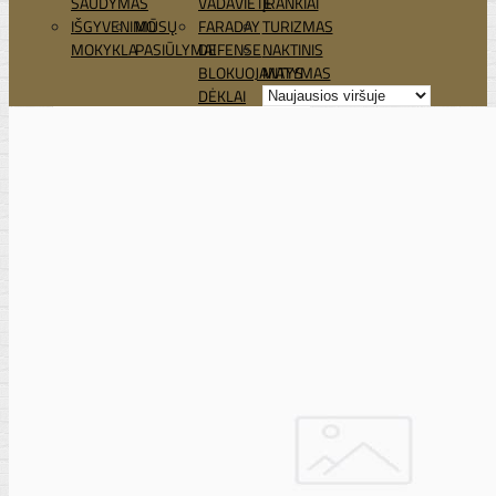
ŠAUDYMAS
VADAVIETĖ
ĮRANKIAI
IŠGYVENIMO
MŪSŲ
FARADAY
TURIZMAS
MOKYKLA
PASIŪLYMAI
DEFENSE
NAKTINIS
BLOKUOJANTYS
MATYMAS
DĖKLAI