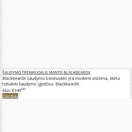
ŠAUDYMO TRENIRUOKLIS MANTIS BLACKBEARDX
BlackbeardX šaudymo treniruoklis yra moderni sistema, skirta
tobulinti šaudymo įgūdžius. BlackbeardX..
00
Nuo
€349
Daugiau