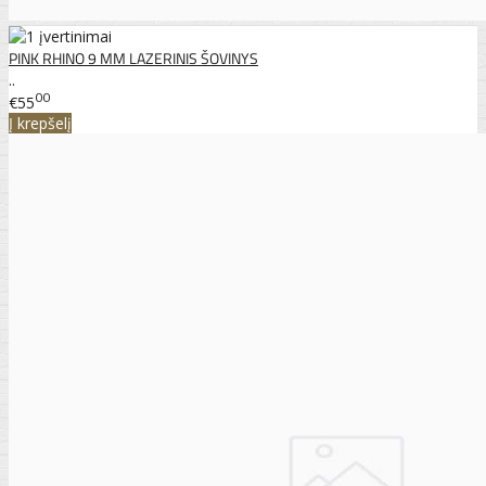
PINK RHINO 9 MM LAZERINIS ŠOVINYS
..
00
€55
Į krepšelį