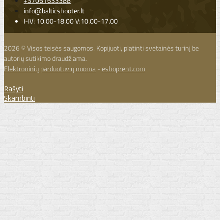
+37061633388
info@balticshooter.lt
I-IV: 10.00-18.00 V:10.00-17.00
2026 © Visos teisės saugomos. Kopijuoti, platinti svetainės turinį be
autorių sutikimo draudžiama.
Elektroninių parduotuvių nuoma
-
eshoprent.com
Rašyti
Skambinti