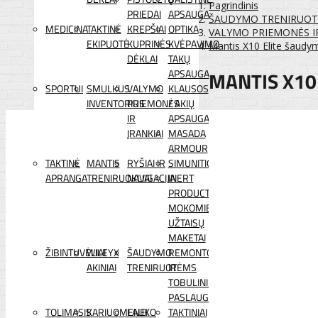
Pagrindinis
PRIEDAI
APSAUGA
ŠAUDYMO TRENIRUO
MEDICINA
TAKTINĖ
KREPŠIAI
OPTIKA
VALYMO PRIEMONĖS IR
EKIPUOTĖ
KUPRINĖS
KVĖPAVIMO
Mantis X10 Elite šaudym
DĖKLAI
TAKŲ
MANTIS X10
APSAUGA
SPORTUI
SMULKUS
VALYMO
KLAUSOS
INVENTORIUS
PRIEMONĖS
/ AKIŲ
IR
APSAUGA
ĮRANKIAI
MASADA
ARMOUR
TAKTINĖ
MANTIS
RYŠIAI IR
SIMUNITION
APRANGA
TRENIRUOKLIAI
NAVIGACIJA
INERT
PRODUCTS
MOKOMIEJI
UŽTAISŲ
MAKETAI
ŽIBINTUVĖLIAI
WILEYX
ŠAUDYMO
REMONTO
AKINIAI
TRENIRUOTĖMS
IR
TOBULINIMO
PASLAUGOS
TOLIMASIS
KARIUOMENEI
LAUKO
TAKTINIAI