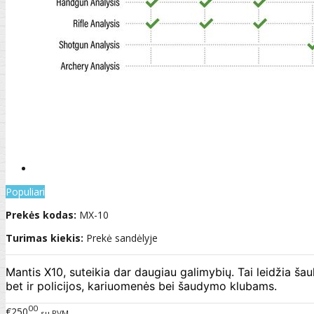
Populiari
Prekės kodas:
MX-10
Turimas kiekis:
Prekė sandėlyje
Mantis X10, suteikia dar daugiau galimybių. Tai leidžia šau
bet ir policijos, kariuomenės bei šaudymo klubams.
00
€250
su PVM