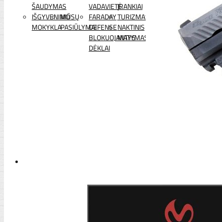
ŠAUDYMAS
VADAVIETĖ
ĮRANKIAI
IŠGYVENIMO
MŪSŲ
FARADAY
TURIZMAS
MOKYKLA
PASIŪLYMAI
DEFENSE
NAKTINIS
BLOKUOJANTYS
MATYMAS
DĖKLAI