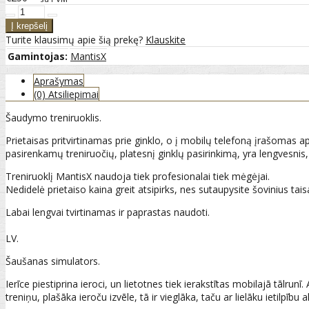
Turite klausimų apie šią prekę?
Klauskite
Gamintojas:
MantisX
Aprašymas
(0) Atsiliepimai
Šaudymo treniruoklis.
Prietaisas pritvirtinamas prie ginklo, o į mobilų telefoną įrašomas app
pasirenkamų treniruočių, platesnį ginklų pasirinkimą, yra lengvesnis,
Treniruoklį MantisX naudoja tiek profesionalai tiek mėgėjai.
Nedidelė prietaiso kaina greit atsipirks, nes sutaupysite šovinius tais
Labai lengvai tvirtinamas ir paprastas naudoti.
LV.
Šaušanas simulators.
Ierīce piestiprina ieroci, un lietotnes tiek ierakstītas mobilajā tālrun
treniņu, plašāka ieroču izvēle, tā ir vieglāka, taču ar lielāku ietilpību