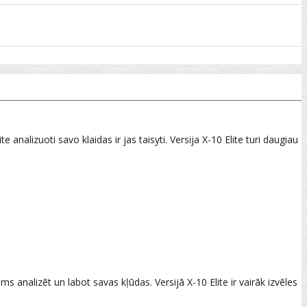
analizuoti savo klaidas ir jas taisyti. Versija X-10 Elite turi daugiau
ums analizēt un labot savas kļūdas. Versijā X-10 Elite ir vairāk izvēles