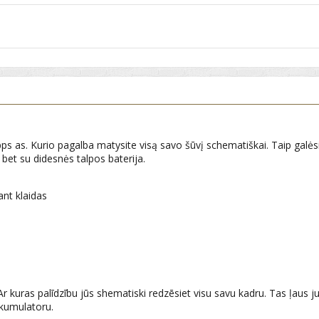
s as. Kurio pagalba matysite visą savo šūvį schematiškai. Taip galėsite 
 bet su didesnės talpos baterija.
ant klaidas
ī. Ar kuras palīdzību jūs shematiski redzēsiet visu savu kadru. Tas ļaus j
 akumulatoru.