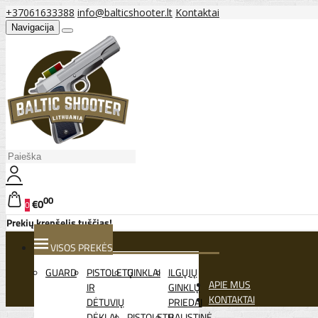
+37061633388
info@balticshooter.lt
Kontaktai
Navigacija
00
€0
0
Prekių krepšelis tuščias!
VISOS PREKĖS
GUARD
PISTOLETŲ
GINKLAI
ILGŲJŲ
APIE MUS
IR
GINKLŲ
KONTAKTAI
DĖTUVIŲ
PRIEDAI
DĖKLAI
PISTOLETŲ
BALISTINĖ