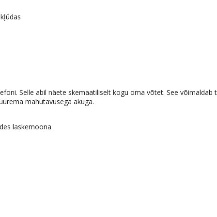
 kļūdas
efoni. Selle abil näete skemaatiliselt kogu oma võtet. See võimaldab t
id suurema mahutavusega akuga.
dades laskemoona