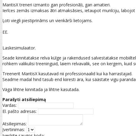
MantisX treneri izmanto gan profesionāļi, gan amatieri.
Ierīces zemās izmaksas ātri atmaksāsies, ietaupot munīciju, labojot
Ļoti viegli piestiprināms un vienkārši lietojams.
EE.
Laskesimulaator.
Seade kinnitatakse relva külge ja rakendused salvestatakse mobiiltel
rohkem valikulisi treeninguid, laiem relvavalik, see on kergem, ku
Treenerit MantisX kasutavad nii professionaalid kui ka harrastajad.
Seadme madal hind tasub end kiiresti ära, kui säästate vigu paran
Väga lihtne kinnitada ja lihtne kasutada.
Parašyti atsiliepimą
Vardas:
El. pašto adresas:
Atsiliepimas:
Įvertinimas:
Įveskite saugos kodą: