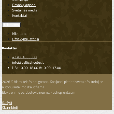
Dovanų kuponai
Svetainės medis
Kontaktai
Klientams
Klientams
Užsakymų istorija
Kontaktai
+37061633388
info@balticshooter.lt
I-IV: 10.00-18.00 V:10.00-17.00
2026 © Visos teisės saugomos. Kopijuoti, platinti svetainės turinį be
autorių sutikimo draudžiama.
Elektroninių parduotuvių nuoma
-
eshoprent.com
Rašyti
Skambinti