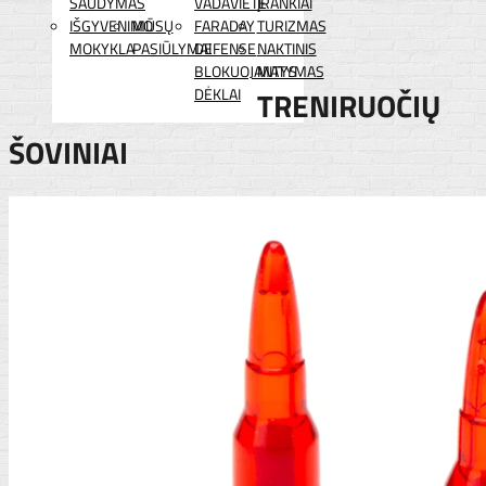
ŠAUDYMAS
VADAVIETĖ
ĮRANKIAI
IŠGYVENIMO
MŪSŲ
FARADAY
TURIZMAS
MOKYKLA
PASIŪLYMAI
DEFENSE
NAKTINIS
BLOKUOJANTYS
MATYMAS
DĖKLAI
TRENIRUOČIŲ
ŠOVINIAI