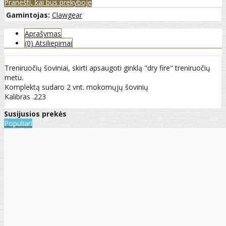
Pranešti, kai bus prekyboje
Gamintojas:
Clawgear
Aprašymas
(0) Atsiliepimai
Treniruočių šoviniai, skirti apsaugoti ginklą "dry fire" treniruočių
metu.
Komplektą sudaro 2 vnt. mokomųjų šovinių
Kalibras .223
Susijusios prekės
Populiari