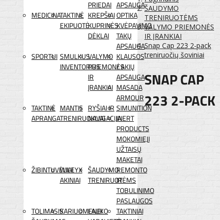
PRIEDAI
APSAUGA
ŠAUDYMO
MEDICINA
TAKTINĖ
KREPŠIAI
OPTIKA
TRENIRUOTĖMS
EKIPUOTĖ
KUPRINĖS
KVĖPAVIMO
VALYMO PRIEMONĖS
DĖKLAI
TAKŲ
IR ĮRANKIAI
APSAUGA
Snap Cap 223 2-pack
treniruočių šoviniai
SPORTUI
SMULKUS
VALYMO
KLAUSOS
INVENTORIUS
PRIEMONĖS
/ AKIŲ
SNAP CAP
IR
APSAUGA
ĮRANKIAI
MASADA
223 2-PACK
ARMOUR
TAKTINĖ
MANTIS
RYŠIAI IR
SIMUNITION
APRANGA
TRENIRUOKLIAI
NAVIGACIJA
INERT
PRODUCTS
MOKOMIEJI
UŽTAISŲ
MAKETAI
ŽIBINTUVĖLIAI
WILEYX
ŠAUDYMO
REMONTO
AKINIAI
TRENIRUOTĖMS
IR
TOBULINIMO
PASLAUGOS
TOLIMASIS
KARIUOMENEI
LAUKO
TAKTINIAI