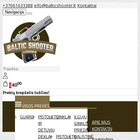
+37061633388
info@balticshooter.lt
Kontaktai
Navigacija
00
€0
0
Prekių krepšelis tuščias!
VISOS PREKĖS
GUARD
PISTOLETŲ
GINKLAI
ILGŲJŲ
APIE MUS
IR
GINKLŲ
KONTAKTAI
DĖTUVIŲ
PRIEDAI
DĖKLAI
PISTOLETŲ
BALISTINĖ
Pagrindinis