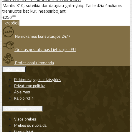
Mantis X10, suteikia dar daugiau galimybių. Tai leidžia šauliams
treniruotis bet kur, neapsiribojant..
00
€250
Į krepšelį
Nemokamos konsultacijos 24/7
Greitas pristatymas Lietuvoje ir EU
Profesionalų komanda
Informacija
Pirkimo sąlygos ir taisyklės
Privatumo politika
Apie mus
Kaip pirkti?
Klientų aptarnavimas
Visos prekės
Prekės su nuolaida
Gamintojai