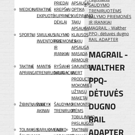
PRIEDAI
APSAUGA
ŠAUDYMO
MEDICINA
TAKTINĖ
KREPŠIAI
OPTIKA
TRENIRUOTĖMS
EKIPUOTĖ
KUPRINĖS
KVĖPAVIMO
VALYMO PRIEMONĖS
DĖKLAI
TAKŲ
IR ĮRANKIAI
APSAUGA
MAGRAIL - Walther
PPQ- dėtuvės dugno
SPORTUI
SMULKUS
VALYMO
KLAUSOS
RAIL ADAPTER
INVENTORIUS
PRIEMONĖS
/ AKIŲ
IR
APSAUGA
MAGRAIL -
ĮRANKIAI
MASADA
ARMOUR
WALTHER
TAKTINĖ
MANTIS
RYŠIAI IR
SIMUNITION
APRANGA
TRENIRUOKLIAI
NAVIGACIJA
INERT
PPQ-
PRODUCTS
MOKOMIEJI
DĖTUVĖS
UŽTAISŲ
MAKETAI
DUGNO
ŽIBINTUVĖLIAI
WILEYX
ŠAUDYMO
REMONTO
AKINIAI
TRENIRUOTĖMS
IR
RAIL
TOBULINIMO
PASLAUGOS
ADAPTER
TOLIMASIS
KARIUOMENEI
LAUKO
TAKTINIAI