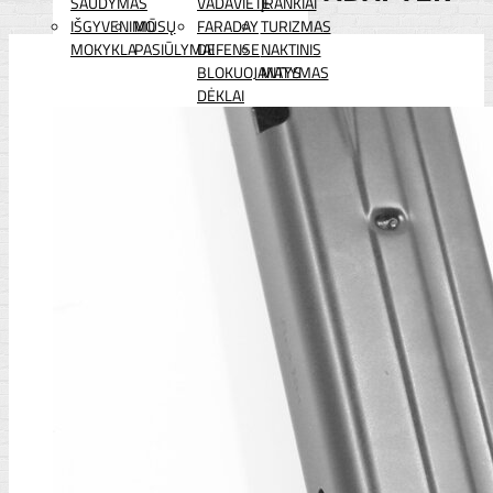
ŠAUDYMAS
VADAVIETĖ
ĮRANKIAI
IŠGYVENIMO
MŪSŲ
FARADAY
TURIZMAS
MOKYKLA
PASIŪLYMAI
DEFENSE
NAKTINIS
BLOKUOJANTYS
MATYMAS
DĖKLAI