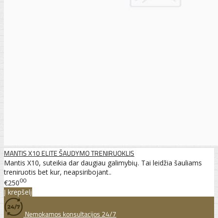
MANTIS X10 ELITE ŠAUDYMO TRENIRUOKLIS
Mantis X10, suteikia dar daugiau galimybių. Tai leidžia šauliams
treniruotis bet kur, neapsiribojant..
00
€250
Į krepšelį
Nemokamos konsultacijos 24/7