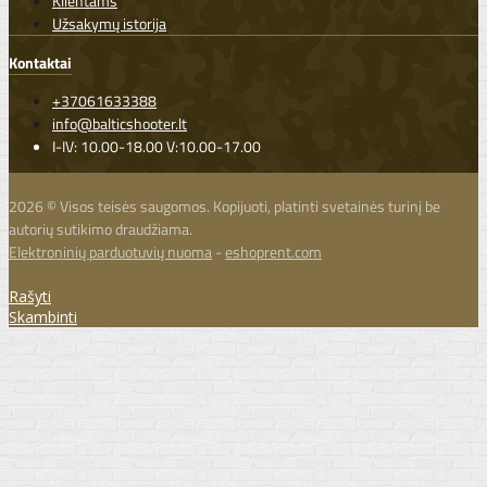
Klientams
Užsakymų istorija
Kontaktai
+37061633388
info@balticshooter.lt
I-IV: 10.00-18.00 V:10.00-17.00
2026 © Visos teisės saugomos. Kopijuoti, platinti svetainės turinį be
autorių sutikimo draudžiama.
Elektroninių parduotuvių nuoma
-
eshoprent.com
Rašyti
Skambinti