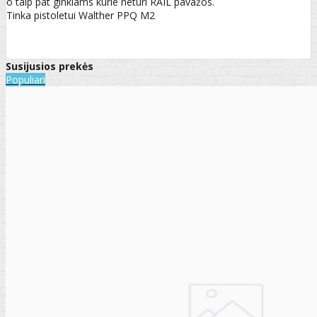
o taip pat ginklams kurie neturi RAIL pavažos.
Tinka pistoletui Walther PPQ M2
Susijusios prekės
Populiari