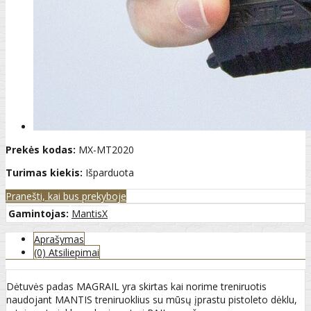
Prekės kodas:
MX-MT2020
Turimas kiekis:
Išparduota
Pranešti, kai bus prekyboje
Gamintojas:
MantisX
Aprašymas
(0) Atsiliepimai
Dėtuvės padas MAGRAIL yra skirtas kai norime treniruotis
naudojant MANTIS treniruoklius su mūsų įprastu pistoleto dėklu,