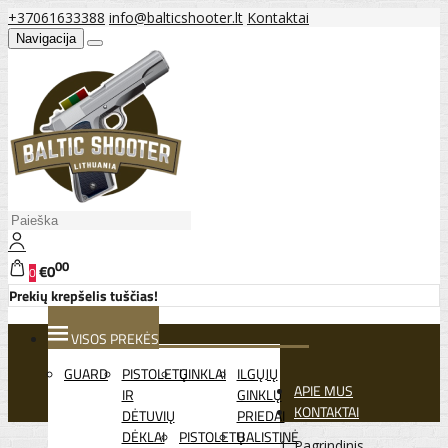
+37061633388
info@balticshooter.lt
Kontaktai
Navigacija
00
€0
0
Prekių krepšelis tuščias!
VISOS PREKĖS
GUARD
PISTOLETŲ
GINKLAI
ILGŲJŲ
APIE MUS
IR
GINKLŲ
KONTAKTAI
DĖTUVIŲ
PRIEDAI
DĖKLAI
PISTOLETŲ
BALISTINĖ
Pagrindinis