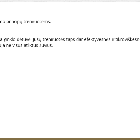
mo principų treniruotėms.
a ginklo dėtuvė. Jūsų treniruotės taps dar efektyvesnės ir tikroviškesn
a ne visus atliktus šūvius.