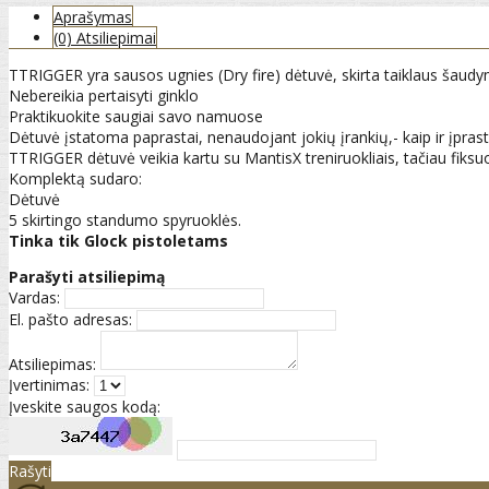
Aprašymas
(0) Atsiliepimai
TTRIGGER yra sausos ugnies (Dry fire) dėtuvė, skirta taiklaus šaudy
Nebereikia pertaisyti ginklo
Praktikuokite saugiai savo namuose
Dėtuvė įstatoma paprastai, nenaudojant jokių įrankių,- kaip ir įprast
TTRIGGER dėtuvė veikia kartu su MantisX treniruokliais, tačiau fiksuoj
Komplektą sudaro:
Dėtuvė
5 skirtingo standumo spyruoklės.
Tinka tik Glock pistoletams
Parašyti atsiliepimą
Vardas:
El. pašto adresas:
Atsiliepimas:
Įvertinimas:
Įveskite saugos kodą:
Rašyti