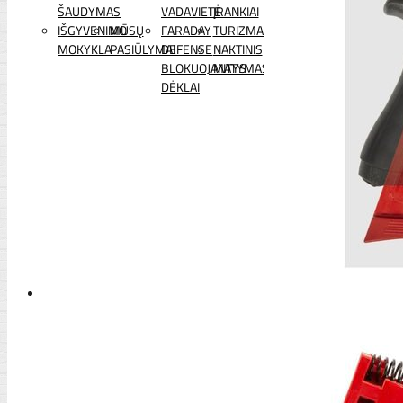
ŠAUDYMAS
VADAVIETĖ
ĮRANKIAI
IŠGYVENIMO
MŪSŲ
FARADAY
TURIZMAS
MOKYKLA
PASIŪLYMAI
DEFENSE
NAKTINIS
BLOKUOJANTYS
MATYMAS
DĖKLAI