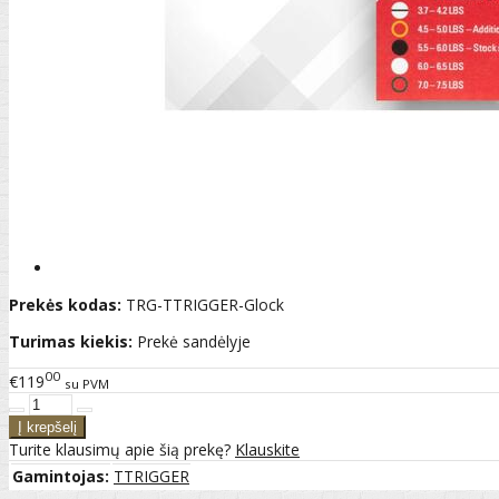
Prekės kodas:
TRG-TTRIGGER-Glock
Turimas kiekis:
Prekė sandėlyje
00
€119
su PVM
Turite klausimų apie šią prekę?
Klauskite
Gamintojas:
TTRIGGER