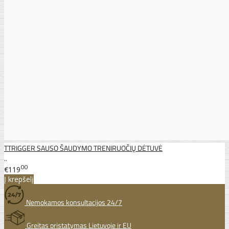
TTRIGGER SAUSO ŠAUDYMO TRENIRUOČIŲ DĖTUVĖ
..
00
€119
Į krepšelį
Nemokamos konsultacijos 24/7
Greitas pristatymas Lietuvoje ir EU