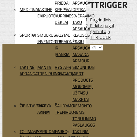
TTRIGGER
PRIEDAI
APSAUGA
MEDICINA
TAKTINĖ
KREPŠIAI
OPTIKA
EKIPUOTĖ
KUPRINĖS
KVĖPAVIMO
Pagrindinis
DĖKLAI
TAKŲ
Pirkite pagal
APSAUGA
gamintoją
SPORTUI
SMULKUS
VALYMO
KLAUSOS
TTRIGGER
INVENTORIUS
PRIEMONĖS
/ AKIŲ
IR
APSAUGA
ĮRANKIAI
MASADA
ARMOUR
TAKTINĖ
MANTIS
RYŠIAI IR
SIMUNITION
APRANGA
TRENIRUOKLIAI
NAVIGACIJA
INERT
PRODUCTS
MOKOMIEJI
UŽTAISŲ
MAKETAI
ŽIBINTUVĖLIAI
WILEYX
ŠAUDYMO
REMONTO
AKINIAI
TRENIRUOTĖMS
IR
TOBULINIMO
PASLAUGOS
TOLIMASIS
KARIUOMENEI
LAUKO
TAKTINIAI