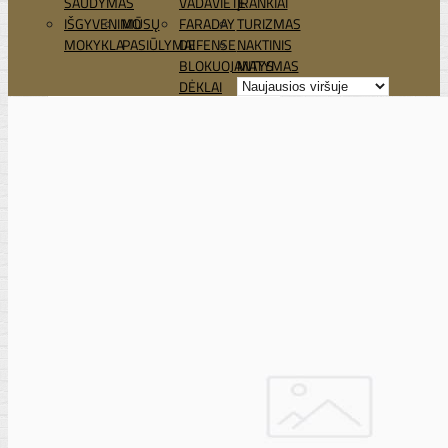
ŠAUDYMAS
VADAVIETĖ
ĮRANKIAI
IŠGYVENIMO
MŪSŲ
FARADAY
TURIZMAS
MOKYKLA
PASIŪLYMAI
DEFENSE
NAKTINIS
BLOKUOJANTYS
MATYMAS
DĖKLAI