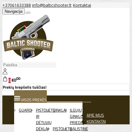
+37061633388
info@balticshooter.lt
Kontaktai
Navigacija
00
€0
0
Prekių krepšelis tuščias!
VISOS PREKĖS
GUARD
PISTOLETŲ
GINKLAI
ILGŲJŲ
APIE MUS
IR
GINKLŲ
KONTAKTAI
DĖTUVIŲ
PRIEDAI
DĖKLAI
PISTOLETŲ
BALISTINĖ