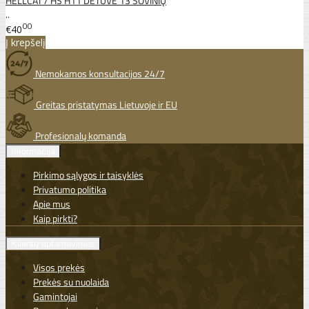
HELLCAT / HS H11 DĖTUVĖ 13 ŠOVINIŲ
..
00
€40
Į krepšelį
Nemokamos konsultacijos 24/7
Greitas pristatymas Lietuvoje ir EU
Profesionalų komanda
Informacija
Pirkimo sąlygos ir taisyklės
Privatumo politika
Apie mus
Kaip pirkti?
Klientų aptarnavimas
Visos prekės
Prekės su nuolaida
Gamintojai