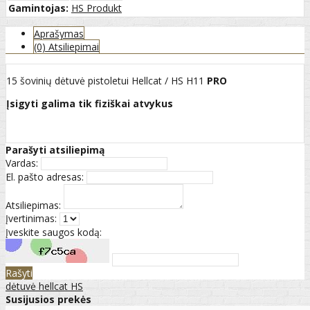
Gamintojas:
HS Produkt
Aprašymas
(0) Atsiliepimai
15 šovinių dėtuvė pistoletui Hellcat / HS H11
PRO
Įsigyti galima tik fiziškai atvykus
Parašyti atsiliepimą
Vardas:
El. pašto adresas:
Atsiliepimas:
Įvertinimas:
Įveskite saugos kodą:
Rašyti
dėtuvė hellcat HS
Susijusios prekės