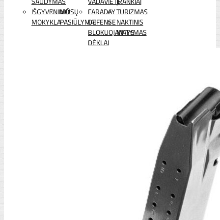
ŠAUDYMAS
VADAVIETĖ
ĮRANKIAI
IŠGYVENIMO
MŪSŲ
FARADAY
TURIZMAS
MOKYKLA
PASIŪLYMAI
DEFENSE
NAKTINIS
BLOKUOJANTYS
MATYMAS
DĖKLAI