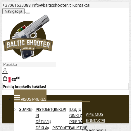
+37061633388
info@balticshooter.lt
Kontaktai
Navigacija
00
€0
0
Prekių krepšelis tuščias!
VISOS PREKĖS
GUARD
PISTOLETŲ
GINKLAI
ILGŲJŲ
APIE MUS
IR
GINKLŲ
KONTAKTAI
DĖTUVIŲ
PRIEDAI
DĖKLAI
PISTOLETŲ
BALISTINĖ
Pagrindinis