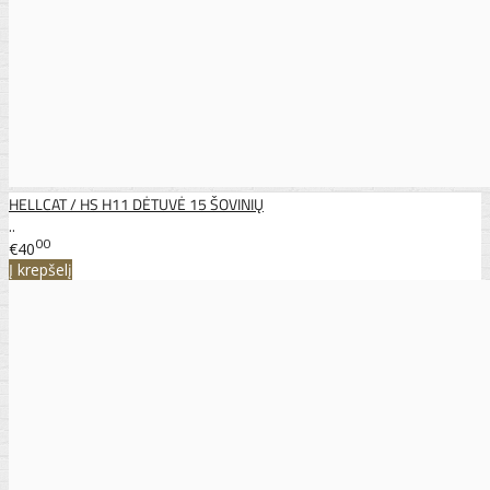
HELLCAT / HS H11 DĖTUVĖ 15 ŠOVINIŲ
..
00
€40
Į krepšelį