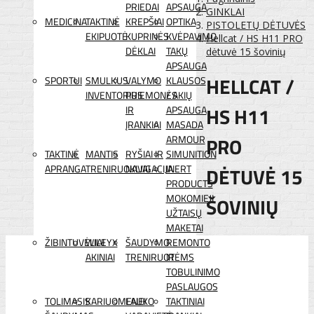
PRIEDAI
APSAUGA
GINKLAI
MEDICINA
TAKTINĖ
KREPŠIAI
OPTIKA
PISTOLETŲ DĖTUVĖS
EKIPUOTĖ
KUPRINĖS
KVĖPAVIMO
Hellcat / HS H11 PRO
DĖKLAI
TAKŲ
dėtuvė 15 šovinių
APSAUGA
HELLCAT /
SPORTUI
SMULKUS
VALYMO
KLAUSOS
INVENTORIUS
PRIEMONĖS
/ AKIŲ
HS H11
IR
APSAUGA
ĮRANKIAI
MASADA
PRO
ARMOUR
TAKTINĖ
MANTIS
RYŠIAI IR
SIMUNITION
APRANGA
TRENIRUOKLIAI
NAVIGACIJA
INERT
DĖTUVĖ 15
PRODUCTS
MOKOMIEJI
ŠOVINIŲ
UŽTAISŲ
MAKETAI
ŽIBINTUVĖLIAI
WILEYX
ŠAUDYMO
REMONTO
AKINIAI
TRENIRUOTĖMS
IR
TOBULINIMO
PASLAUGOS
TOLIMASIS
KARIUOMENEI
LAUKO
TAKTINIAI