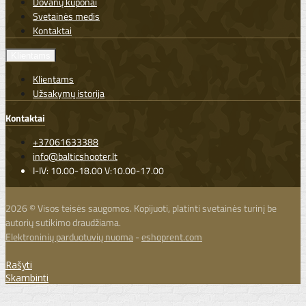
Dovanų kuponai
Svetainės medis
Kontaktai
Klientams
Klientams
Užsakymų istorija
Kontaktai
+37061633388
info@balticshooter.lt
I-IV: 10.00-18.00 V:10.00-17.00
2026 © Visos teisės saugomos. Kopijuoti, platinti svetainės turinį be
autorių sutikimo draudžiama.
Elektroninių parduotuvių nuoma
-
eshoprent.com
Rašyti
Skambinti