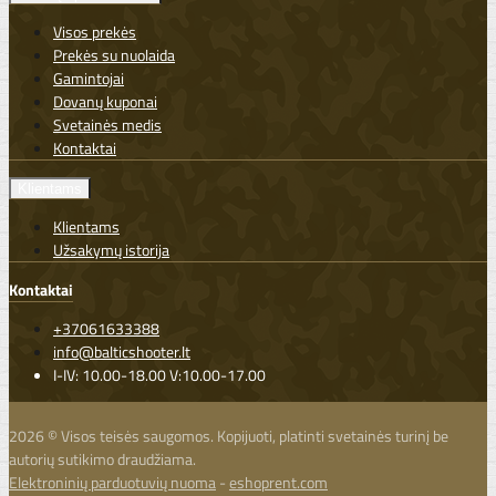
Visos prekės
Prekės su nuolaida
Gamintojai
Dovanų kuponai
Svetainės medis
Kontaktai
Klientams
Klientams
Užsakymų istorija
Kontaktai
+37061633388
info@balticshooter.lt
I-IV: 10.00-18.00 V:10.00-17.00
2026 © Visos teisės saugomos. Kopijuoti, platinti svetainės turinį be
autorių sutikimo draudžiama.
Elektroninių parduotuvių nuoma
-
eshoprent.com