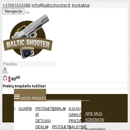
+37061633388
info@balticshooter.lt
Kontaktai
Navigacija
00
€0
0
Prekių krepšelis tuščias!
VISOS PREKĖS
GUARD
PISTOLETŲ
GINKLAI
ILGŲJŲ
APIE MUS
IR
GINKLŲ
KONTAKTAI
DĖTUVIŲ
PRIEDAI
DĖKLAI
PISTOLETŲ
BALISTINĖ
Pagrindinis