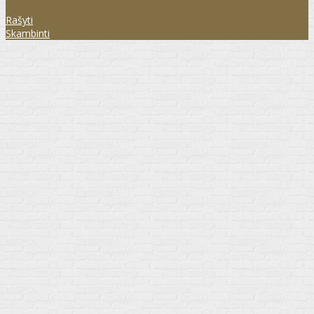
Rašyti
Skambinti