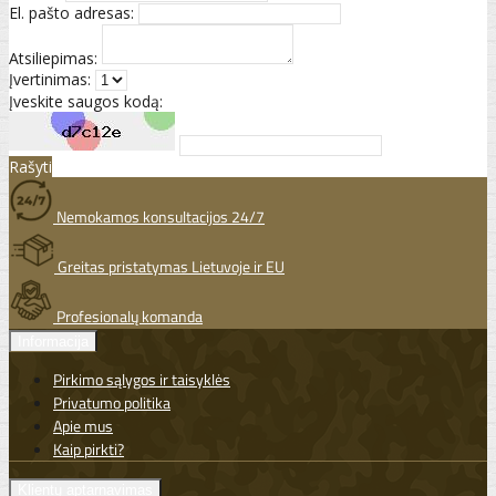
El. pašto adresas:
Atsiliepimas:
Įvertinimas:
Įveskite saugos kodą:
Rašyti
Nemokamos konsultacijos 24/7
Greitas pristatymas Lietuvoje ir EU
Profesionalų komanda
Informacija
Pirkimo sąlygos ir taisyklės
Privatumo politika
Apie mus
Kaip pirkti?
Klientų aptarnavimas