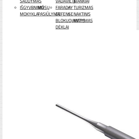
ŠAUDYMAS
VADAVIETĖ
ĮRANKIAI
IŠGYVENIMO
MŪSŲ
FARADAY
TURIZMAS
MOKYKLA
PASIŪLYMAI
DEFENSE
NAKTINIS
BLOKUOJANTYS
MATYMAS
DĖKLAI