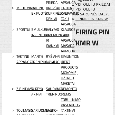
PRIEDAI
APSAUGA
PISTOLETŲ PRIEDAI
MEDICINA
TAKTINĖ
KREPŠIAI
OPTIKA
PISTOLETŲ
EKIPUOTĖ
KUPRINĖS
KVĖPAVIMO
ATSARGINĖS DALYS
DĖKLAI
TAKŲ
FIRING PIN KMR W
APSAUGA
FIRING PIN
SPORTUI
SMULKUS
VALYMO
KLAUSOS
INVENTORIUS
PRIEMONĖS
/ AKIŲ
KMR W
IR
APSAUGA
ĮRANKIAI
MASADA
ARMOUR
TAKTINĖ
MANTIS
RYŠIAI IR
SIMUNITION
APRANGA
TRENIRUOKLIAI
NAVIGACIJA
INERT
PRODUCTS
MOKOMIEJI
UŽTAISŲ
MAKETAI
ŽIBINTUVĖLIAI
WILEYX
ŠAUDYMO
REMONTO
AKINIAI
TRENIRUOTĖMS
IR
TOBULINIMO
PASLAUGOS
TOLIMASIS
KARIUOMENEI
LAUKO
TAKTINIAI