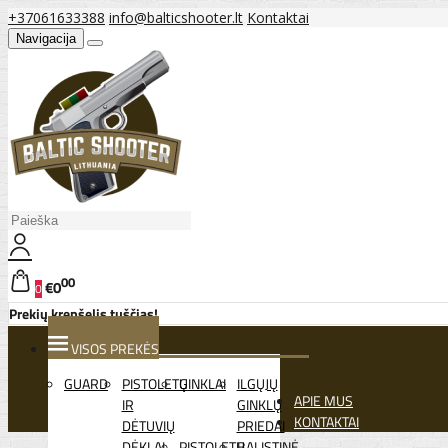
+37061633388
info@balticshooter.lt
Kontaktai
Navigacija
00
€0
0
Prekių krepšelis tuščias!
VISOS PREKĖS
GUARD
PISTOLETŲ
GINKLAI
ILGŲJŲ
APIE MUS
IR
GINKLŲ
KONTAKTAI
DĖTUVIŲ
PRIEDAI
DĖKLAI
PISTOLETŲ
BALISTINĖ