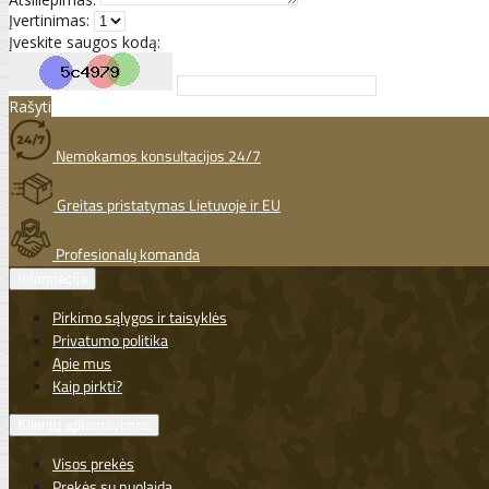
Įvertinimas:
Įveskite saugos kodą:
Rašyti
Nemokamos konsultacijos 24/7
Greitas pristatymas Lietuvoje ir EU
Profesionalų komanda
Informacija
Pirkimo sąlygos ir taisyklės
Privatumo politika
Apie mus
Kaip pirkti?
Klientų aptarnavimas
Visos prekės
Prekės su nuolaida