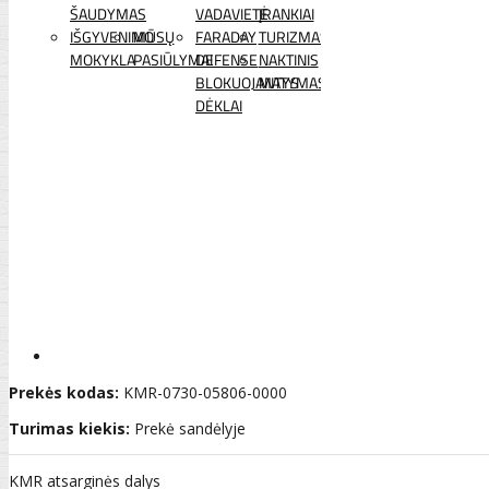
ŠAUDYMAS
VADAVIETĖ
ĮRANKIAI
IŠGYVENIMO
MŪSŲ
FARADAY
TURIZMAS
MOKYKLA
PASIŪLYMAI
DEFENSE
NAKTINIS
BLOKUOJANTYS
MATYMAS
DĖKLAI
Prekės kodas:
KMR-0730-05806-0000
Turimas kiekis:
Prekė sandėlyje
KMR atsarginės dalys