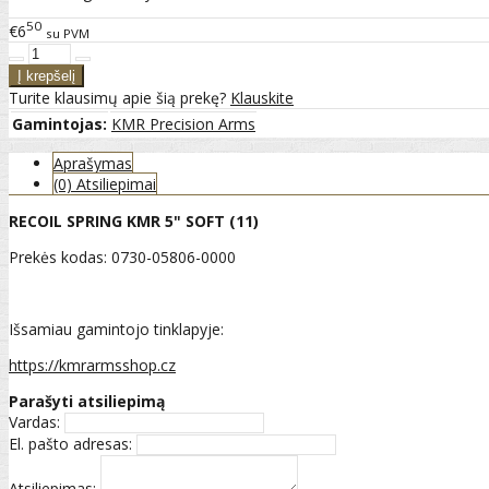
50
€6
su PVM
Turite klausimų apie šią prekę?
Klauskite
Gamintojas:
KMR Precision Arms
Aprašymas
(0) Atsiliepimai
RECOIL SPRING KMR 5" SOFT (11)
Prekės kodas: 0730-05806-0000
Išsamiau gamintojo tinklapyje:
https://kmrarmsshop.cz
Parašyti atsiliepimą
Vardas:
El. pašto adresas:
Atsiliepimas: