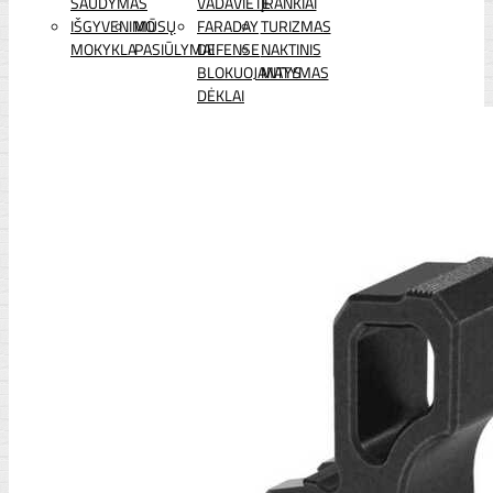
ŠAUDYMAS
VADAVIETĖ
ĮRANKIAI
IŠGYVENIMO
MŪSŲ
FARADAY
TURIZMAS
MOKYKLA
PASIŪLYMAI
DEFENSE
NAKTINIS
BLOKUOJANTYS
MATYMAS
DĖKLAI