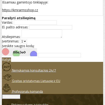
Išsamiau gamintojo tinklapyje:
https://kmrarmsshop.cz
Parašyti atsiliepimą
Vardas:
El. pašto adresas:
Atsiliepimas:
Įvertinimas:
Įveskite saugos kodą:
Rašyti
Nemokamos konsultacijos 24/7
Greitas pristatymas Lietuvoje ir EU
Profesionalų komanda
Informacija
Pirkimo sąlygos ir taisyklės