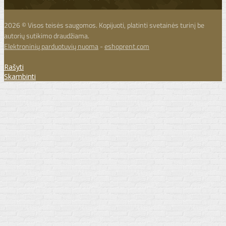
2026 © Visos teisės saugomos. Kopijuoti, platinti svetainės turinį be
autorių sutikimo draudžiama.
Elektroninių parduotuvių nuoma
-
eshoprent.com
Rašyti
Skambinti