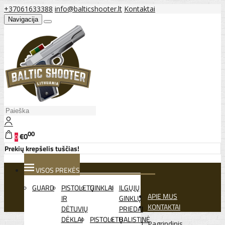
+37061633388
info@balticshooter.lt
Kontaktai
Navigacija
00
€0
0
Prekių krepšelis tuščias!
VISOS PREKĖS
GUARD
PISTOLETŲ
GINKLAI
ILGŲJŲ
APIE MUS
IR
GINKLŲ
KONTAKTAI
DĖTUVIŲ
PRIEDAI
DĖKLAI
PISTOLETŲ
BALISTINĖ
Pagrindinis