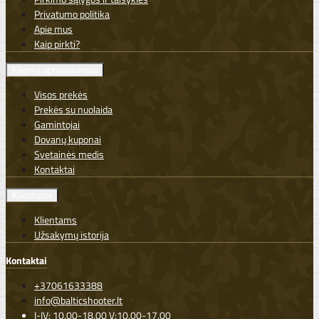
Privatumo politika
Apie mus
Kaip pirkti?
Klientų aptarnavimas
Visos prekės
Prekės su nuolaida
Gamintojai
Dovanų kuponai
Svetainės medis
Kontaktai
Klientams
Klientams
Užsakymų istorija
Kontaktai
+37061633388
info@balticshooter.lt
I-IV: 10.00-18.00 V:10.00-17.00