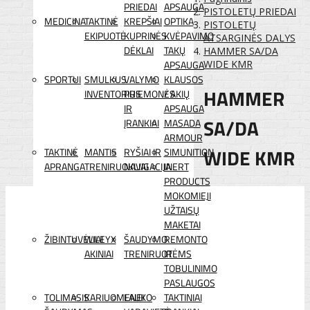
PRIEDAI
APSAUGA
PISTOLETŲ PRIEDAI
MEDICINA
TAKTINĖ
KREPŠIAI
OPTIKA
PISTOLETŲ
EKIPUOTĖ
KUPRINĖS
KVĖPAVIMO
ATSARGINĖS DALYS
DĖKLAI
TAKŲ
HAMMER SA/DA
APSAUGA
WIDE KMR
SPORTUI
SMULKUS
VALYMO
KLAUSOS
HAMMER
INVENTORIUS
PRIEMONĖS
/ AKIŲ
IR
APSAUGA
SA/DA
ĮRANKIAI
MASADA
ARMOUR
WIDE KMR
TAKTINĖ
MANTIS
RYŠIAI IR
SIMUNITION
APRANGA
TRENIRUOKLIAI
NAVIGACIJA
INERT
PRODUCTS
MOKOMIEJI
UŽTAISŲ
MAKETAI
ŽIBINTUVĖLIAI
WILEYX
ŠAUDYMO
REMONTO
AKINIAI
TRENIRUOTĖMS
IR
TOBULINIMO
PASLAUGOS
TOLIMASIS
KARIUOMENEI
LAUKO
TAKTINIAI