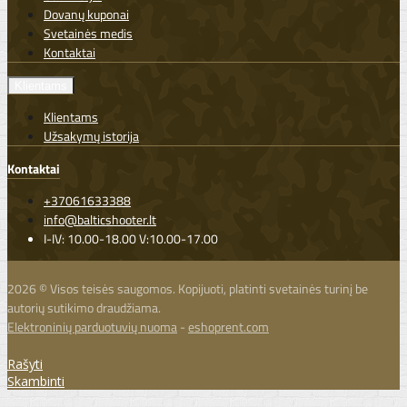
Dovanų kuponai
Svetainės medis
Kontaktai
Klientams
Klientams
Užsakymų istorija
Kontaktai
+37061633388
info@balticshooter.lt
I-IV: 10.00-18.00 V:10.00-17.00
2026 © Visos teisės saugomos. Kopijuoti, platinti svetainės turinį be
autorių sutikimo draudžiama.
Elektroninių parduotuvių nuoma
-
eshoprent.com
Rašyti
Skambinti