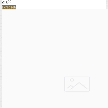
00
€13
Į krepšelį