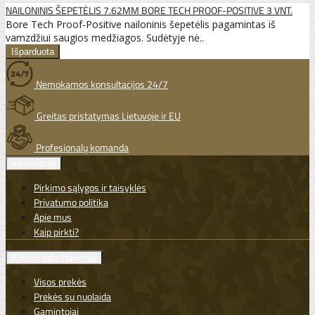
NAILONINIS ŠEPETĖLIS 7.62MM BORE TECH PROOF-POSITIVE 3 VNT.
Bore Tech Proof-Positive nailoninis šepetėlis pagamintas iš
vamzdžiui saugios medžiagos. Sudėtyje nė..
Nemokamos konsultacijos 24/7
Greitas pristatymas Lietuvoje ir EU
Profesionalų komanda
Informacija
Pirkimo sąlygos ir taisyklės
Privatumo politika
Apie mus
Kaip pirkti?
Klientų aptarnavimas
Visos prekės
Prekės su nuolaida
Gamintojai