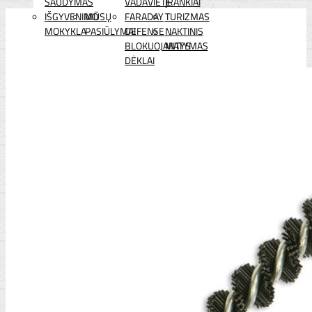
ŠAUDYMAS
VADAVIETĖ
ĮRANKIAI
IŠGYVENIMO
MŪSŲ
FARADAY
TURIZMAS
MOKYKLA
PASIŪLYMAI
DEFENSE
NAKTINIS
BLOKUOJANTYS
MATYMAS
DĖKLAI