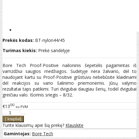
Prekės kodas:
BT-nylon44/45
Turimas kiekis:
Prekė sandėlyje
Bore Tech Proof-Positive nailoninis šepetėlis pagamintas iš
vamzdžiui saugios medžiagos. Sudėtyje nėra žalvario, dėl to
naudojant kartu su Proof-Positive grūstuvu nebebūsite klaidinami
dėl reakcijos su vario šalinimo priemonėmis. Jūsų valymo
rezultatai taps patikimi. Turi dvigubai daugiau šerių, todėl dvigubai
greičiau valo. Išorinis sriegis – 8/32.
00
€13
su PVM
Turite klausimų apie šią prekę?
Klauskite
Gamintojas:
Bore Tech