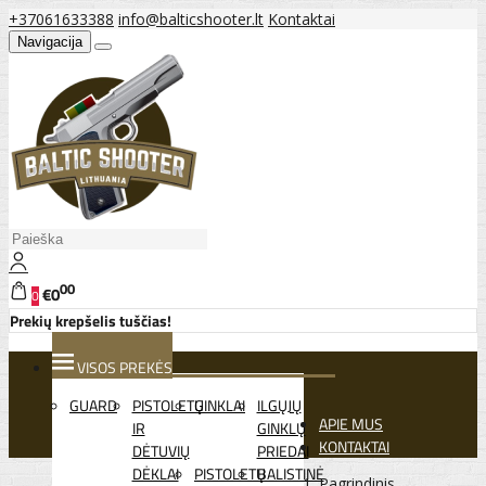
+37061633388
info@balticshooter.lt
Kontaktai
Navigacija
00
€0
0
Prekių krepšelis tuščias!
VISOS PREKĖS
GUARD
PISTOLETŲ
GINKLAI
ILGŲJŲ
APIE MUS
IR
GINKLŲ
KONTAKTAI
DĖTUVIŲ
PRIEDAI
DĖKLAI
PISTOLETŲ
BALISTINĖ
Pagrindinis