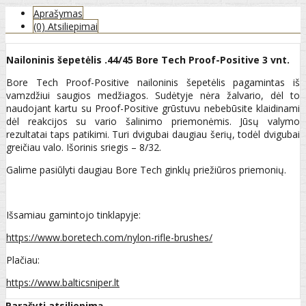
Aprašymas
(0) Atsiliepimai
Nailoninis šepetėlis .44/45 Bore Tech Proof-Positive 3 vnt.
Bore Tech Proof-Positive nailoninis šepetėlis pagamintas iš
vamzdžiui saugios medžiagos. Sudėtyje nėra žalvario, dėl to
naudojant kartu su Proof-Positive grūstuvu nebebūsite klaidinami
dėl reakcijos su vario šalinimo priemonėmis. Jūsų valymo
rezultatai taps patikimi. Turi dvigubai daugiau šerių, todėl dvigubai
greičiau valo. Išorinis sriegis – 8/32.
Galime pasiūlyti daugiau Bore Tech ginklų priežiūros priemonių.
Išsamiau gamintojo tinklapyje:
https://www.boretech.com/nylon-rifle-brushes/
Plačiau:
https://www.balticsniper.lt
Parašyti atsiliepimą