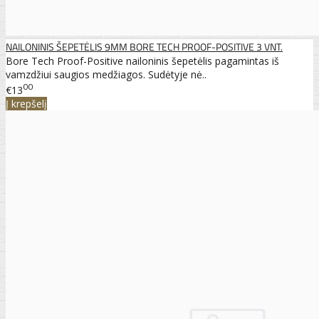
NAILONINIS ŠEPETĖLIS 9MM BORE TECH PROOF-POSITIVE 3 VNT.
Bore Tech Proof-Positive nailoninis šepetėlis pagamintas iš
vamzdžiui saugios medžiagos. Sudėtyje nė..
00
€13
Į krepšelį