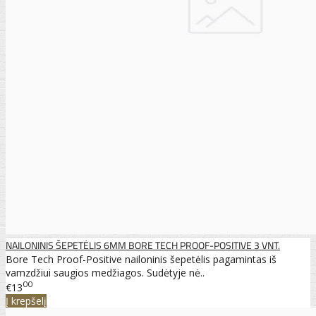
NAILONINIS ŠEPETĖLIS 6MM BORE TECH PROOF-POSITIVE 3 VNT.
Bore Tech Proof-Positive nailoninis šepetėlis pagamintas iš
vamzdžiui saugios medžiagos. Sudėtyje nė..
00
€13
Į krepšelį