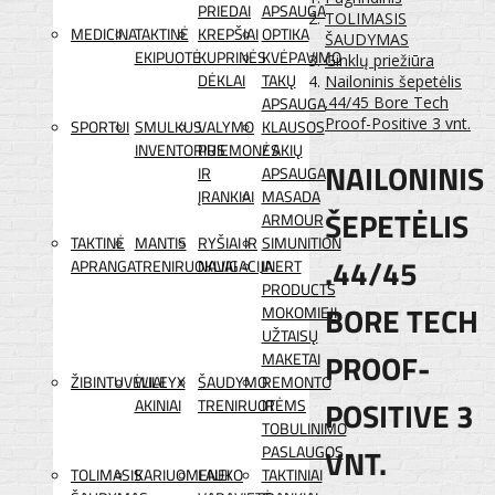
PRIEDAI
APSAUGA
TOLIMASIS
MEDICINA
TAKTINĖ
KREPŠIAI
OPTIKA
ŠAUDYMAS
EKIPUOTĖ
KUPRINĖS
KVĖPAVIMO
Ginklų priežiūra
DĖKLAI
TAKŲ
Nailoninis šepetėlis
APSAUGA
.44/45 Bore Tech
Proof-Positive 3 vnt.
SPORTUI
SMULKUS
VALYMO
KLAUSOS
INVENTORIUS
PRIEMONĖS
/ AKIŲ
NAILONINIS
IR
APSAUGA
ĮRANKIAI
MASADA
ŠEPETĖLIS
ARMOUR
TAKTINĖ
MANTIS
RYŠIAI IR
SIMUNITION
.44/45
APRANGA
TRENIRUOKLIAI
NAVIGACIJA
INERT
PRODUCTS
BORE TECH
MOKOMIEJI
UŽTAISŲ
PROOF-
MAKETAI
ŽIBINTUVĖLIAI
WILEYX
ŠAUDYMO
REMONTO
POSITIVE 3
AKINIAI
TRENIRUOTĖMS
IR
TOBULINIMO
VNT.
PASLAUGOS
TOLIMASIS
KARIUOMENEI
LAUKO
TAKTINIAI