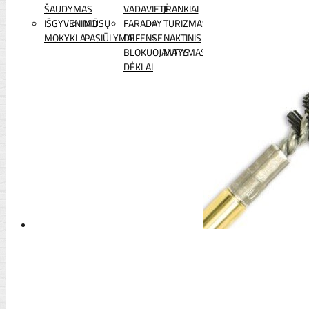
ŠAUDYMAS
VADAVIETĖ
ĮRANKIAI
IŠGYVENIMO
MŪSŲ
FARADAY
TURIZMAS
MOKYKLA
PASIŪLYMAI
DEFENSE
NAKTINIS
BLOKUOJANTYS
MATYMAS
DĖKLAI