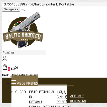
+37061633388
info@balticshooter.lt
Kontaktai
Navigacija
00
€0
0
Prekių krepšelis tuščias!
VISOS PREKĖS
GUARD
PISTOLETŲ
GINKLAI
ILGŲJŲ
APIE MUS
IR
GINKLŲ
KONTAKTAI
DĖTUVIŲ
PRIEDAI
DĖKLAI
PISTOLETŲ
BALISTINĖ