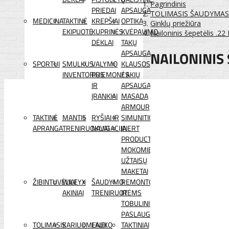
Pagrindinis
PRIEDAI
APSAUGA
TOLIMASIS ŠAUDYMAS
MEDICINA
TAKTINĖ
KREPŠIAI
OPTIKA
Ginklų priežiūra
EKIPUOTĖ
KUPRINĖS
KVĖPAVIMO
Nailoninis šepetėlis .22
DĖKLAI
TAKŲ
NAILONINIS 
APSAUGA
SPORTUI
SMULKUS
VALYMO
KLAUSOS
INVENTORIUS
PRIEMONĖS
/ AKIŲ
IR
APSAUGA
ĮRANKIAI
MASADA
ARMOUR
TAKTINĖ
MANTIS
RYŠIAI IR
SIMUNITION
APRANGA
TRENIRUOKLIAI
NAVIGACIJA
INERT
PRODUCTS
MOKOMIEJI
UŽTAISŲ
MAKETAI
ŽIBINTUVĖLIAI
WILEYX
ŠAUDYMO
REMONTO
AKINIAI
TRENIRUOTĖMS
IR
TOBULINIMO
PASLAUGOS
TOLIMASIS
KARIUOMENEI
LAUKO
TAKTINIAI