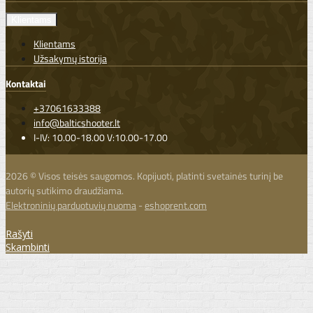
Klientams
Klientams
Užsakymų istorija
Kontaktai
+37061633388
info@balticshooter.lt
I-IV: 10.00-18.00 V:10.00-17.00
2026 © Visos teisės saugomos. Kopijuoti, platinti svetainės turinį be
autorių sutikimo draudžiama.
Elektroninių parduotuvių nuoma
-
eshoprent.com
Rašyti
Skambinti