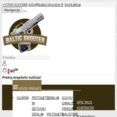
+37061633388
info@balticshooter.lt
Kontaktai
Navigacija
00
€0
0
Prekių krepšelis tuščias!
VISOS PREKĖS
GUARD
PISTOLETŲ
GINKLAI
ILGŲJŲ
APIE MUS
IR
GINKLŲ
KONTAKTAI
DĖTUVIŲ
PRIEDAI
DĖKLAI
PISTOLETŲ
BALISTINĖ
Pagrindinis