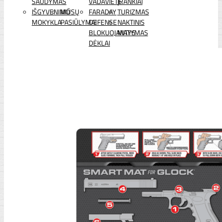
ŠAUDYMAS
VADAVIETĖ
ĮRANKIAI
IŠGYVENIMO
MŪSŲ
FARADAY
TURIZMAS
MOKYKLA
PASIŪLYMAI
DEFENSE
NAKTINIS
BLOKUOJANTYS
MATYMAS
DĖKLAI