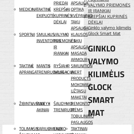
PRIEDAI
APSAUGA
VALYMO PRIEMONĖS
MEDICINA
TAKTINĖ
KREPŠIAI
OPTIKA
IR ĮRANKIAI
EKIPUOTĖ
KUPRINĖS
KVĖPAVIMO
KREPŠIAI KUPRINĖS
DĖKLAI
TAKŲ
DĖKLAI
APSAUGA
Ginklo valymo kilimėlis
Glock Smart Mat
SPORTUI
SMULKUS
VALYMO
KLAUSOS
INVENTORIUS
PRIEMONĖS
/ AKIŲ
GINKLO
IR
APSAUGA
ĮRANKIAI
MASADA
VALYMO
ARMOUR
TAKTINĖ
MANTIS
RYŠIAI IR
SIMUNITION
KILIMĖLIS
APRANGA
TRENIRUOKLIAI
NAVIGACIJA
INERT
PRODUCTS
GLOCK
MOKOMIEJI
UŽTAISŲ
SMART
MAKETAI
ŽIBINTUVĖLIAI
WILEYX
ŠAUDYMO
REMONTO
MAT
AKINIAI
TRENIRUOTĖMS
IR
TOBULINIMO
PASLAUGOS
TOLIMASIS
KARIUOMENEI
LAUKO
TAKTINIAI