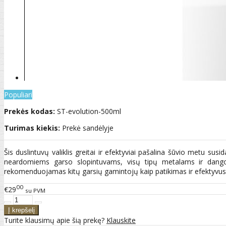
Populiari
Prekės kodas:
ST-evolution-500ml
Turimas kiekis:
Prekė sandėlyje
Šis duslintuvų valiklis greitai ir efektyviai pašalina šūvio metu su
neardomiems garso slopintuvams, visų tipų metalams ir dango
rekomenduojamas kitų garsių gamintojų kaip patikimas ir efektyvus 
00
€29
su PVM
Turite klausimų apie šią prekę?
Klauskite