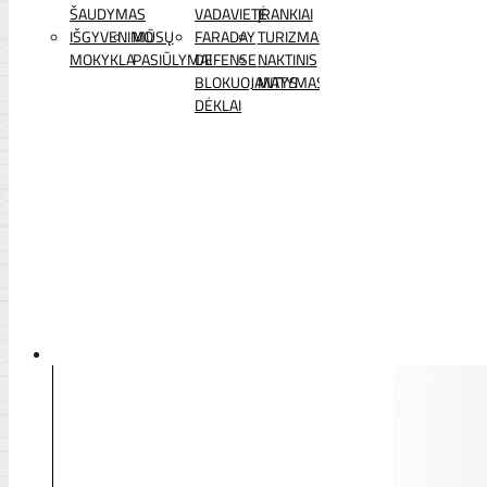
ŠAUDYMAS
VADAVIETĖ
ĮRANKIAI
IŠGYVENIMO
MŪSŲ
FARADAY
TURIZMAS
MOKYKLA
PASIŪLYMAI
DEFENSE
NAKTINIS
BLOKUOJANTYS
MATYMAS
DĖKLAI