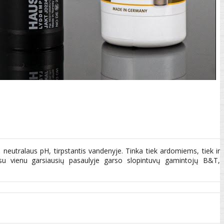
, neutralaus pH, tirpstantis vandenyje. Tinka tiek ardomiems, tiek ir
u vienu garsiausių pasaulyje garso slopintuvų gamintojų B&T,