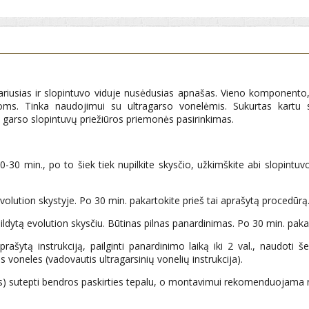
sidariusias ir slopintuvo viduje nusėdusias apnašas. Vieno komponento
ms. Tinka naudojimui su ultragarso vonelėmis. Sukurtas kartu s
garso slopintuvų priežiūros priemonės pasirinkimas.
-30 min., po to šiek tiek nupilkite skysčio, užkimškite abi slopintuvo s
 evolution skystyje. Po 30 min. pakartokite prieš tai aprašytą procedūrą
pildytą evolution skysčiu. Būtinas pilnas panardinimas. Po 30 min. paka
aprašytą instrukciją, pailginti panardinimo laiką iki 2 val., naudoti
 voneles (vadovautis ultragarsinių vonelių instrukcija).
ietas) sutepti bendros paskirties tepalu, o montavimui rekomenduojam