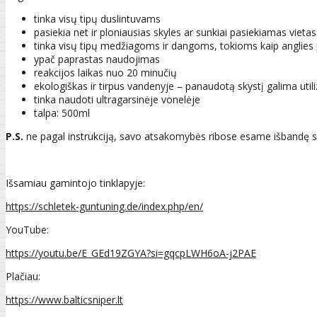
tinka visų tipų duslintuvams
pasiekia net ir ploniausias skyles ar sunkiai pasiekiamas vietas
tinka visų tipų medžiagoms ir dangoms, tokioms kaip anglies
ypač paprastas naudojimas
reakcijos laikas nuo 20 minučių
ekologiškas ir tirpus vandenyje – panaudotą skystį galima utiliz
tinka naudoti ultragarsinėje vonelėje
talpa: 500ml
P.S.
ne pagal instrukciją, savo atsakomybės ribose esame išbandę s
Išsamiau gamintojo tinklapyje:
https://schletek-guntuning.de/index.php/en/
YouTube:
https://youtu.be/E_GEd19ZGYA?si=gqcpLWH6oA-j2PAE
Plačiau:
https://www.balticsniper.lt