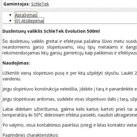
Gamintojas:
SchleTek
Aprašymas
(0) Atsiliepimai
Duslintuvų valiklis SchleTek Evolution
500ml
Šis duslintuvų valiklis greitai ir efektyviai pašalina šūvio metu su
neardomiems garso slopintuvams, visų tipų metalams ir dango
rekomenduojamas kitų garsių gamintojų kaip patikimas ir efektyvus 
Naudojimas:
Užkimšti vieną slopintuvo pusę ir per kitą užpildyti skysčiu. Laukti 20
vandeniu.
Jeigu slopintuvo konstrukcija neleidžia, įdėkite į tarą ir panardinkite
Jeigu slopintuvas ardomas, sudėkite visas slopintuvo dalis į tarą, už
Labai dideliam užterštumui, galima kelis kartus kartoti prieš tai 
temperatūrą iki 50°C didesniam efektui pasiekti, naudoti ultragarsines
Po valymo, visus kontaktinius paviršius (sriegį ir kitas kontakto v
Pagrindinės charakteristikos: