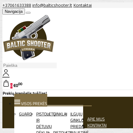
+37061633388
info@balticshooter.lt
Kontaktai
Navigacija
00
€0
0
Prekių krepšelis tuščias!
VISOS PREKĖS
GUARD
PISTOLETŲ
GINKLAI
ILGŲJŲ
APIE MUS
IR
GINKLŲ
KONTAKTAI
DĖTUVIŲ
PRIEDAI
DĖKLAI
PISTOLETŲ
BALISTINĖ