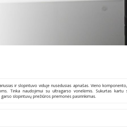
sidariusias ir slopintuvo viduje nusėdusias apnašas. Vieno komponento
ms. Tinka naudojimui su ultragarso vonelėmis. Sukurtas kartu s
garso slopintuvų priežiūros priemonės pasirinkimas.