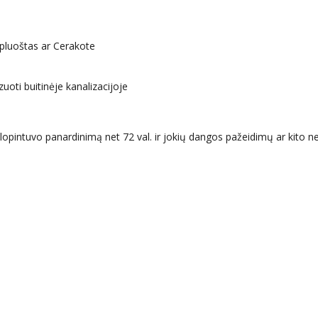
 pluoštas ar Cerakote
uoti buitinėje kanalizacijoje
lopintuvo panardinimą net 72 val. ir jokių dangos pažeidimų ar kito