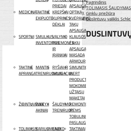
Pagrindinis
PRIEDAI
APSAUGA
TOLIMASIS ŠAUDYMAS
MEDICINA
TAKTINĖ
KREPŠIAI
OPTIKA
Ginklų priežiūra
EKIPUOTĖ
KUPRINĖS
KVĖPAVIMO
Duslintuvų valiklis Sch
DĖKLAI
TAKŲ
DUSLINTUVŲ
APSAUGA
SPORTUI
SMULKUS
VALYMO
KLAUSOS
INVENTORIUS
PRIEMONĖS
/ AKIŲ
IR
APSAUGA
ĮRANKIAI
MASADA
ARMOUR
TAKTINĖ
MANTIS
RYŠIAI IR
SIMUNITION
APRANGA
TRENIRUOKLIAI
NAVIGACIJA
INERT
PRODUCTS
MOKOMIEJI
UŽTAISŲ
MAKETAI
ŽIBINTUVĖLIAI
WILEYX
ŠAUDYMO
REMONTO
AKINIAI
TRENIRUOTĖMS
IR
TOBULINIMO
PASLAUGOS
TOLIMASIS
KARIUOMENEI
LAUKO
TAKTINIAI