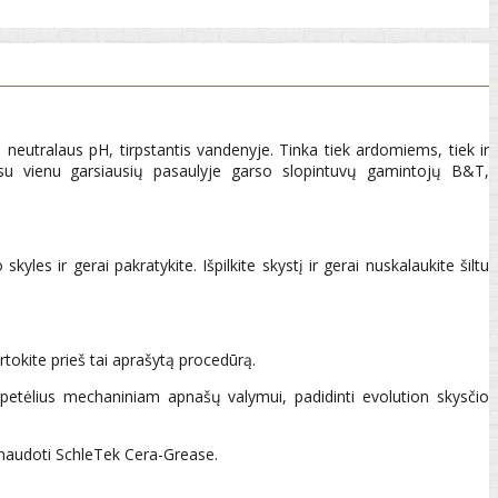
, neutralaus pH, tirpstantis vandenyje. Tinka tiek ardomiems, tiek ir
u vienu garsiausių pasaulyje garso slopintuvų gamintojų B&T,
kyles ir gerai pakratykite. Išpilkite skystį ir gerai nuskalaukite šiltu
.
rtokite prieš tai aprašytą procedūrą.
 šepetėlius mechaniniam apnašų valymui, padidinti evolution skysčio
a naudoti SchleTek Cera-Grease.