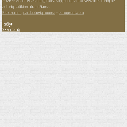
2026 © Visos teisės saugomos. Kopijuoti, platinti svetainės turinį be
autorių sutikimo draudžiama.
Elektroninių parduotuvių nuoma
-
eshoprent.com
Rašyti
Skambinti