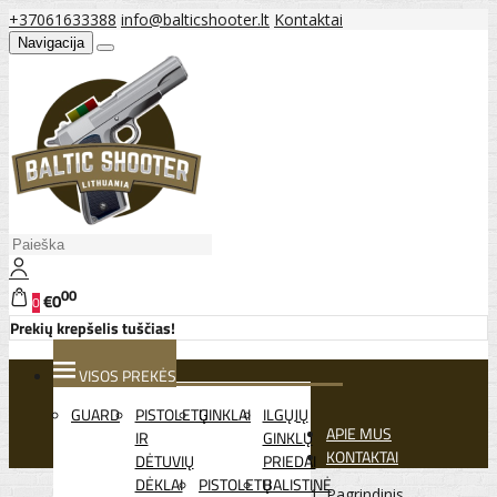
+37061633388
info@balticshooter.lt
Kontaktai
Navigacija
00
€0
0
Prekių krepšelis tuščias!
VISOS PREKĖS
GUARD
PISTOLETŲ
GINKLAI
ILGŲJŲ
APIE MUS
IR
GINKLŲ
KONTAKTAI
DĖTUVIŲ
PRIEDAI
DĖKLAI
PISTOLETŲ
BALISTINĖ
Pagrindinis