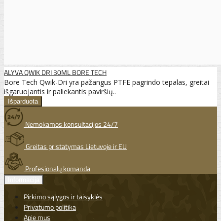
ALYVA QWIK DRI 30ML BORE TECH
Bore Tech Qwik-Dri yra pažangus PTFE pagrindo tepalas, greitai
išgaruojantis ir paliekantis paviršių..
Nemokamos konsultacijos 24/7
Greitas pristatymas Lietuvoje ir EU
Profesionalų komanda
Informacija
Pirkimo sąlygos ir taisyklės
Privatumo politika
Apie mus