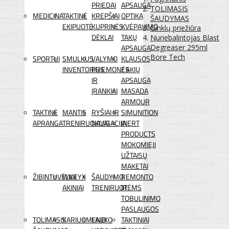
PRIEDAI
APSAUGA
TOLIMASIS
MEDICINA
TAKTINĖ
KREPŠIAI
OPTIKA
ŠAUDYMAS
EKIPUOTĖ
KUPRINĖS
KVĖPAVIMO
Ginklų priežiūra
DĖKLAI
TAKŲ
Nuriebalintojas Blast
APSAUGA
Degreaser 295ml
Bore Tech
SPORTUI
SMULKUS
VALYMO
KLAUSOS
INVENTORIUS
PRIEMONĖS
/ AKIŲ
IR
APSAUGA
ĮRANKIAI
MASADA
ARMOUR
TAKTINĖ
MANTIS
RYŠIAI IR
SIMUNITION
APRANGA
TRENIRUOKLIAI
NAVIGACIJA
INERT
PRODUCTS
MOKOMIEJI
UŽTAISŲ
MAKETAI
ŽIBINTUVĖLIAI
WILEYX
ŠAUDYMO
REMONTO
AKINIAI
TRENIRUOTĖMS
IR
TOBULINIMO
PASLAUGOS
TOLIMASIS
KARIUOMENEI
LAUKO
TAKTINIAI