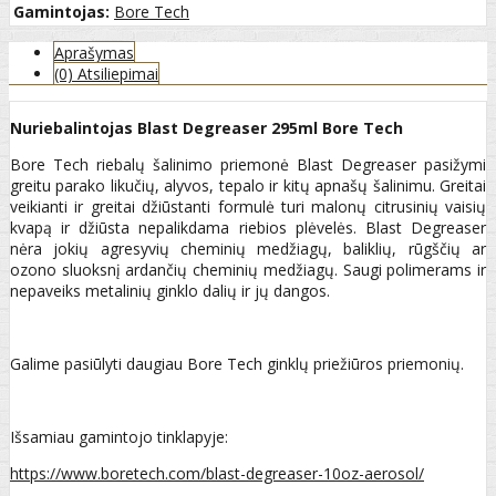
Gamintojas:
Bore Tech
Aprašymas
(0) Atsiliepimai
Nuriebalintojas Blast Degreaser 295ml Bore Tech
Bore Tech riebalų šalinimo priemonė Blast Degreaser pasižymi
greitu parako likučių, alyvos, tepalo ir kitų apnašų šalinimu. Greitai
veikianti ir greitai džiūstanti formulė turi malonų citrusinių vaisių
kvapą ir džiūsta nepalikdama riebios plėvelės. Blast Degreaser
nėra jokių agresyvių cheminių medžiagų, baliklių, rūgščių ar
ozono sluoksnį ardančių cheminių medžiagų. Saugi polimerams ir
nepaveiks metalinių ginklo dalių ir jų dangos.
Galime pasiūlyti daugiau Bore Tech ginklų priežiūros priemonių.
Išsamiau gamintojo tinklapyje:
https://www.boretech.com/blast-degreaser-10oz-aerosol/