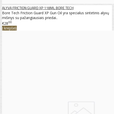
ALYVA FRICTION GUARD XP 118ML BORE TECH
Bore Tech Friction Guard XP Gun Oil yra specialus sintetinis alyvų
mišinys su pažangiausiais priedai..
00
€28
Į krepšelį