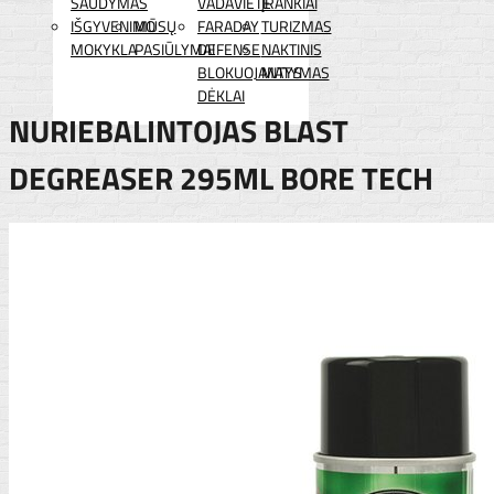
ŠAUDYMAS
VADAVIETĖ
ĮRANKIAI
IŠGYVENIMO
MŪSŲ
FARADAY
TURIZMAS
MOKYKLA
PASIŪLYMAI
DEFENSE
NAKTINIS
BLOKUOJANTYS
MATYMAS
DĖKLAI
NURIEBALINTOJAS BLAST
DEGREASER 295ML BORE TECH