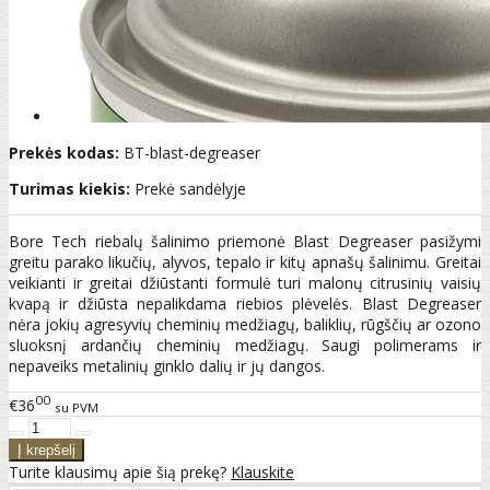
Prekės kodas:
BT-blast-degreaser
Turimas kiekis:
Prekė sandėlyje
Bore Tech riebalų šalinimo priemonė Blast Degreaser pasižymi
greitu parako likučių, alyvos, tepalo ir kitų apnašų šalinimu. Greitai
veikianti ir greitai džiūstanti formulė turi malonų citrusinių vaisių
kvapą ir džiūsta nepalikdama riebios plėvelės. Blast Degreaser
nėra jokių agresyvių cheminių medžiagų, baliklių, rūgščių ar ozono
sluoksnį ardančių cheminių medžiagų. Saugi polimerams ir
nepaveiks metalinių ginklo dalių ir jų dangos.
00
€36
su PVM
Turite klausimų apie šią prekę?
Klauskite