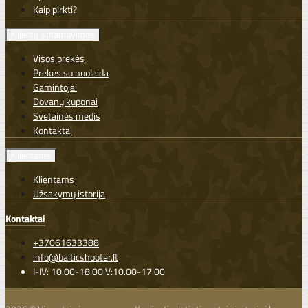
Kaip pirkti?
Klientų aptarnavimas
Visos prekės
Prekės su nuolaida
Gamintojai
Dovanų kuponai
Svetainės medis
Kontaktai
Klientams
Klientams
Užsakymų istorija
Kontaktai
+37061633388
info@balticshooter.lt
I-IV: 10.00-18.00 V:10.00-17.00