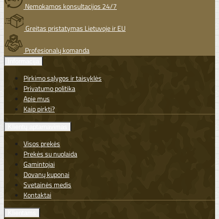
Nemokamos konsultacijos 24/7
Greitas pristatymas Lietuvoje ir EU
Profesionalų komanda
Informacija
Pirkimo sąlygos ir taisyklės
Privatumo politika
Apie mus
Kaip pirkti?
Klientų aptarnavimas
Visos prekės
Prekės su nuolaida
Gamintojai
Dovanų kuponai
Svetainės medis
Kontaktai
Klientams