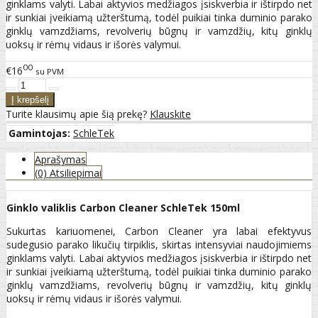
ginklams valyti. Labai aktyvios medžiagos įsiskverbia ir ištirpdo net
ir sunkiai įveikiamą užterštumą, todėl puikiai tinka duminio parako
ginklų vamzdžiams, revolverių būgnų ir vamzdžių, kitų ginklų
uoksų ir rėmų vidaus ir išorės valymui.
00
€16
su PVM
Turite klausimų apie šią prekę?
Klauskite
Gamintojas:
SchleTek
Aprašymas
(0) Atsiliepimai
Ginklo valiklis Carbon Cleaner SchleTek 150ml
Sukurtas kariuomenei, Carbon Cleaner yra labai efektyvus
sudegusio parako likučių tirpiklis, skirtas intensyviai naudojimiems
ginklams valyti. Labai aktyvios medžiagos įsiskverbia ir ištirpdo net
ir sunkiai įveikiamą užterštumą, todėl puikiai tinka duminio parako
ginklų vamzdžiams, revolverių būgnų ir vamzdžių, kitų ginklų
uoksų ir rėmų vidaus ir išorės valymui.