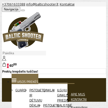
+37061633388
info@balticshooter.lt
Kontaktai
Navigacija
00
€0
0
Prekių krepšelis tuščias!
VISOS PREKĖS
GUARD
PISTOLETŲ
GINKLAI
ILGŲJŲ
APIE MUS
IR
GINKLŲ
KONTAKTAI
DĖTUVIŲ
PRIEDAI
DĖKLAI
PISTOLETŲ
BALISTINĖ
Pagrindinis