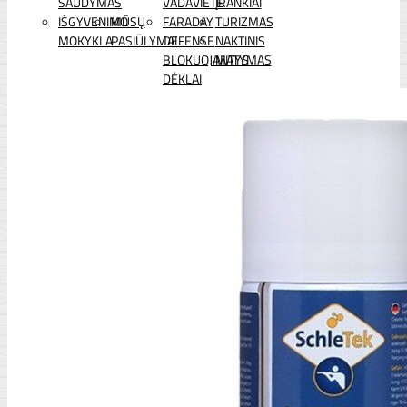
ŠAUDYMAS
VADAVIETĖ
ĮRANKIAI
IŠGYVENIMO
MŪSŲ
FARADAY
TURIZMAS
MOKYKLA
PASIŪLYMAI
DEFENSE
NAKTINIS
BLOKUOJANTYS
MATYMAS
DĖKLAI