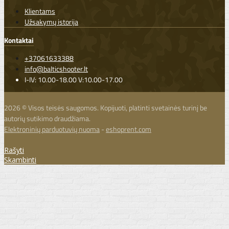
Klientams
Užsakymų istorija
Kontaktai
+37061633388
info@balticshooter.lt
I-IV: 10.00-18.00 V:10.00-17.00
2026 © Visos teisės saugomos. Kopijuoti, platinti svetainės turinį be
autorių sutikimo draudžiama.
Elektroninių parduotuvių nuoma
-
eshoprent.com
Rašyti
Skambinti