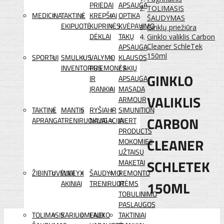
PRIEDAI
APSAUGA
TOLIMASIS
MEDICINA
TAKTINĖ
KREPŠIAI
OPTIKA
ŠAUDYMAS
EKIPUOTĖ
KUPRINĖS
KVĖPAVIMO
Ginklų priežiūra
DĖKLAI
TAKŲ
Ginklo valiklis Carbon
APSAUGA
Cleaner SchleTek
150ml
SPORTUI
SMULKUS
VALYMO
KLAUSOS
INVENTORIUS
PRIEMONĖS
/ AKIŲ
GINKLO
IR
APSAUGA
ĮRANKIAI
MASADA
VALIKLIS
ARMOUR
TAKTINĖ
MANTIS
RYŠIAI IR
SIMUNITION
CARBON
APRANGA
TRENIRUOKLIAI
NAVIGACIJA
INERT
PRODUCTS
CLEANER
MOKOMIEJI
UŽTAISŲ
SCHLETEK
MAKETAI
ŽIBINTUVĖLIAI
WILEYX
ŠAUDYMO
REMONTO
150ML
AKINIAI
TRENIRUOTĖMS
IR
TOBULINIMO
PASLAUGOS
TOLIMASIS
KARIUOMENEI
LAUKO
TAKTINIAI