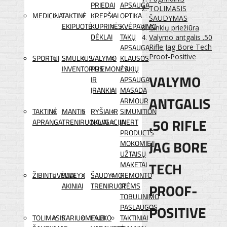
PRIEDAI
APSAUGA
TOLIMASIS
MEDICINA
TAKTINĖ
KREPŠIAI
OPTIKA
ŠAUDYMAS
EKIPUOTĖ
KUPRINĖS
KVĖPAVIMO
Ginklų priežiūra
DĖKLAI
TAKŲ
Valymo antgalis .50
APSAUGA
Rifle Jag Bore Tech
Proof-Positive
SPORTUI
SMULKUS
VALYMO
KLAUSOS
INVENTORIUS
PRIEMONĖS
/ AKIŲ
VALYMO
IR
APSAUGA
ĮRANKIAI
MASADA
ANTGALIS
ARMOUR
TAKTINĖ
MANTIS
RYŠIAI IR
SIMUNITION
.50 RIFLE
APRANGA
TRENIRUOKLIAI
NAVIGACIJA
INERT
PRODUCTS
JAG BORE
MOKOMIEJI
UŽTAISŲ
TECH
MAKETAI
ŽIBINTUVĖLIAI
WILEYX
ŠAUDYMO
REMONTO
PROOF-
AKINIAI
TRENIRUOTĖMS
IR
TOBULINIMO
POSITIVE
PASLAUGOS
TOLIMASIS
KARIUOMENEI
LAUKO
TAKTINIAI