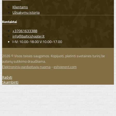
Klientams
Užsakymų istorija
Kontaktai
+37061633388
info@balticshooter.lt
I-IV: 10.00-18.00 V:10.00-17.00
2026 © Visos teisės saugomos. Kopijuoti, platinti svetainės turinį be
autorių sutikimo draudžiama.
Elektroninių parduotuvių nuoma
-
eshoprent.com
Rašyti
Skambinti