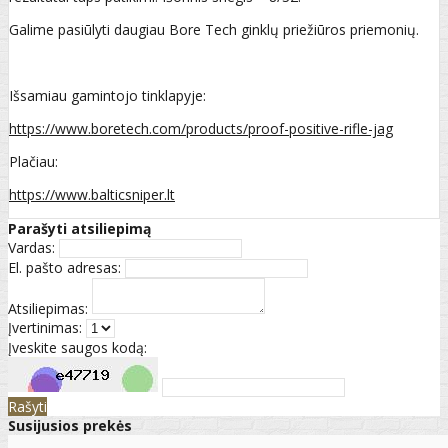
Galime pasiūlyti daugiau Bore Tech ginklų priežiūros priemonių.
Išsamiau gamintojo tinklapyje:
https://www.boretech.com/products/proof-positive-rifle-jag
Plačiau:
https://www.balticsniper.lt
Parašyti atsiliepimą
Vardas:
El. pašto adresas:
Atsiliepimas:
Įvertinimas:
Įveskite saugos kodą:
Rašyti
Susijusios prekės