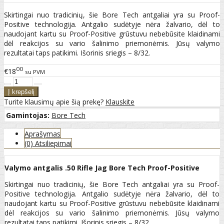
Skirtingai nuo tradicinių, šie Bore Tech antgaliai yra su Proof-
Positive technologija. Antgalio sudėtyje nėra žalvario, dėl to
naudojant kartu su Proof-Positive grūstuvu nebebūsite klaidinami
dėl reakcijos su vario šalinimo priemonėmis. Jūsų valymo
rezultatai taps patikimi. Išorinis sriegis – 8/32.
00
€18
su PVM
Turite klausimų apie šią prekę?
Klauskite
Gamintojas:
Bore Tech
Aprašymas
(0) Atsiliepimai
Valymo antgalis .50 Rifle Jag Bore Tech Proof-Positive
Skirtingai nuo tradicinių, šie Bore Tech antgaliai yra su Proof-
Positive technologija. Antgalio sudėtyje nėra žalvario, dėl to
naudojant kartu su Proof-Positive grūstuvu nebebūsite klaidinami
dėl reakcijos su vario šalinimo priemonėmis. Jūsų valymo
rezultatai taps patikimi. Išorinis sriegis – 8/32.