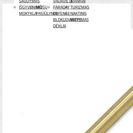
ŠAUDYMAS
VADAVIETĖ
ĮRANKIAI
IŠGYVENIMO
MŪSŲ
FARADAY
TURIZMAS
MOKYKLA
PASIŪLYMAI
DEFENSE
NAKTINIS
BLOKUOJANTYS
MATYMAS
DĖKLAI