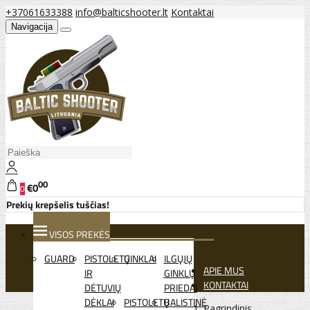
+37061633388
info@balticshooter.lt
Kontaktai
Navigacija
00
€0
0
Prekių krepšelis tuščias!
VISOS PREKĖS
GUARD
PISTOLETŲ
GINKLAI
ILGŲJŲ
APIE MUS
IR
GINKLŲ
KONTAKTAI
DĖTUVIŲ
PRIEDAI
DĖKLAI
PISTOLETŲ
BALISTINĖ
Pagrindinis