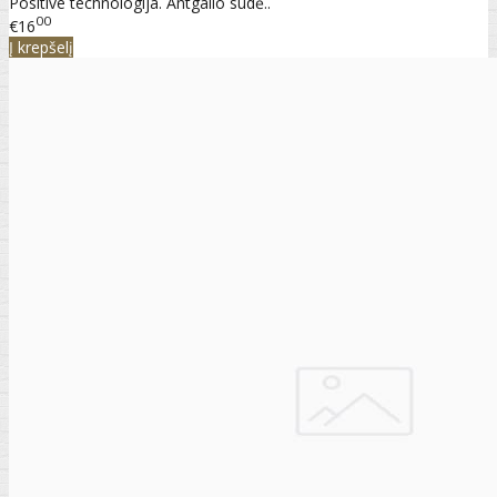
Positive technologija. Antgalio sudė..
00
€16
Į krepšelį