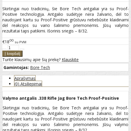
Skirtingai nuo tradicinių, šie Bore Tech antgaliai yra su Proof-
Positive technologija. Antgalio sudėtyje nėra žalvario, dėl to
naudojant kartu su Proof-Positive grūstuvu nebebūsite klaidinami
dėl reakcijos su vario šalinimo priemonėmis. Jūsų valymo
rezultatai taps patikimi. Išorinis sriegis – 8/32.
00
€18
su PVM
Turite klausimų apie šią prekę?
Klauskite
Gamintojas:
Bore Tech
Aprašymas
(0) Atsiliepimai
Valymo antgalis .338 Rifle Jag Bore Tech Proof-Positive
Skirtingai nuo tradicinių, šie Bore Tech antgaliai yra su Proof-
Positive technologija. Antgalio sudėtyje nėra žalvario, dėl to
naudojant kartu su Proof-Positive grūstuvu nebebūsite klaidinami
dėl reakcijos su vario šalinimo priemonėmis. Jūsų valymo
rezultatai taps patikimi. Išorinis sriegis – 8/32.