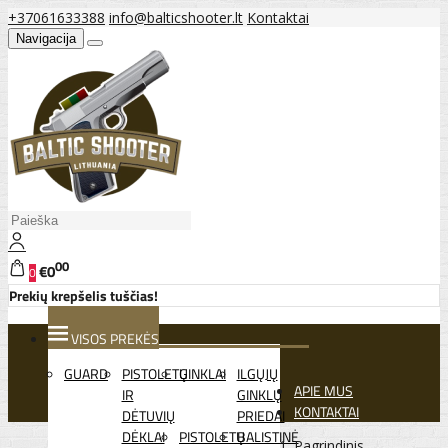
+37061633388
info@balticshooter.lt
Kontaktai
Navigacija
00
€0
0
Prekių krepšelis tuščias!
VISOS PREKĖS
GUARD
PISTOLETŲ
GINKLAI
ILGŲJŲ
APIE MUS
IR
GINKLŲ
KONTAKTAI
DĖTUVIŲ
PRIEDAI
DĖKLAI
PISTOLETŲ
BALISTINĖ
Pagrindinis