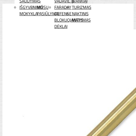
ŠAUDYMAS
VADAVIETĖ
ĮRANKIAI
IŠGYVENIMO
MŪSŲ
FARADAY
TURIZMAS
MOKYKLA
PASIŪLYMAI
DEFENSE
NAKTINIS
BLOKUOJANTYS
MATYMAS
DĖKLAI