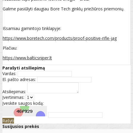
Galime pasiūlyti daugiau Bore Tech ginklų priežiūros priemonių.
Išsamiau gamintojo tinklapyje:
https://www.boretech.com/products/proof-positive-rifle-jag
Plačiau:
https://www.balticsniper.lt
Parašyti atsiliepimą
Vardas:
El. pašto adresas:
Atsiliepimas:
Įvertinimas:
Įveskite saugos kodą:
Rašyti
Susijusios prekės