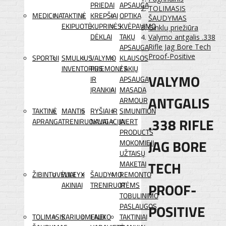
PRIEDAI
APSAUGA
TOLIMASIS
MEDICINA
TAKTINĖ
KREPŠIAI
OPTIKA
ŠAUDYMAS
EKIPUOTĖ
KUPRINĖS
KVĖPAVIMO
Ginklų priežiūra
DĖKLAI
TAKŲ
Valymo antgalis .338
APSAUGA
Rifle Jag Bore Tech
Proof-Positive
SPORTUI
SMULKUS
VALYMO
KLAUSOS
INVENTORIUS
PRIEMONĖS
/ AKIŲ
VALYMO
IR
APSAUGA
ĮRANKIAI
MASADA
ANTGALIS
ARMOUR
TAKTINĖ
MANTIS
RYŠIAI IR
SIMUNITION
.338 RIFLE
APRANGA
TRENIRUOKLIAI
NAVIGACIJA
INERT
PRODUCTS
JAG BORE
MOKOMIEJI
UŽTAISŲ
TECH
MAKETAI
ŽIBINTUVĖLIAI
WILEYX
ŠAUDYMO
REMONTO
PROOF-
AKINIAI
TRENIRUOTĖMS
IR
TOBULINIMO
POSITIVE
PASLAUGOS
TOLIMASIS
KARIUOMENEI
LAUKO
TAKTINIAI