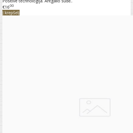
Positive technologija. Antgalio sudė..
00
€16
Į krepšelį