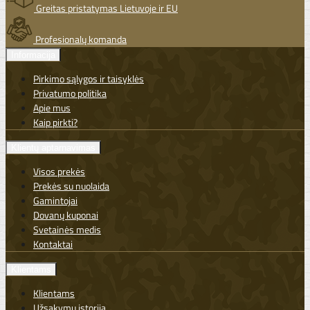
Greitas pristatymas Lietuvoje ir EU
Profesionalų komanda
Informacija
Pirkimo sąlygos ir taisyklės
Privatumo politika
Apie mus
Kaip pirkti?
Klientų aptarnavimas
Visos prekės
Prekės su nuolaida
Gamintojai
Dovanų kuponai
Svetainės medis
Kontaktai
Klientams
Klientams
Užsakymų istorija