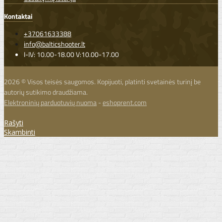
Kontaktai
+37061633388
info@balticshooter.lt
I-IV: 10.00-18.00 V:10.00-17.00
2026 © Visos teisės saugomos. Kopijuoti, platinti svetainės turinį be
autorių sutikimo draudžiama.
Elektroninių parduotuvių nuoma
-
eshoprent.com
Rašyti
Skambinti