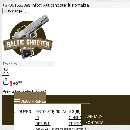
+37061633388
info@balticshooter.lt
Kontaktai
Navigacija
00
€0
0
Prekių krepšelis tuščias!
VISOS PREKĖS
GUARD
PISTOLETŲ
GINKLAI
ILGŲJŲ
APIE MUS
IR
GINKLŲ
KONTAKTAI
DĖTUVIŲ
PRIEDAI
DĖKLAI
PISTOLETŲ
BALISTINĖ