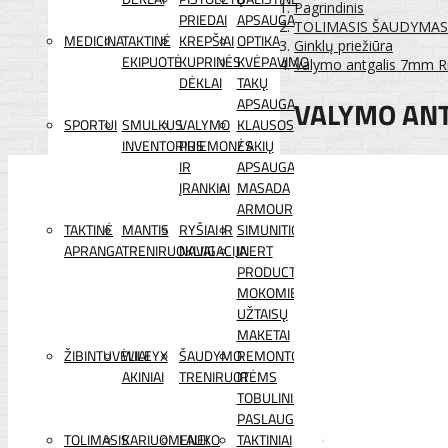
Pagrindinis
PRIEDAI
APSAUGA
TOLIMASIS ŠAUDYMAS
MEDICINA
TAKTINĖ
KREPŠIAI
OPTIKA
Ginklų priežiūra
EKIPUOTĖ
KUPRINĖS
KVĖPAVIMO
Valymo antgalis 7mm Ri
DĖKLAI
TAKŲ
VALYMO ANT
APSAUGA
SPORTUI
SMULKUS
VALYMO
KLAUSOS
INVENTORIUS
PRIEMONĖS
/ AKIŲ
IR
APSAUGA
ĮRANKIAI
MASADA
ARMOUR
TAKTINĖ
MANTIS
RYŠIAI IR
SIMUNITION
APRANGA
TRENIRUOKLIAI
NAVIGACIJA
INERT
PRODUCTS
MOKOMIEJI
UŽTAISŲ
MAKETAI
ŽIBINTUVĖLIAI
WILEYX
ŠAUDYMO
REMONTO
AKINIAI
TRENIRUOTĖMS
IR
TOBULINIMO
PASLAUGOS
TOLIMASIS
KARIUOMENEI
LAUKO
TAKTINIAI