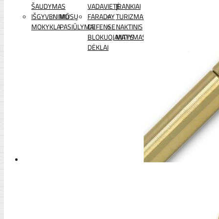
ŠAUDYMAS
VADAVIETĖ
ĮRANKIAI
IŠGYVENIMO
MŪSŲ
FARADAY
TURIZMAS
MOKYKLA
PASIŪLYMAI
DEFENSE
NAKTINIS
BLOKUOJANTYS
MATYMAS
DĖKLAI