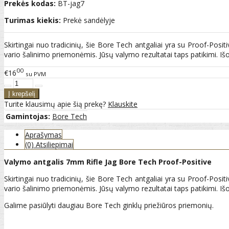
Prekės kodas:
BT-jag7
Turimas kiekis:
Prekė sandėlyje
Skirtingai nuo tradicinių, šie Bore Tech antgaliai yra su Proof-Posi
vario šalinimo priemonėmis. Jūsų valymo rezultatai taps patikimi. Išor
00
€16
su PVM
Turite klausimų apie šią prekę?
Klauskite
Gamintojas:
Bore Tech
Aprašymas
(0) Atsiliepimai
Valymo antgalis 7mm Rifle Jag Bore Tech Proof-Positive
Skirtingai nuo tradicinių, šie Bore Tech antgaliai yra su Proof-Posi
vario šalinimo priemonėmis. Jūsų valymo rezultatai taps patikimi. Išor
Galime pasiūlyti daugiau Bore Tech ginklų priežiūros priemonių.