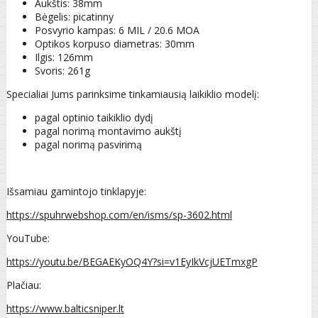
Aukštis: 38mm
Bėgelis: picatinny
Posvyrio kampas: 6 MIL / 20.6 MOA
Optikos korpuso diametras: 30mm
Ilgis: 126mm
Svoris: 261g
Specialiai Jums parinksime tinkamiausią laikiklio modelį:
pagal optinio taikiklio dydį
pagal norimą montavimo aukštį
pagal norimą pasvirimą
Išsamiau gamintojo tinklapyje:
https://spuhrwebshop.com/en/isms/sp-3602.html
YouTube:
https://youtu.be/BEGAEKyOQ4Y?si=v1EyIkVcjUETmxgP
Plačiau:
https://www.balticsniper.lt