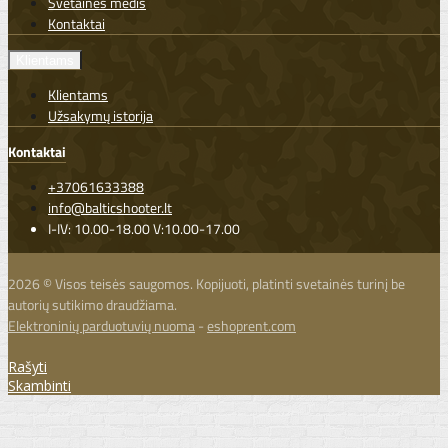
Svetainės medis
Kontaktai
Klientams
Klientams
Užsakymų istorija
Kontaktai
+37061633388
info@balticshooter.lt
I-IV: 10.00-18.00 V:10.00-17.00
2026 © Visos teisės saugomos. Kopijuoti, platinti svetainės turinį be
autorių sutikimo draudžiama.
Elektroninių parduotuvių nuoma
-
eshoprent.com
Rašyti
Skambinti