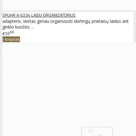
SPUHR A-0234 LAIDŲ ORGANIZATORIUS
adapteris, skirtas geriau organizuoti skirtingų prietaisų laidus ant
ginklo buožės. ..
00
€10
Į krepšelį