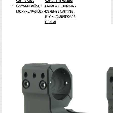
ŠAUDYMAS
VADAVIETĖ
ĮRANKIAI
IŠGYVENIMO
MŪSŲ
FARADAY
TURIZMAS
MOKYKLA
PASIŪLYMAI
DEFENSE
NAKTINIS
BLOKUOJANTYS
MATYMAS
DĖKLAI