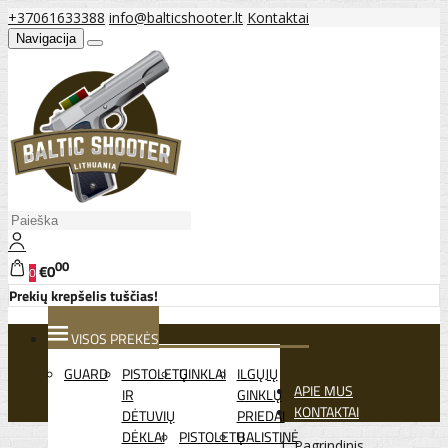
+37061633388
info@balticshooter.lt
Kontaktai
Navigacija
00
€0
0
Prekių krepšelis tuščias!
VISOS PREKĖS
GUARD
PISTOLETŲ
GINKLAI
ILGŲJŲ
APIE MUS
IR
GINKLŲ
KONTAKTAI
DĖTUVIŲ
PRIEDAI
DĖKLAI
PISTOLETŲ
BALISTINĖ
Pagrindinis