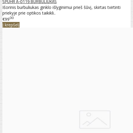
SPUHR A-0119 BURBULIUKAS
Išorinis burbuliukas ginklo išlyginimui prieš šūvį, skirtas tvirtinti
priekyje prie optikos taikikli..
00
€99
Į krepšelį