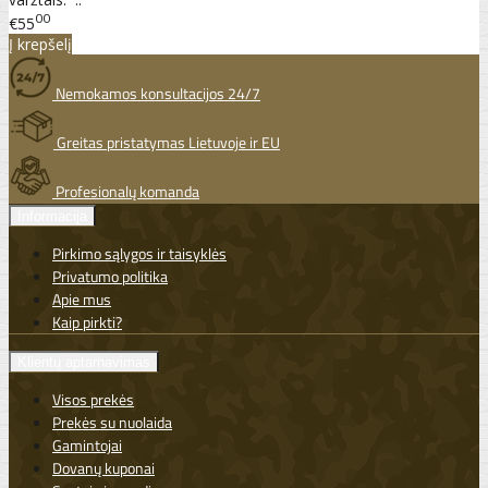
00
€55
Į krepšelį
Nemokamos konsultacijos 24/7
Greitas pristatymas Lietuvoje ir EU
Profesionalų komanda
Informacija
Pirkimo sąlygos ir taisyklės
Privatumo politika
Apie mus
Kaip pirkti?
Klientų aptarnavimas
Visos prekės
Prekės su nuolaida
Gamintojai
Dovanų kuponai