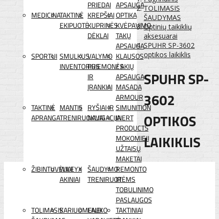
PRIEDAI
APSAUGA
TOLIMASIS
MEDICINA
TAKTINĖ
KREPŠIAI
OPTIKA
ŠAUDYMAS
EKIPUOTĖ
KUPRINĖS
KVĖPAVIMO
Optinių taikiklių
DĖKLAI
TAKŲ
aksesuarai
APSAUGA
SPUHR SP-3602
optikos laikiklis
SPORTUI
SMULKUS
VALYMO
KLAUSOS
INVENTORIUS
PRIEMONĖS
/ AKIŲ
SPUHR SP-
IR
APSAUGA
ĮRANKIAI
MASADA
3602
ARMOUR
TAKTINĖ
MANTIS
RYŠIAI IR
SIMUNITION
OPTIKOS
APRANGA
TRENIRUOKLIAI
NAVIGACIJA
INERT
PRODUCTS
LAIKIKLIS
MOKOMIEJI
UŽTAISŲ
MAKETAI
ŽIBINTUVĖLIAI
WILEYX
ŠAUDYMO
REMONTO
AKINIAI
TRENIRUOTĖMS
IR
TOBULINIMO
PASLAUGOS
TOLIMASIS
KARIUOMENEI
LAUKO
TAKTINIAI