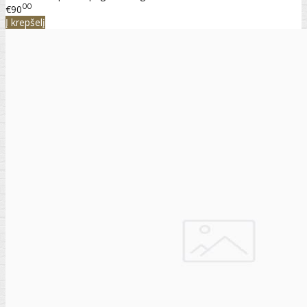
00
€90
Į krepšelį