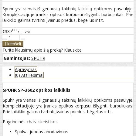
Spuhr yra vienas iš geriausių taktinių laikiklių optikoms pasaulyje.
Komplektacijoje įrankis optikos korpusui išlyginti, burbuliukas. Prie
laikiklio galima tvirtinti įvairius priedus, bėgelius ir t.t.
00
€387
su PVM
Turite klausimų apie šią prekę?
Klauskite
Gamintojas:
SPUHR
Aprašymas
(0) Atsiliepimai
SPUHR SP-3602 optikos laikiklis
Spuhr yra vienas iš geriausių taktinių laikiklių optikoms pasaulyje.
Komplektacijoje yra įrankis optikos korpusui išlyginti, burbuliukas.
Prie laikiklio galima tvirtinti įvairius priedus, bėgelius ir t.t.
Pagrindinės charakteristikos:
Spalva: juodas anodavimas