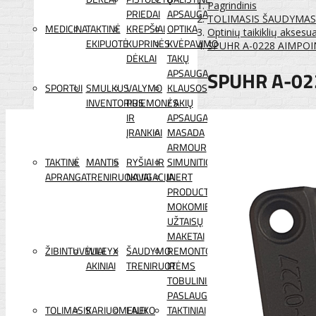
Pagrindinis
PRIEDAI
APSAUGA
TOLIMASIS ŠAUDYMAS
MEDICINA
TAKTINĖ
KREPŠIAI
OPTIKA
Optinių taikiklių aksesua
EKIPUOTĖ
KUPRINĖS
KVĖPAVIMO
SPUHR A-0228 AIMPOINT
DĖKLAI
TAKŲ
SPUHR A-02
APSAUGA
SPORTUI
SMULKUS
VALYMO
KLAUSOS
INVENTORIUS
PRIEMONĖS
/ AKIŲ
IR
APSAUGA
ĮRANKIAI
MASADA
ARMOUR
TAKTINĖ
MANTIS
RYŠIAI IR
SIMUNITION
APRANGA
TRENIRUOKLIAI
NAVIGACIJA
INERT
PRODUCTS
MOKOMIEJI
UŽTAISŲ
MAKETAI
ŽIBINTUVĖLIAI
WILEYX
ŠAUDYMO
REMONTO
AKINIAI
TRENIRUOTĖMS
IR
TOBULINIMO
PASLAUGOS
TOLIMASIS
KARIUOMENEI
LAUKO
TAKTINIAI