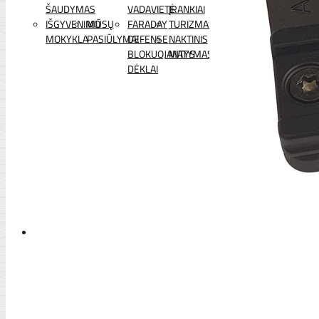
ŠAUDYMAS
VADAVIETĖ
ĮRANKIAI
IŠGYVENIMO
MŪSŲ
FARADAY
TURIZMAS
MOKYKLA
PASIŪLYMAI
DEFENSE
NAKTINIS
BLOKUOJANTYS
MATYMAS
DĖKLAI