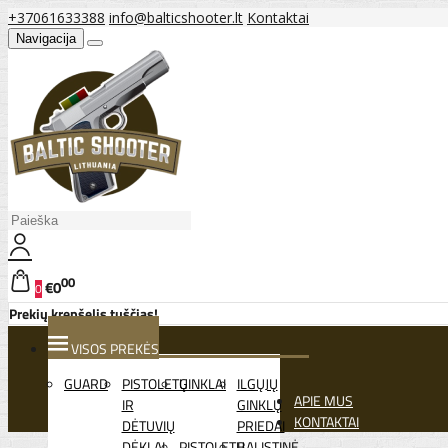
+37061633388
info@balticshooter.lt
Kontaktai
Navigacija
00
€0
0
Prekių krepšelis tuščias!
VISOS PREKĖS
GUARD
PISTOLETŲ
GINKLAI
ILGŲJŲ
APIE MUS
IR
GINKLŲ
KONTAKTAI
DĖTUVIŲ
PRIEDAI
DĖKLAI
PISTOLETŲ
BALISTINĖ