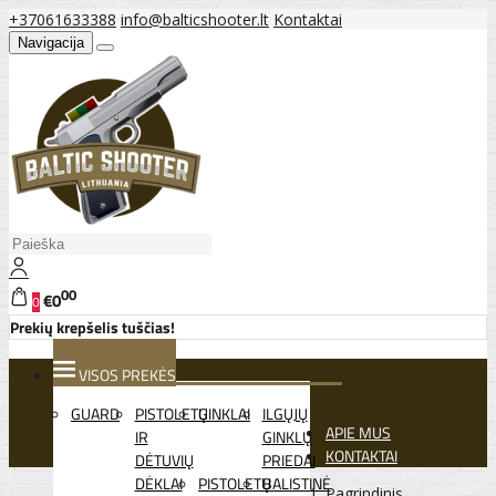
+37061633388
info@balticshooter.lt
Kontaktai
Navigacija
00
€0
0
Prekių krepšelis tuščias!
VISOS PREKĖS
GUARD
PISTOLETŲ
GINKLAI
ILGŲJŲ
APIE MUS
IR
GINKLŲ
KONTAKTAI
DĖTUVIŲ
PRIEDAI
DĖKLAI
PISTOLETŲ
BALISTINĖ
Pagrindinis