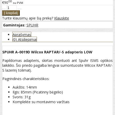
00
€90
su PVM
Turite klausimų apie šią prekę?
Klauskite
Gamintojas:
SPUHR
Aprašymas
(0) Atsiliepimai
SPUHR A-0019D Wilcox RAPTAR/-S adapteris LOW
Papildomas adapteris, skirtas montuoti ant Spuhr ISMS optikos
laikiklio. Šio priedo pagalba lengvai sumontuosite Wilcox RAPTAR/-
S lazerinį tolimatį.
Pagrindinės charakteristikos:
Aukštis: 14mm
Ilgis: 85mm (Picatinny bėgelio)
Svoris: 31g
Komplekte su montavimo varžtais