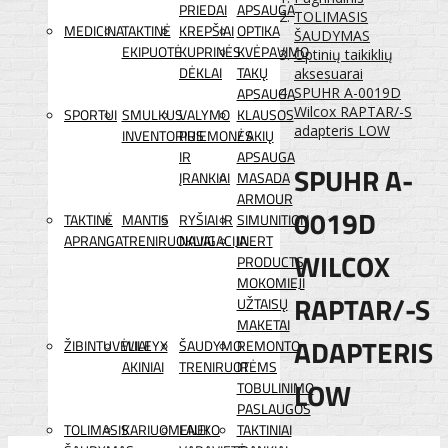
PRIEDAI
APSAUGA
TOLIMASIS
MEDICINA
TAKTINĖ
KREPŠIAI
OPTIKA
ŠAUDYMAS
EKIPUOTĖ
KUPRINĖS
KVĖPAVIMO
Optinių taikiklių
DĖKLAI
TAKŲ
aksesuarai
APSAUGA
SPUHR A-0019D
Wilcox RAPTAR/-S
SPORTUI
SMULKUS
VALYMO
KLAUSOS
adapteris LOW
INVENTORIUS
PRIEMONĖS
/ AKIŲ
IR
APSAUGA
SPUHR A-
ĮRANKIAI
MASADA
ARMOUR
0019D
TAKTINĖ
MANTIS
RYŠIAI IR
SIMUNITION
APRANGA
TRENIRUOKLIAI
NAVIGACIJA
INERT
WILCOX
PRODUCTS
MOKOMIEJI
RAPTAR/-S
UŽTAISŲ
MAKETAI
ADAPTERIS
ŽIBINTUVĖLIAI
WILEYX
ŠAUDYMO
REMONTO
AKINIAI
TRENIRUOTĖMS
IR
LOW
TOBULINIMO
PASLAUGOS
TOLIMASIS
KARIUOMENEI
LAUKO
TAKTINIAI