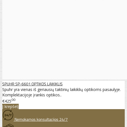
SPUHR SP-6601 OPTIKOS LAIKIKLIS
Spuhr yra vienas iš geriausių taktinių laikiklių optikoms pasaulyje.
Komplektacijoje įrankis optikos..
00
€425
Į krepšelį
Nemokamos konsultacijos 24/7