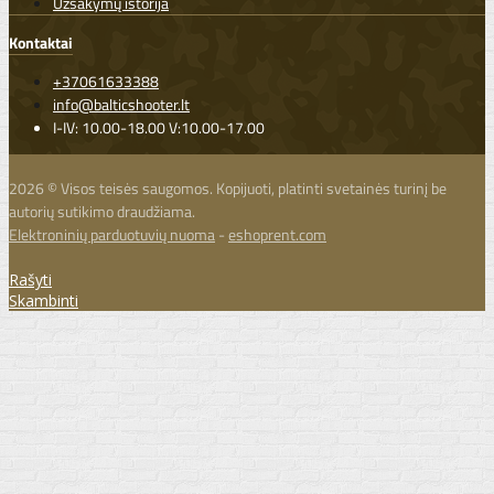
Užsakymų istorija
Kontaktai
+37061633388
info@balticshooter.lt
I-IV: 10.00-18.00 V:10.00-17.00
2026 © Visos teisės saugomos. Kopijuoti, platinti svetainės turinį be
autorių sutikimo draudžiama.
Elektroninių parduotuvių nuoma
-
eshoprent.com
Rašyti
Skambinti