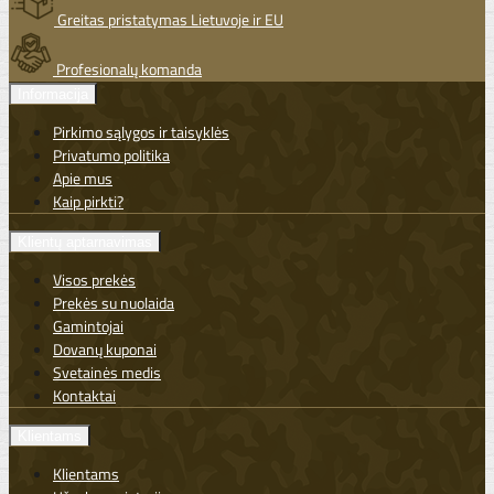
Greitas pristatymas Lietuvoje ir EU
Profesionalų komanda
Informacija
Pirkimo sąlygos ir taisyklės
Privatumo politika
Apie mus
Kaip pirkti?
Klientų aptarnavimas
Visos prekės
Prekės su nuolaida
Gamintojai
Dovanų kuponai
Svetainės medis
Kontaktai
Klientams
Klientams