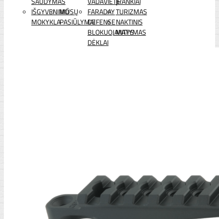
ŠAUDYMAS
VADAVIETĖ
ĮRANKIAI
IŠGYVENIMO
MŪSŲ
FARADAY
TURIZMAS
MOKYKLA
PASIŪLYMAI
DEFENSE
NAKTINIS
BLOKUOJANTYS
MATYMAS
DĖKLAI