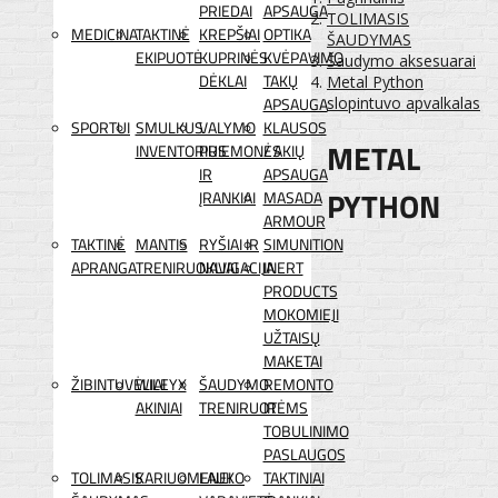
PRIEDAI
APSAUGA
TOLIMASIS
MEDICINA
TAKTINĖ
KREPŠIAI
OPTIKA
ŠAUDYMAS
EKIPUOTĖ
KUPRINĖS
KVĖPAVIMO
Šaudymo aksesuarai
DĖKLAI
TAKŲ
Metal Python
APSAUGA
slopintuvo apvalkalas
SPORTUI
SMULKUS
VALYMO
KLAUSOS
METAL
INVENTORIUS
PRIEMONĖS
/ AKIŲ
IR
APSAUGA
PYTHON
ĮRANKIAI
MASADA
ARMOUR
TAKTINĖ
MANTIS
RYŠIAI IR
SIMUNITION
APRANGA
TRENIRUOKLIAI
NAVIGACIJA
INERT
PRODUCTS
MOKOMIEJI
UŽTAISŲ
MAKETAI
ŽIBINTUVĖLIAI
WILEYX
ŠAUDYMO
REMONTO
AKINIAI
TRENIRUOTĖMS
IR
TOBULINIMO
PASLAUGOS
TOLIMASIS
KARIUOMENEI
LAUKO
TAKTINIAI