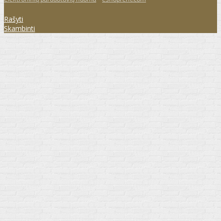
Rašyti
Skambinti