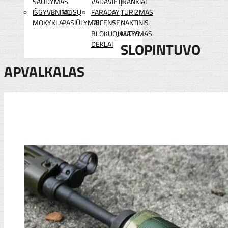
ŠAUDYMAS
VADAVIETĖ
ĮRANKIAI
IŠGYVENIMO
MŪSŲ
FARADAY
TURIZMAS
MOKYKLA
PASIŪLYMAI
DEFENSE
NAKTINIS
BLOKUOJANTYS
MATYMAS
DĖKLAI
SLOPINTUVO
APVALKALAS