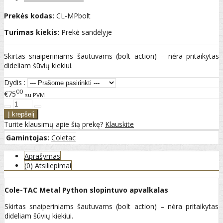
Prekės kodas:
CL-MPbolt
Turimas kiekis:
Prekė sandėlyje
Skirtas snaiperiniams šautuvams (bolt action) – nėra pritaikytas
dideliam šūvių kiekiui.
Dydis :
00
€75
su PVM
Turite klausimų apie šią prekę?
Klauskite
Gamintojas:
Coletac
Aprašymas
(0) Atsiliepimai
Cole-TAC Metal Python slopintuvo apvalkalas
Skirtas snaiperiniams šautuvams (bolt action) – nėra pritaikytas
dideliam šūvių kiekiui.