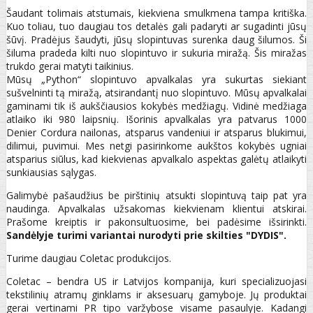
Šaudant tolimais atstumais, kiekviena smulkmena tampa kritiška.
Kuo toliau, tuo daugiau tos detalės gali padaryti ar sugadinti jūsų
šūvį. Pradėjus šaudyti, jūsų slopintuvas surenka daug šilumos. Ši
šiluma pradeda kilti nuo slopintuvo ir sukuria miražą. Šis miražas
trukdo gerai matyti taikinius.
Mūsų „Python“ slopintuvo apvalkalas yra sukurtas siekiant
sušvelninti tą miražą, atsirandantį nuo slopintuvo. Mūsų apvalkalai
gaminami tik iš aukščiausios kokybės medžiagų. Vidinė medžiaga
atlaiko iki 980 laipsnių. Išorinis apvalkalas yra patvarus 1000
Denier Cordura nailonas, atsparus vandeniui ir atsparus blukimui,
dilimui, puvimui. Mes netgi pasirinkome aukštos kokybės ugniai
atsparius siūlus, kad kiekvienas apvalkalo aspektas galėtų atlaikyti
sunkiausias sąlygas.
Galimybė pašaudžius be pirštinių atsukti slopintuvą taip pat yra
naudinga. Apvalkalas užsakomas kiekvienam klientui atskirai.
Prašome kreiptis ir pakonsultuosime, bei padėsime išsirinkti.
Sandėlyje turimi variantai nurodyti prie skilties "DYDIS".
Turime daugiau Coletac produkcijos.
Coletac – bendra US ir Latvijos kompanija, kuri specializuojasi
tekstilinių atramų ginklams ir aksesuarų gamyboje. Jų produktai
gerai vertinami PR tipo varžybose visame pasaulyje. Kadangi