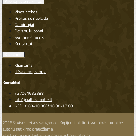
Klientų aptarnavimas
Visos prekės
Prekės su nuolaida
Gamintojai
Dovanų kuponai
Svetainės medis
Kontaktai
Klientams
Klientams
Užsakymų istorija
Kontaktai
+37061633388
info@balticshooter.lt
I-IV: 10.00-18.00 V:10.00-17.00
2026 © Visos teisės saugomos. Kopijuoti, platinti svetainės turinį be
autorių sutikimo draudžiama.
Elektroninių parduotuvių nuoma
-
eshoprent.com