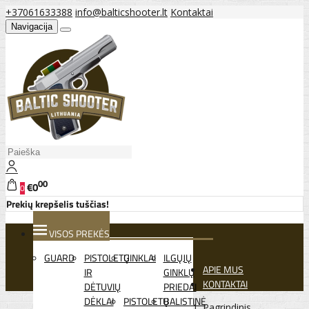
+37061633388
info@balticshooter.lt
Kontaktai
Navigacija
00
€0
0
Prekių krepšelis tuščias!
VISOS PREKĖS
GUARD
PISTOLETŲ
GINKLAI
ILGŲJŲ
APIE MUS
IR
GINKLŲ
KONTAKTAI
DĖTUVIŲ
PRIEDAI
DĖKLAI
PISTOLETŲ
BALISTINĖ
Pagrindinis