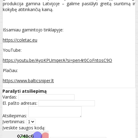
produkcija gamina Latvijoje – galime pasiūlyti greitą siuntimą ir
kokybę atitinkančią kainą.
Išsamiau gamintojo tinklapyje:
https://coletac.eu
YouTube:
https://youtu.be/AyoKPUmqerA?si=pen4r0CoFntosC9O
Plačiau:
https://www.balticsniper.lt
Parašyti atsiliepimą
Vardas:
El. pašto adresas:
Atsiliepimas:
Įvertinimas:
Įveskite saugos kodą: