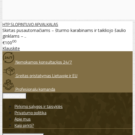
HTP SLOPINTUVO APVALKALAS
Skirtas pusautomačiams – šturmo karabinams ir taikliojo šaulio
ginklams – ..
00
€100
Klauskite
Nemokamos konsultacijos 24/7
Greitas pristatymas Lietuvoje ir EU
Profesionalų komanda
Informacija
Pirkimo sąlygos ir taisyklės
Privatumo politika
Apie mus
Kaip pirkti?