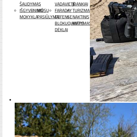
ŠAUDYMAS
VADAVIETĖ
ĮRANKIAI
IŠGYVENIMO
MŪSŲ
FARADAY
TURIZMAS
MOKYKLA
PASIŪLYMAI
DEFENSE
NAKTINIS
BLOKUOJANTYS
MATYMAS
DĖKLAI