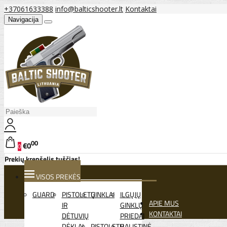
+37061633388
info@balticshooter.lt
Kontaktai
Navigacija
00
€0
0
Prekių krepšelis tuščias!
VISOS PREKĖS
GUARD
PISTOLETŲ
GINKLAI
ILGŲJŲ
APIE MUS
IR
GINKLŲ
KONTAKTAI
DĖTUVIŲ
PRIEDAI
DĖKLAI
PISTOLETŲ
BALISTINĖ