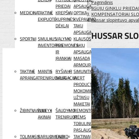
Pagrindinis
PRIEDAI
APSAUGA
IlGŲJŲ GINKLŲ PRIEDA
MEDICINA
TAKTINĖ
KREPŠIAI
OPTIKA
KOMPENSATORIAI SLO
EKIPUOTĖ
KUPRINĖS
KVĖPAVIMO
Hussar slopintuvo apval
DĖKLAI
TAKŲ
HUSSAR SLO
APSAUGA
SPORTUI
SMULKUS
VALYMO
KLAUSOS
INVENTORIUS
PRIEMONĖS
/ AKIŲ
IR
APSAUGA
ĮRANKIAI
MASADA
ARMOUR
TAKTINĖ
MANTIS
RYŠIAI IR
SIMUNITION
APRANGA
TRENIRUOKLIAI
NAVIGACIJA
INERT
PRODUCTS
MOKOMIEJI
UŽTAISŲ
MAKETAI
ŽIBINTUVĖLIAI
WILEYX
ŠAUDYMO
REMONTO
AKINIAI
TRENIRUOTĖMS
IR
TOBULINIMO
PASLAUGOS
TOLIMASIS
KARIUOMENEI
LAUKO
TAKTINIAI