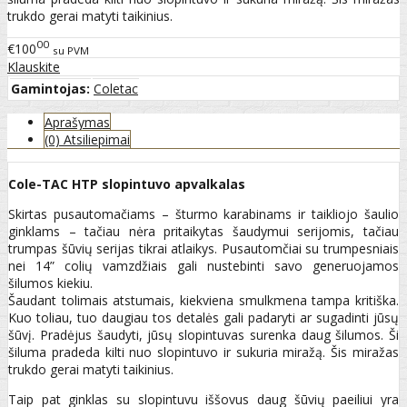
trukdo gerai matyti taikinius.
00
€100
su PVM
Klauskite
Gamintojas:
Coletac
Aprašymas
(0) Atsiliepimai
Cole-TAC HTP slopintuvo apvalkalas
Skirtas pusautomačiams – šturmo karabinams ir taikliojo šaulio
ginklams – tačiau nėra pritaikytas šaudymui serijomis, tačiau
trumpas šūvių serijas tikrai atlaikys. Pusautomčiai su trumpesniais
nei 14” colių vamzdžiais gali nustebinti savo generuojamos
šilumos kiekiu.
Šaudant tolimais atstumais, kiekviena smulkmena tampa kritiška.
Kuo toliau, tuo daugiau tos detalės gali padaryti ar sugadinti jūsų
šūvį. Pradėjus šaudyti, jūsų slopintuvas surenka daug šilumos. Ši
šiluma pradeda kilti nuo slopintuvo ir sukuria miražą. Šis miražas
trukdo gerai matyti taikinius.
Taip pat ginklas su slopintuvu iššovus daug šūvių paeiliui yra