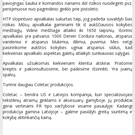
pavojingas šauliui ir komandos nariams dėl rizikos nusideginti pvz.
perėjimuose nuo pagrindinio ginklo prie pistoleto.
HTP slopintuvo apvalkalas sukurtas taip, jog padeda suvaldyti šias
rizikas. Mūsų apvalkalai gaminami tik iš aukščiausios kokybės
medžiagų. Vidinė medžiaga atlaiko iki 1650 laipsnių. Išorinis
apvalkalas yra patvarus 1000 Denier Cordura nailonas, atsparus
vandeniui ir atsparus blukimui, dilimui, puvimui. Mes netgi
pasirinkome aukštos kokybės ugniai atsparius siūlus, kad
kiekvienas apvalkalo aspektas galėtų atlaikyti sunkiausias sąlygas.
Apvalkalas užsakomas kiekvienam klientui atskirai. Prašome
kreiptis ir pakonsultuosime, bei padėsime išsirinkti. Yra įvairių
spalvų.
Turime daugiau Coletac produkcijos.
Coletac – bendra US ir Latvijos kompanija, kuri specializuojasi
tekstilinių atramų ginklams ir aksesuarų gamyboje. Jų produktai
gerai vertinami PR tipo varžybose visame pasaulyje. Kadangi
produkcija gamina Latvijoje – galime pasiūlyti greitą siuntimą ir
kokybę atitinkančią kainą.