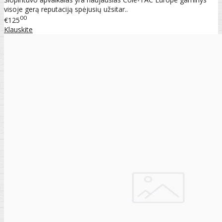
visoje gerą reputaciją spėjusių užsitar..
00
€125
Klauskite