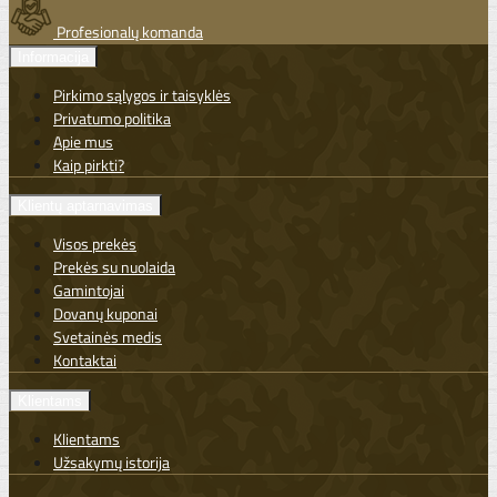
Profesionalų komanda
Informacija
Pirkimo sąlygos ir taisyklės
Privatumo politika
Apie mus
Kaip pirkti?
Klientų aptarnavimas
Visos prekės
Prekės su nuolaida
Gamintojai
Dovanų kuponai
Svetainės medis
Kontaktai
Klientams
Klientams
Užsakymų istorija