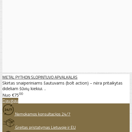
METAL PYTHON SLOPINTUVO APVALKALAS
Skirtas snaiperiniams šautuvams (bolt action) – nėra pritaikytas
dideliam šūvių kiekiui. ..
00
Nuo
€75
Daugiau
Nemokamos konsultacijos 24/7
Greitas pristatymas Lietuvoje ir EU