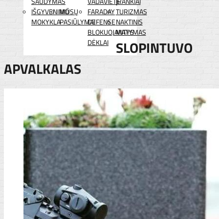
ŠAUDYMAS
VADAVIETĖ
ĮRANKIAI
IŠGYVENIMO
MŪSŲ
FARADAY
TURIZMAS
MOKYKLA
PASIŪLYMAI
DEFENSE
NAKTINIS
BLOKUOJANTYS
MATYMAS
DĖKLAI
SLOPINTUVO
APVALKALAS