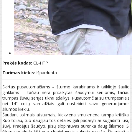
Prekės kodas:
CL-HTP
Turimas kiekis:
Išparduota
Skirtas pusautomačiams – šturmo karabinams ir taikliojo šaulio
ginklams – tačiau nėra pritaikytas šaudymui serijomis, tačiau
trumpas šūvių serijas tikrai atlaikys. Pusautomčiai su trumpesniais
nei 14” colių vamzdžiais gali nustebinti savo generuojamos
šilumos kiekiu.
Šaudant tolimais atstumais, kiekviena smulkmena tampa kritiška.
Kuo toliau, tuo daugiau tos detalės gali padaryti ar sugadinti jūsų
šūvį. Pradėjus šaudyti, jūsų slopintuvas surenka daug šilumos. Ši
šiluma pradeda kilti nuo slopintuvo ir sukuria miražą. Šis miražas