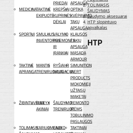
PRIEDAI
APSAUGA
TOLIMASIS
MEDICINA
TAKTINĖ
KREPŠIAI
OPTIKA
ŠAUDYMAS
EKIPUOTĖ
KUPRINĖS
KVĖPAVIMO
Šaudymo aksesuarai
DĖKLAI
TAKŲ
HTP slopintuvo
APSAUGA
apvalkalas
SPORTUI
SMULKUS
VALYMO
KLAUSOS
HTP
INVENTORIUS
PRIEMONĖS
/ AKIŲ
IR
APSAUGA
ĮRANKIAI
MASADA
ARMOUR
TAKTINĖ
MANTIS
RYŠIAI IR
SIMUNITION
APRANGA
TRENIRUOKLIAI
NAVIGACIJA
INERT
PRODUCTS
MOKOMIEJI
UŽTAISŲ
MAKETAI
ŽIBINTUVĖLIAI
WILEYX
ŠAUDYMO
REMONTO
AKINIAI
TRENIRUOTĖMS
IR
TOBULINIMO
PASLAUGOS
TOLIMASIS
KARIUOMENEI
LAUKO
TAKTINIAI