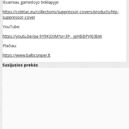
Išsamiau gamintojo tinklapyje:
https://coletac.eu/collections/suppressor-covers/products/htp-
suppressor-cover
YouTube:
https://youtu.be/qa-9Y9KjDIM?si=3P-_jqHBBPVJ03bW
Plačiau:
https://www.balticsniper.lt
Susijusios prekės