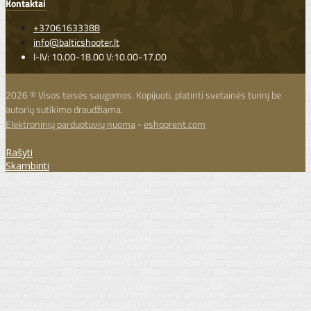
Kontaktai
+37061633388
info@balticshooter.lt
I-IV: 10.00-18.00 V:10.00-17.00
2026 © Visos teisės saugomos. Kopijuoti, platinti svetainės turinį be
autorių sutikimo draudžiama.
Elektroninių parduotuvių nuoma
-
eshoprent.com
Rašyti
Skambinti