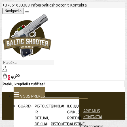
+37061633388
info@balticshooter.lt
Kontaktai
Navigacija
00
€0
0
Prekių krepšelis tuščias!
VISOS PREKĖS
GUARD
PISTOLETŲ
GINKLAI
ILGŲJŲ
APIE MUS
IR
GINKLŲ
KONTAKTAI
DĖTUVIŲ
PRIEDAI
DĖKLAI
PISTOLETŲ
BALISTINĖ
Pagrindinis