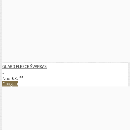
GUARD FLEECE ŠVARKAS
..
00
Nuo
€75
Daugiau