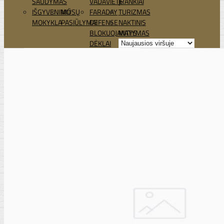
ŠAUDYMAS
VADAVIETĖ
ĮRANKIAI
IŠGYVENIMO
MŪSŲ
FARADAY
TURIZMAS
MOKYKLA
PASIŪLYMAI
DEFENSE
NAKTINIS
BLOKUOJANTYS
MATYMAS
DĖKLAI