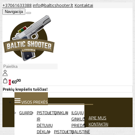
+37061633388
info@balticshooter.lt
Kontaktai
Navigacija
00
€0
0
Prekių krepšelis tuščias!
VISOS PREKĖS
GUARD
PISTOLETŲ
GINKLAI
ILGŲJŲ
APIE MUS
IR
GINKLŲ
KONTAKTAI
DĖTUVIŲ
PRIEDAI
DĖKLAI
PISTOLETŲ
BALISTINĖ