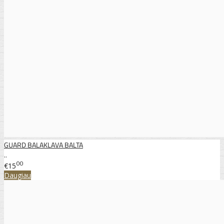
GUARD BALAKLAVA BALTA
..
00
€15
Daugiau