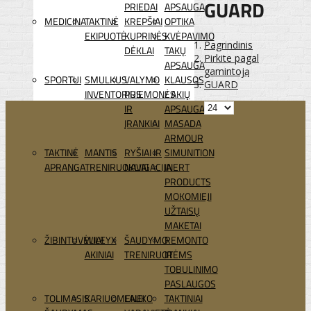
GUARD
PRIEDAI
APSAUGA
MEDICINA
TAKTINĖ
KREPŠIAI
OPTIKA
EKIPUOTĖ
KUPRINĖS
KVĖPAVIMO
Pagrindinis
DĖKLAI
TAKŲ
Pirkite pagal
APSAUGA
gamintoją
SPORTUI
SMULKUS
VALYMO
KLAUSOS
GUARD
INVENTORIUS
PRIEMONĖS
/ AKIŲ
IR
APSAUGA
ĮRANKIAI
MASADA
ARMOUR
TAKTINĖ
MANTIS
RYŠIAI IR
SIMUNITION
APRANGA
TRENIRUOKLIAI
NAVIGACIJA
INERT
PRODUCTS
MOKOMIEJI
UŽTAISŲ
MAKETAI
ŽIBINTUVĖLIAI
WILEYX
ŠAUDYMO
REMONTO
AKINIAI
TRENIRUOTĖMS
IR
TOBULINIMO
PASLAUGOS
TOLIMASIS
KARIUOMENEI
LAUKO
TAKTINIAI