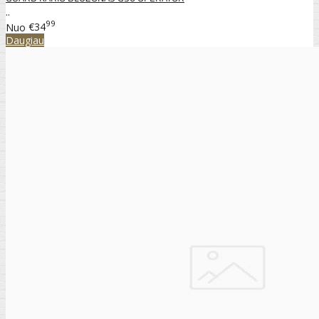
..
99
Nuo
€34
Daugiau