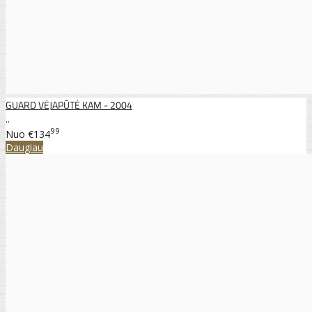
GUARD VĖJAPŪTĖ KAM - 2004
..
99
Nuo
€134
Daugiau