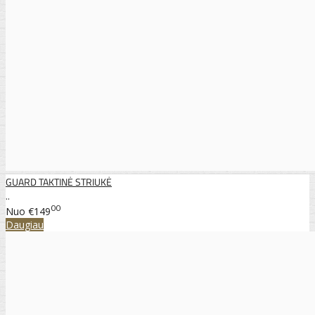
GUARD TAKTINĖ STRIUKĖ
..
00
Nuo
€149
Daugiau