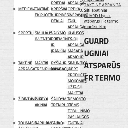
PRIEDAI
APSAUGA
TAKTINĖ APRANGA
MEDICINA
TAKTINĖ
KREPŠIAI
OPTIKA
Šilti apatiniai
EKIPUOTĖ
KUPRINĖS
KVĖPAVIMO
GUARD Ugniai
DĖKLAI
TAKŲ
atsparūs FR termo
APSAUGA
marškinėliai
SPORTUI
SMULKUS
VALYMO
KLAUSOS
GUARD
INVENTORIUS
PRIEMONĖS
/ AKIŲ
IR
APSAUGA
UGNIAI
ĮRANKIAI
MASADA
ARMOUR
ATSPARŪS
TAKTINĖ
MANTIS
RYŠIAI IR
SIMUNITION
APRANGA
TRENIRUOKLIAI
NAVIGACIJA
INERT
FR TERMO
PRODUCTS
MOKOMIEJI
UŽTAISŲ
MAKETAI
ŽIBINTUVĖLIAI
WILEYX
ŠAUDYMO
REMONTO
AKINIAI
TRENIRUOTĖMS
IR
TOBULINIMO
PASLAUGOS
TOLIMASIS
KARIUOMENEI
LAUKO
TAKTINIAI