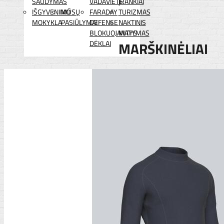
ŠAUDYMAS
VADAVIETĖ
ĮRANKIAI
IŠGYVENIMO
MŪSŲ
FARADAY
TURIZMAS
MOKYKLA
PASIŪLYMAI
DEFENSE
NAKTINIS
BLOKUOJANTYS
MATYMAS
DĖKLAI
MARŠKINĖLIAI