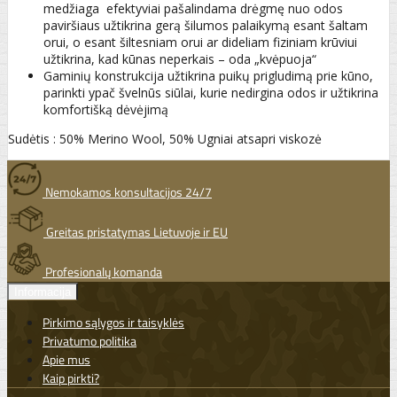
medžiaga efektyviai pašalindama drėgmę nuo odos
paviršiaus užtikrina gerą šilumos palaikymą esant šaltam
orui, o esant šiltesniam orui ar dideliam fiziniam krūviui
užtikrina, kad kūnas neperkais – oda „kvėpuoja“
Gaminių konstrukcija užtikrina puikų prigludimą prie kūno,
parinkti ypač švelnūs siūlai, kurie nedirgina odos ir užtikrina
komfortišką dėvėjimą
Sudėtis : 50% Merino Wool, 50% Ugniai atsapri viskozė
Nemokamos konsultacijos 24/7
Greitas pristatymas Lietuvoje ir EU
Profesionalų komanda
Informacija
Pirkimo sąlygos ir taisyklės
Privatumo politika
Apie mus
Kaip pirkti?