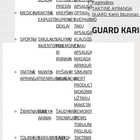
Pagrindinis
PRIEDAI
APSAUGA
TAKTINĖ APRANGA
MEDICINA
TAKTINĖ
KREPŠIAI
OPTIKA
GUARD Kario bluzonas 
EKIPUOTĖ
KUPRINĖS
KVĖPAVIMO
DĖKLAI
TAKŲ
GUARD KARI
APSAUGA
SPORTUI
SMULKUS
VALYMO
KLAUSOS
INVENTORIUS
PRIEMONĖS
/ AKIŲ
IR
APSAUGA
ĮRANKIAI
MASADA
ARMOUR
TAKTINĖ
MANTIS
RYŠIAI IR
SIMUNITION
APRANGA
TRENIRUOKLIAI
NAVIGACIJA
INERT
PRODUCTS
MOKOMIEJI
UŽTAISŲ
MAKETAI
ŽIBINTUVĖLIAI
WILEYX
ŠAUDYMO
REMONTO
AKINIAI
TRENIRUOTĖMS
IR
TOBULINIMO
PASLAUGOS
TOLIMASIS
KARIUOMENEI
LAUKO
TAKTINIAI