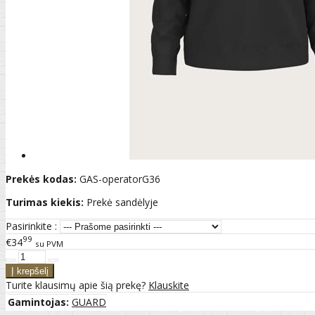
Prekės kodas:
GAS-operatorG36
Turimas kiekis:
Prekė sandėlyje
Pasirinkite :
99
€34
su PVM
Turite klausimų apie šią prekę?
Klauskite
Gamintojas:
GUARD