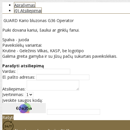
Aprašymas
(0) Atsiliepimai
GUARD Kario bluzonas G36 Operator
Puiki dovana kariui, šauliui ar ginklų fanui.
Spalva - juoda
Paveikslėlių variantai:
Krutinė - Geležinis Vilkas, KASP, be logotipo
Galima greita gamyba ir su Jūsų pačių sukurtais paveikslėliais.
Parašyti atsiliepimą
Vardas:
El. pašto adresas:
Atsiliepimas:
Įvertinimas:
Įveskite saugos kodą:
Rašyti